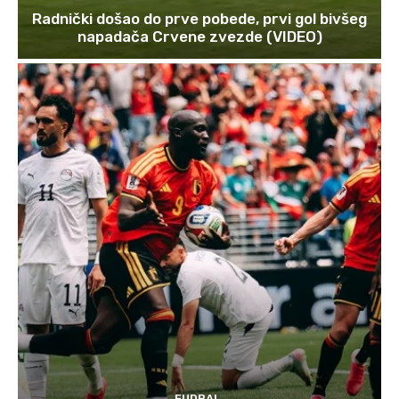
Radnički došao do prve pobede, prvi gol bivšeg
napadača Crvene zvezde (VIDEO)
FUDBAL