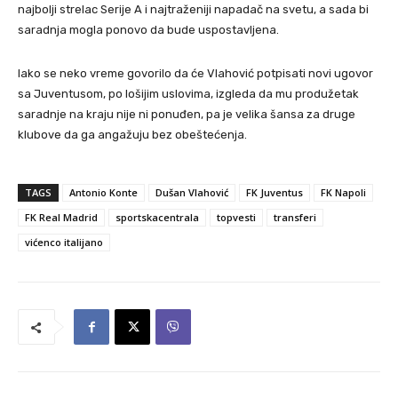
najbolji strelac Serije A i najtraženiji napadač na svetu, a sada bi
saradnja mogla ponovo da bude uspostavljena.
Iako se neko vreme govorilo da će Vlahović potpisati novi ugovor
sa Juventusom, po lošijim uslovima, izgleda da mu produžetak
saradnje na kraju nije ni ponuđen, pa je velika šansa za druge
klubove da ga angažuju bez obeštećenja.
TAGS
Antonio Konte
Dušan Vlahović
FK Juventus
FK Napoli
FK Real Madrid
sportskacentrala
topvesti
transferi
vićenco italijano