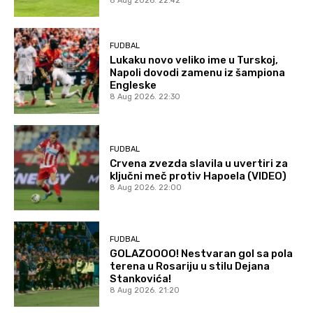
8 Aug 2026. 22:42
FUDBAL
Lukaku novo veliko ime u Turskoj,
Napoli dovodi zamenu iz šampiona
Engleske
8 Aug 2026. 22:30
FUDBAL
Crvena zvezda slavila u uvertiri za
ključni meč protiv Hapoela (VIDEO)
8 Aug 2026. 22:00
FUDBAL
GOLAZOOOO! Nestvaran gol sa pola
terena u Rosariju u stilu Dejana
Stankovića!
8 Aug 2026. 21:20