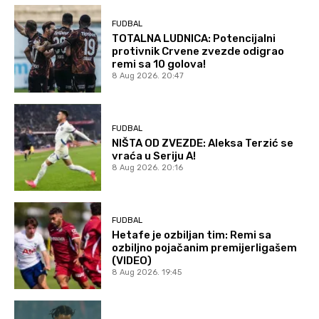
FUDBAL
TOTALNA LUDNICA: Potencijalni
protivnik Crvene zvezde odigrao
remi sa 10 golova!
8 Aug 2026. 20:47
FUDBAL
NIŠTA OD ZVEZDE: Aleksa Terzić se
vraća u Seriju A!
8 Aug 2026. 20:16
FUDBAL
Hetafe je ozbiljan tim: Remi sa
ozbiljno pojačanim premijerligašem
(VIDEO)
8 Aug 2026. 19:45