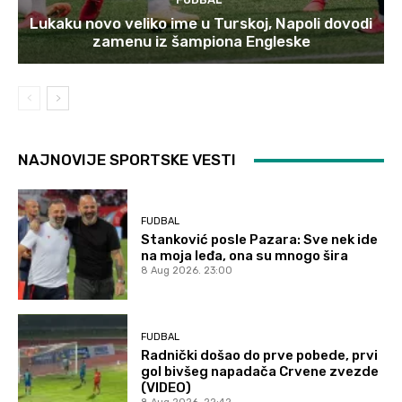
Lukaku novo veliko ime u Turskoj, Napoli dovodi
zamenu iz šampiona Engleske
NAJNOVIJE SPORTSKE VESTI
FUDBAL
Stanković posle Pazara: Sve nek ide
na moja leđa, ona su mnogo šira
8 Aug 2026. 23:00
FUDBAL
Radnički došao do prve pobede, prvi
gol bivšeg napadača Crvene zvezde
(VIDEO)