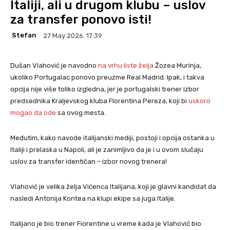
Italiji, ali u drugom klubu – uslov
za transfer ponovo isti!
Stefan
27 May 2026. 17:39
Dušan Vlahović je navodno
na vrhu liste želja
Žozea Murinja,
ukoliko Portugalac ponovo preuzme Real Madrid. Ipak, i takva
opcija nije više toliko izgledna, jer je portugalski trener izbor
predsednika Kraljevskog kluba Florentina Pereza, koji bi
uskoro
mogao da ode
sa ovog mesta.
Međutim, kako navode italijanski mediji, postoji i opcija ostanka u
Italiji i prelaska u Napoli, ali je zanimljivo da je i u ovom slučaju
uslov za transfer identičan – izbor novog trenera!
Vlahović je velika želja Vićenca Italijana, koji je glavni kandidat da
nasledi Antonija Kontea na klupi ekipe sa juga Italije.
Italijano je bio trener Fiorentine u vreme kada je Vlahović bio