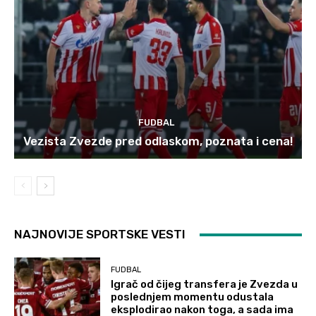
FUDBAL
Vezista Zvezde pred odlaskom, poznata i cena!
NAJNOVIJE SPORTSKE VESTI
FUDBAL
Igrač od čijeg transfera je Zvezda u
poslednjem momentu odustala
eksplodirao nakon toga, a sada ima