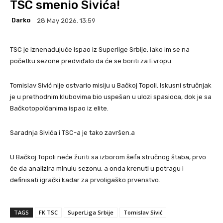
TSC smenio Sivića!
Darko
28 May 2026. 13:59
TSC je iznenađujuće ispao iz Superlige Srbije, iako im se na
početku sezone predviđalo da će se boriti za Evropu.
Tomislav Sivić nije ostvario misiju u Bačkoj Topoli. Iskusni stručnjak
je u prethodnim klubovima bio uspešan u ulozi spasioca, dok je sa
Bačkotopolčanima ispao iz elite.
Saradnja Sivića i TSC-a je tako završen.a
U Bačkoj Topoli neće žuriti sa izborom šefa stručnog štaba, prvo
će da analizira minulu sezonu, a onda krenuti u potragu i
definisati igrački kadar za prvoligaško prvenstvo.
TAGS
FK TSC
SuperLiga Srbije
Tomislav Sivić