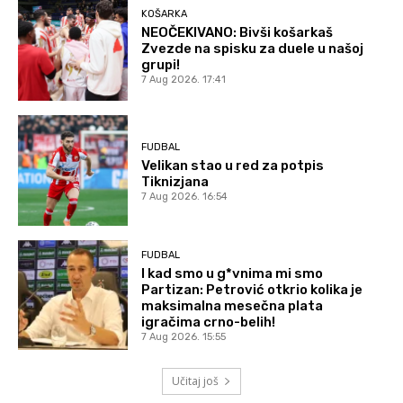
KOŠARKA
NEOČEKIVANO: Bivši košarkaš
Zvezde na spisku za duele u našoj
grupi!
7 Aug 2026. 17:41
FUDBAL
Velikan stao u red za potpis
Tiknizjana
7 Aug 2026. 16:54
FUDBAL
I kad smo u g*vnima mi smo
Partizan: Petrović otkrio kolika je
maksimalna mesečna plata
igračima crno-belih!
7 Aug 2026. 15:55
Učitaj još