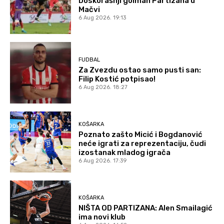
Doskorašnji golman Partizana u
Mačvi
6 Aug 2026. 19:13
FUDBAL
Za Zvezdu ostao samo pusti san:
Filip Kostić potpisao!
6 Aug 2026. 18:27
KOŠARKA
Poznato zašto Micić i Bogdanović
neće igrati za reprezentaciju, čudi
izostanak mladog igrača
6 Aug 2026. 17:39
KOŠARKA
NIŠTA OD PARTIZANA: Alen Smailagić
ima novi klub