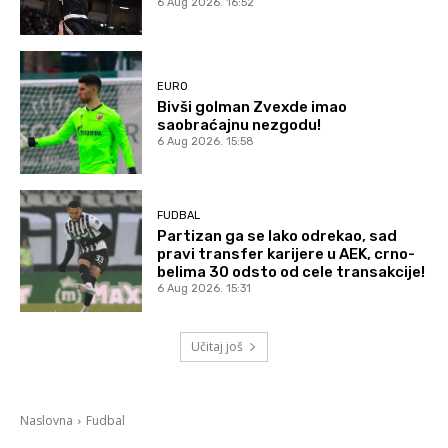
6 Aug 2026. 16:52
EURO
Bivši golman Zvexde imao
saobraćajnu nezgodu!
6 Aug 2026. 15:58
FUDBAL
Partizan ga se lako odrekao, sad
pravi transfer karijere u AEK, crno-
belima 30 odsto od cele transakcije!
6 Aug 2026. 15:31
Učitaj još