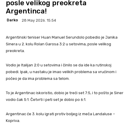
posle velikog preokreta
Argentinca!
Darko
28 May 2026. 15:54
Argentinski teniser Huan Manuel Serundolo pobedio je Janika
Sinera u 2. kolu Rolan Garosa 3:2 u setovima, posle velikog
preokreta.
Vodio je Italijan 2:0 u setovima i činilo se da ide ka rutinskoj
pobedi. Ipak, u nastaku je imao velikih problema sa vrućinom i
počeo je da ima problema sa telom.
To je Argentinac iskoristio, dobio je treći set 7:5, i to pošto je Siner
vodio čak 5:1. Četvrti i peti set je dobio po 6:1.
Argentinac će 3. kolu igrati protiv boljeg iz meča Landaluse –
Kopriva.