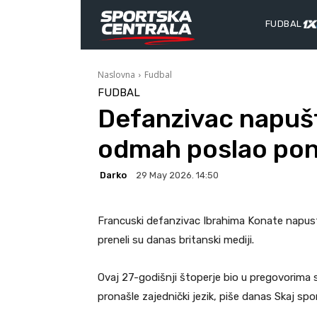
FUDBAL
Naslovna
Fudbal
FUDBAL
Defanzivac napušta
odmah poslao po
Darko
29 May 2026. 14:50
Francuski defanzivac Ibrahima Konate napusti
preneli su danas britanski mediji.
Ovaj 27-godišnji štoperje bio u pregovorima 
pronašle zajednički jezik, piše danas Skaj spor