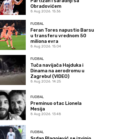
Partizan i saradnji sa
Obradovićem
8 Aug 2026. 15:36
FUDBAL
Feran Tores napustio Barsu
u transferu vrednom 50
miliona evra
8 Aug 2026. 15:04
FUDBAL
Tuča navijača Hajduka i
Dinama na aerodromu u
Zagrebu! (VIDEO)
8 Aug 2026. 14:25
FUDBAL
Preminuo otac Lionela
Mesija
8 Aug 2026. 13:48
FUDBAL
Srđan Blagojević se izvinio