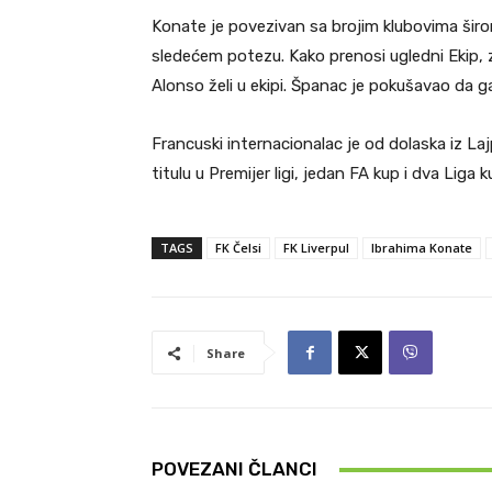
Konate je povezivan sa brojim klubovima širo
sledećem potezu. Kako prenosi ugledni Ekip, za
Alonso želi u ekipi. Španac je pokušavao da g
Francuski internacionalac je od dolaska iz La
titulu u Premijer ligi, jedan FA kup i dva Liga k
TAGS
FK Čelsi
FK Liverpul
Ibrahima Konate
Share
POVEZANI ČLANCI