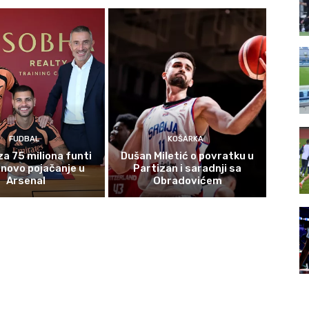
FUDBAL
KOŠARKA
za 75 miliona funti
Dušan Miletić o povratku u
novo pojačanje u
Partizan i saradnji sa
Arsenal
Obradovićem