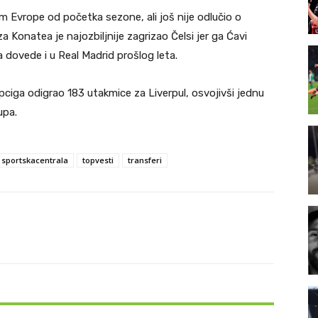
m Evrope od početka sezone, ali još nije odlučio o
 Konatea je najozbiljnije zagrizao Čelsi jer ga Ćavi
a dovede i u Real Madrid prošlog leta.
jpciga odigrao 183 utakmice za Liverpul, osvojivši jednu
upa.
sportskacentrala
topvesti
transferi