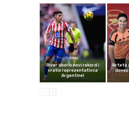
FUDBAL
River oborio novi rekord i
Arteta 
vratio reprezentativca
doveo 
Argentine!