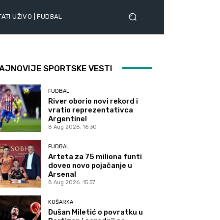
ATI UŽIVO | FUDBAL
AJNOVIJE SPORTSKE VESTI
FUDBAL
River oborio novi rekord i
vratio reprezentativca
Argentine!
8 Aug 2026. 16:30
FUDBAL
Arteta za 75 miliona funti
doveo novo pojačanje u
Arsenal
8 Aug 2026. 15:57
KOŠARKA
Dušan Miletić o povratku u