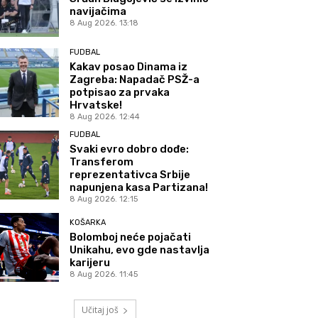
navijačima
8 Aug 2026. 13:18
FUDBAL
Kakav posao Dinama iz
Zagreba: Napadač PSŽ-a
potpisao za prvaka
Hrvatske!
8 Aug 2026. 12:44
FUDBAL
Svaki evro dobro dođe:
Transferom
reprezentativca Srbije
napunjena kasa Partizana!
8 Aug 2026. 12:15
KOŠARKA
Bolomboj neće pojačati
Unikahu, evo gde nastavlja
karijeru
8 Aug 2026. 11:45
Učitaj još