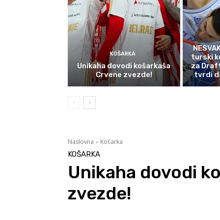
NESVAK
KOŠARKA
turski k
Unikaha dovodi košarkaša
za Draf
Crvene zvezde!
tvrdi d