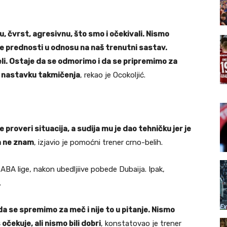
, čvrst, agresivnu, što smo i očekivali. Nismo
oje prednosti u odnosu na naš trenutni sastav.
eli. Ostaje da se odmorimo i da se pripremimo za
 u nastavku takmičenja
, rekao je Ocokoljić.
e proveri situacija, a sudija mu je dao tehničku jer je
ta ne znam
, izjavio je pomoćni trener crno-belih.
 ABA lige, nakon ubedljiive pobede Dubaija. Ipak,
.
da se spremimo za meč i nije to u pitanje. Nismo
očekuje, ali nismo bili dobri
, konstatovao je trener