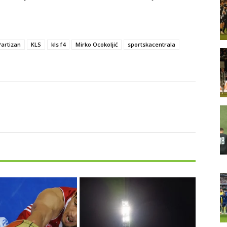
Partizan
KLS
kls f4
Mirko Ocokoljić
sportskacentrala