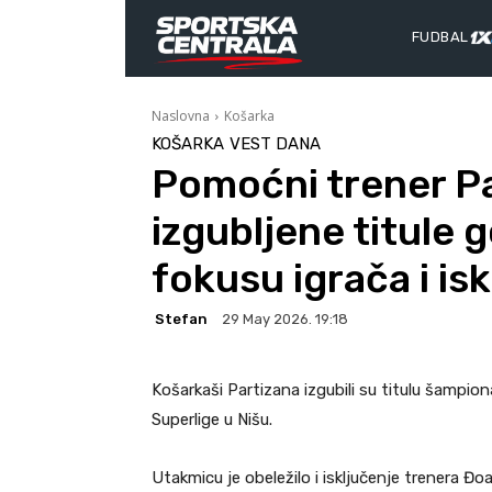
FUDBAL
Naslovna
Košarka
KOŠARKA
VEST DANA
Pomoćni trener P
izgubljene titule 
fokusu igrača i is
Stefan
29 May 2026. 19:18
Košarkaši Partizana izgubili su titulu šampio
Superlige u Nišu.
Utakmicu je obeležilo i isključenje trenera Đ