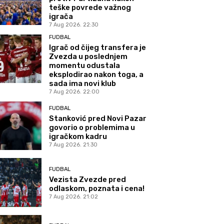
teške povrede važnog
igrača
7 Aug 2026. 22:30
FUDBAL
Igrač od čijeg transfera je
Zvezda u poslednjem
momentu odustala
eksplodirao nakon toga, a
sada ima novi klub
7 Aug 2026. 22:00
FUDBAL
Stanković pred Novi Pazar
govorio o problemima u
igračkom kadru
7 Aug 2026. 21:30
FUDBAL
Vezista Zvezde pred
odlaskom, poznata i cena!
7 Aug 2026. 21:02