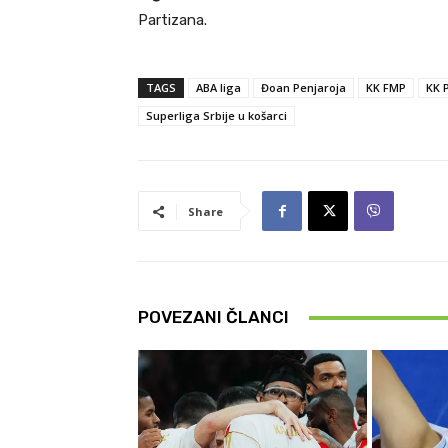
Partizana.
TAGS
ABA liga
Đoan Penjaroja
KK FMP
KK 
Superliga Srbije u košarci
Share
POVEZANI ČLANCI