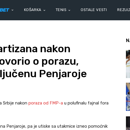
KOŠARKA
TENIS
OSTALE VESTI
REZULT
N
artizana nakon
govorio o porazu,
ključenu Penjaroje
na Srbije nakon
poraza od FMP-a
u polufinalu fajnal fora
oana Penjaroje, pa je utiske sa utakmice izneo pomoćnik