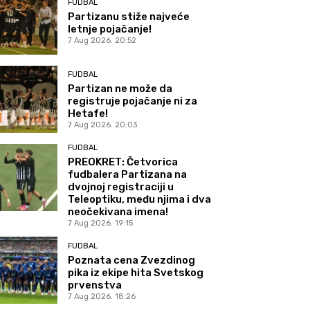
FUDBAL
Partizanu stiže najveće
letnje pojačanje!
7 Aug 2026. 20:52
FUDBAL
Partizan ne može da
registruje pojačanje ni za
Hetafe!
7 Aug 2026. 20:03
FUDBAL
PREOKRET: Četvorica
fudbalera Partizana na
dvojnoj registraciji u
Teleoptiku, među njima i dva
neočekivana imena!
7 Aug 2026. 19:15
FUDBAL
Poznata cena Zvezdinog
pika iz ekipe hita Svetskog
prvenstva
7 Aug 2026. 18:26