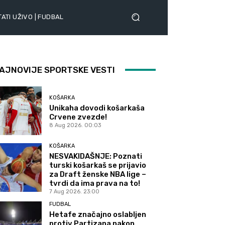
ATI UŽIVO | FUDBAL
AJNOVIJE SPORTSKE VESTI
KOŠARKA
Unikaha dovodi košarkaša
Crvene zvezde!
8 Aug 2026. 00:03
KOŠARKA
NESVAKIDAŠNJE: Poznati
turski košarkaš se prijavio
za Draft ženske NBA lige –
tvrdi da ima prava na to!
7 Aug 2026. 23:00
FUDBAL
Hetafe značajno oslabljen
protiv Partizana nakon