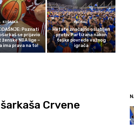
KOŠARKA
FUDBAL
IDAŠNJE: Poznati
Hetafe značajno oslabljen
ošarkaš se prijavio
protiv Partizana nakon
t ženske NBA lige –
teške povrede važnog
a ima prava na to!
igrača