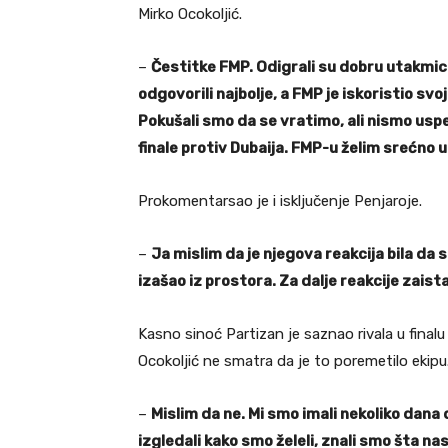
Mirko Ocokoljić.
–
Čestitke FMP. Odigrali su dobru utakmicu
odgovorili najbolje, a FMP je iskoristio sv
Pokušali smo da se vratimo, ali nismo usp
finale protiv Dubaija. FMP-u želim srećno
Prokomentarsao je i isključenje Penjaroje.
–
Ja mislim da je njegova reakcija bila da s
izašao iz prostora. Za dalje reakcije zais
Kasno sinoć Partizan je saznao rivala u finalu
Ocokoljić ne smatra da je to poremetilo ekipu
–
Mislim da ne. Mi smo imali nekoliko dana 
izgledali kako smo želeli, znali smo šta nas 