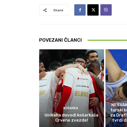
Share
POVEZANI ČLANCI
NESVAK
KOŠARKA
turski k
Unikaha dovodi košarkaša
za Draf
Crvene zvezde!
tvrdi d