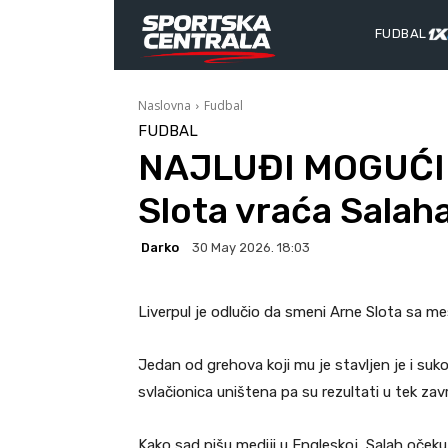
FUDBAL
Naslovna
Fudbal
FUDBAL
NAJLUĐI MOGUĆI
Slota vraća Salaha
Darko
30 May 2026. 18:03
Liverpul je odlučio da smeni Arne Slota sa me
Jedan od grehova koji mu je stavljen je i su
svlačionica uništena pa su rezultati u tek zav
Kako sad pišu mediji u Engleskoj, Salah očekuj