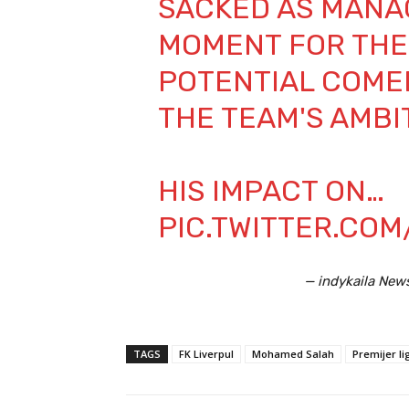
SACKED AS MANAGE
MOMENT FOR THE 
POTENTIAL COME
THE TEAM'S AMBI
HIS IMPACT ON…
PIC.TWITTER.CO
— indykaila New
TAGS
FK Liverpul
Mohamed Salah
Premijer li