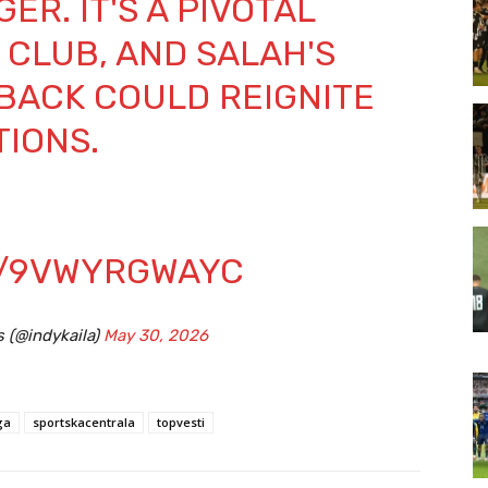
R. IT'S A PIVOTAL
CLUB, AND SALAH'S
BACK COULD REIGNITE
TIONS.
M/9VWYRGWAYC
s (@indykaila)
May 30, 2026
ga
sportskacentrala
topvesti