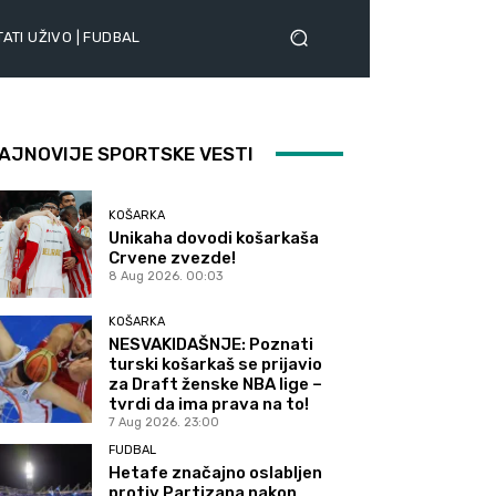
ATI UŽIVO | FUDBAL
AJNOVIJE SPORTSKE VESTI
KOŠARKA
Unikaha dovodi košarkaša
Crvene zvezde!
8 Aug 2026. 00:03
KOŠARKA
NESVAKIDAŠNJE: Poznati
turski košarkaš se prijavio
za Draft ženske NBA lige –
tvrdi da ima prava na to!
7 Aug 2026. 23:00
FUDBAL
Hetafe značajno oslabljen
protiv Partizana nakon