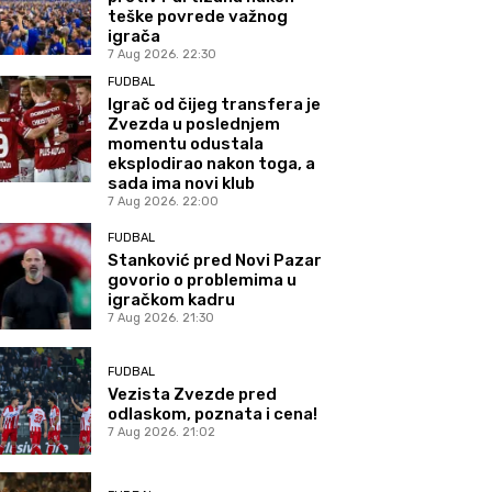
teške povrede važnog
igrača
7 Aug 2026. 22:30
FUDBAL
Igrač od čijeg transfera je
Zvezda u poslednjem
momentu odustala
eksplodirao nakon toga, a
sada ima novi klub
7 Aug 2026. 22:00
FUDBAL
Stanković pred Novi Pazar
govorio o problemima u
igračkom kadru
7 Aug 2026. 21:30
FUDBAL
Vezista Zvezde pred
odlaskom, poznata i cena!
7 Aug 2026. 21:02