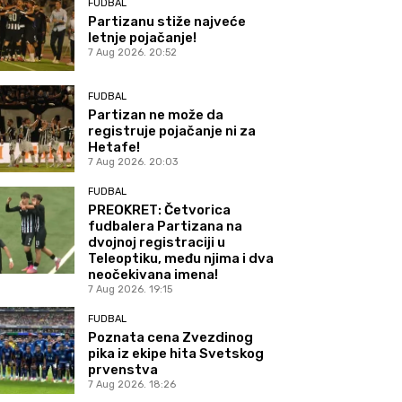
FUDBAL
Partizanu stiže najveće
letnje pojačanje!
7 Aug 2026. 20:52
FUDBAL
Partizan ne može da
registruje pojačanje ni za
Hetafe!
7 Aug 2026. 20:03
FUDBAL
PREOKRET: Četvorica
fudbalera Partizana na
dvojnoj registraciji u
Teleoptiku, među njima i dva
neočekivana imena!
7 Aug 2026. 19:15
FUDBAL
Poznata cena Zvezdinog
pika iz ekipe hita Svetskog
prvenstva
7 Aug 2026. 18:26