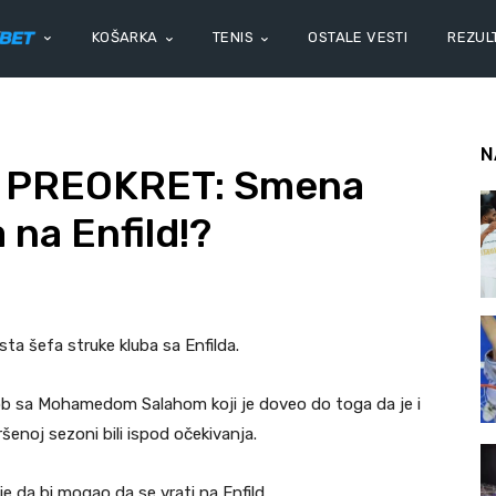
KOŠARKA
TENIS
OSTALE VESTI
REZULT
N
 PREOKRET: Smena
 na Enfild!?
sta šefa struke kluba sa Enfilda.
kob sa Mohamedom Salahom koji je doveo do toga da je i
ršenoj sezoni bili ispod očekivanja.
e da bi mogao da se vrati na Enfild.