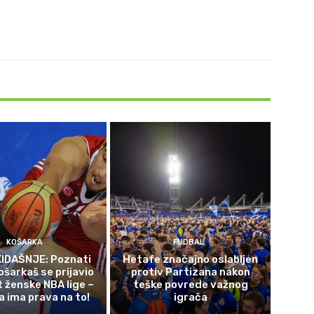
KOŠARKA
FUDBAL
IDAŠNJE: Poznati
Hetafe značajno oslabljen
ošarkaš se prijavio
protiv Partizana nakon
t ženske NBA lige –
teške povrede važnog
a ima prava na to!
igrača