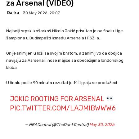
za Arsenal (VIDEO)
Darko
30 May 2026. 20:07
Najbolji srpski košarkaš Nikola Jokić prisutan je na finalu Lige
šampiona u Budimpešti između Arsenala i PSŽ-a.
On je snimljen u loži sa svojim bratom, a zanimljivo da obojica
navijaju za Asrsenal i nose majice sa obečežijima londonskog
kluba.
U finalu posle 90 minuta rezultat je 1:1 i igraju se produžeci.
JOKIC ROOTING FOR ARSENAL
PIC.TWITTER.COM/LAJMIBWWW6
— NBACentral (@TheDunkCentral)
May 30, 2026