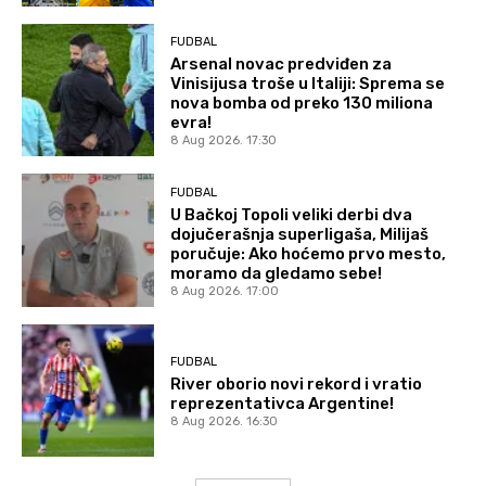
FUDBAL
Arsenal novac predviđen za
Vinisijusa troše u Italiji: Sprema se
nova bomba od preko 130 miliona
evra!
8 Aug 2026. 17:30
FUDBAL
U Bačkoj Topoli veliki derbi dva
dojučerašnja superligaša, Milijaš
poručuje: Ako hoćemo prvo mesto,
moramo da gledamo sebe!
8 Aug 2026. 17:00
FUDBAL
River oborio novi rekord i vratio
reprezentativca Argentine!
8 Aug 2026. 16:30