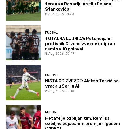
terena u Rosariju u stilu Dejana
Stankovića!
8 Aug 2026. 21:20
FUDBAL
TOTALNA LUDNICA: Potencijalni
protivnik Crvene zvezde odigrao
remi sa 10 golova!
8 Aug 2026. 20:47
FUDBAL
NIŠTA OD ZVEZDE: Aleksa Terzić se
vraća u Seriju A!
8 Aug 2026. 20:16
FUDBAL
Hetafe je ozbiljan tim: Remi sa
ozbiljno pojačanim premijerligašem
(VIDEO)