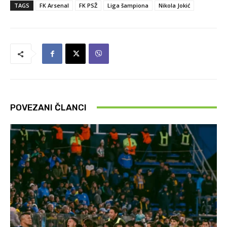
TAGS
FK Arsenal
FK PSŽ
Liga šampiona
Nikola Jokić
POVEZANI ČLANCI