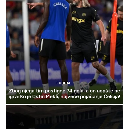
FUDBAL
Zbog njega tim postigne 74 gola, a on uopšte ne
igra: Ko je Ostin Mekfi, najveće pojačanje Čelsija!