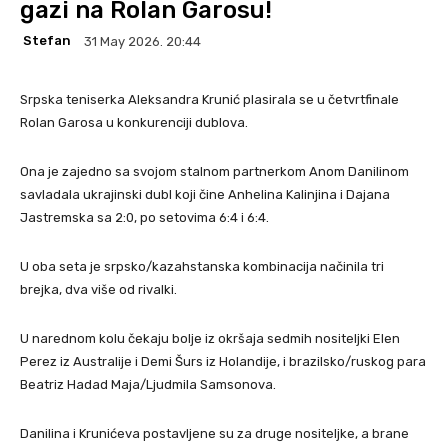
gazi na Rolan Garosu!
Stefan
31 May 2026. 20:44
Srpska teniserka Aleksandra Krunić plasirala se u četvrtfinale
Rolan Garosa u konkurenciji dublova.
Ona je zajedno sa svojom stalnom partnerkom Anom Danilinom
savladala ukrajinski dubl koji čine Anhelina Kalinjina i Dajana
Jastremska sa 2:0, po setovima 6:4 i 6:4.
U oba seta je srpsko/kazahstanska kombinacija načinila tri
brejka, dva više od rivalki.
U narednom kolu čekaju bolje iz okršaja sedmih nositeljki Elen
Perez iz Australije i Demi Šurs iz Holandije, i brazilsko/ruskog para
Beatriz Hadad Maja/Ljudmila Samsonova.
Danilina i Krunićeva postavljene su za druge nositeljke, a brane