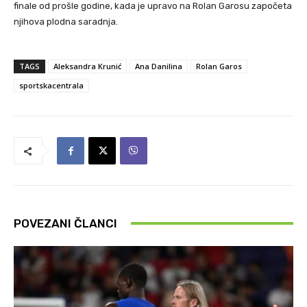
finale od prošle godine, kada je upravo na Rolan Garosu započeta
njihova plodna saradnja.
TAGS
Aleksandra Krunić
Ana Danilina
Rolan Garos
sportskacentrala
POVEZANI ČLANCI