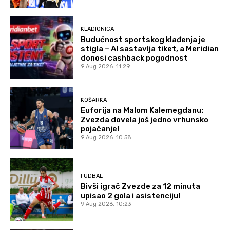
KLADIONICA
Budućnost sportskog klađenja je
stigla – AI sastavlja tiket, a Meridian
donosi cashback pogodnost
9 Aug 2026. 11:29
KOŠARKA
Euforija na Malom Kalemegdanu:
Zvezda dovela još jedno vrhunsko
pojačanje!
9 Aug 2026. 10:58
FUDBAL
Bivši igrač Zvezde za 12 minuta
upisao 2 gola i asistenciju!
9 Aug 2026. 10:23