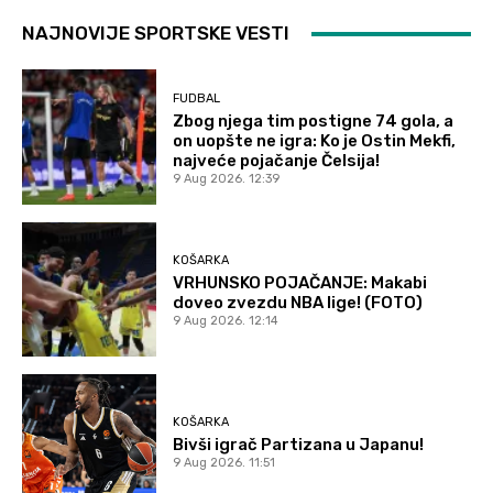
NAJNOVIJE SPORTSKE VESTI
FUDBAL
Zbog njega tim postigne 74 gola, a
on uopšte ne igra: Ko je Ostin Mekfi,
najveće pojačanje Čelsija!
9 Aug 2026. 12:39
KOŠARKA
VRHUNSKO POJAČANJE: Makabi
doveo zvezdu NBA lige! (FOTO)
9 Aug 2026. 12:14
KOŠARKA
Bivši igrač Partizana u Japanu!
9 Aug 2026. 11:51