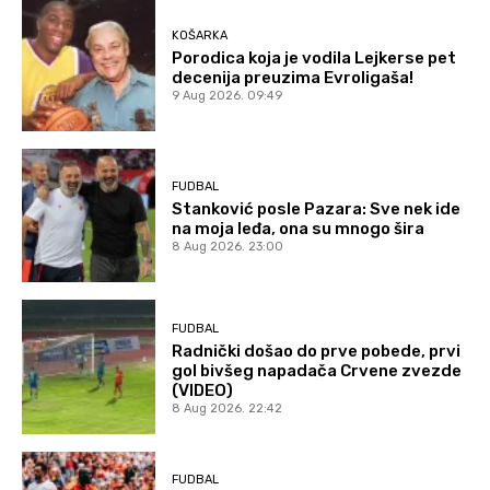
KOŠARKA
Porodica koja je vodila Lejkerse pet
decenija preuzima Evroligaša!
9 Aug 2026. 09:49
FUDBAL
Stanković posle Pazara: Sve nek ide
na moja leđa, ona su mnogo šira
8 Aug 2026. 23:00
FUDBAL
Radnički došao do prve pobede, prvi
gol bivšeg napadača Crvene zvezde
(VIDEO)
8 Aug 2026. 22:42
FUDBAL