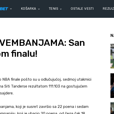
KOŠARKA
TENIS
OSTALE VESTI
REZULT
N
 VEMBANJAMA: San
om finalu!
ko NBA finale pošto su u odlučujućoj, sedmoj utakmici
ma Siti Tanderse rezultatom 111:103 na gostujućem
tsajdere.
anjama, koji je susret završio sa 22 poena i sedam
ampanjiju, koji je ubacio 20 poena, od čega čak 18