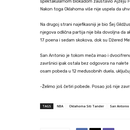
spektakularnom blokadom zaustavio Ajzeju Ha
Nakon toga Oklahoma više nije uspela da uhvat
Na drugoj strani najefikasniji je bio Šej Gildž
njegova odlična partija nije bila dovoljna da 
17 poena i sedam skokova, dok su Džered Meke
San Antonio je tokom meča imao i dvocifrenu 
završnici ipak ostala bez odgovora na nalete 
osam pobeda u 12 međusobnih duela, uključujući
-Želimo još četiri pobede. Posao još nije zav
TAGS
NBA
Oklahoma Siti Tander
San Antonio