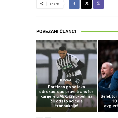
Share
POVEZANI ČLANCI
FUDBAL
Partizan ga se lako
odrekao, sad pravi transfer
karijere u AEK, crno-belima
Selektor
30 odsto od cele
18
transakcije!
avgust