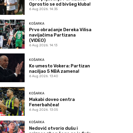
Oprostio se od bivšeg kluba!
6 Aug 2026. 14:35
KOŠARKA
Prvo obraćanje Dereka Vilisa
navijačima Partizana
(VIDEO)
6 Aug 2026. 14:13
KOŠARKA
Ko umesto Vokera: Partizan
naciljao 5 NBA zamena!
6 Aug 2026. 13:40
KOŠARKA
Makabi doveo centra
Fenerbahčea!
6 Aug 2026. 13:05
KOŠARKA
Nedović otvorio dušu i