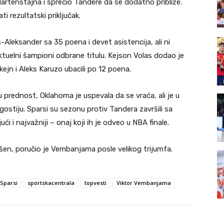
rtenštajna i sprečio Tandere da se dodatno približe.
i rezultatski priključak.
us-Aleksander sa 35 poena i devet asistencija, ali ni
aktuelni šampioni odbrane titulu. Kejson Volas dodao je
jn i Aleks Karuzo ubacili po 12 poena.
prednost, Oklahoma je uspevala da se vraća, ali je u
gostiju. Sparsi su sezonu protiv Tandera završili sa
 i najvažniji – onaj koji ih je odveo u NBA finale.
ršen, poručio je Vembanjama posle velikog trijumfa.
 Sparsi
sportskacentrala
topvesti
Viktor Vembanjama