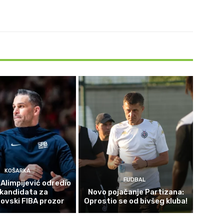
KOŠARKA
FUDBAL
 Alimpijević odredio
 kandidata za
Novo pojačanje Partizana:
ovski FIBA prozor
Oprostio se od bivšeg kluba!