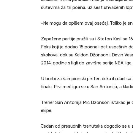
šutevima za tri poena, uz šest uhvaćenih lop
-Ne mogu da opišem ovaj osećaj. Toliko je s
Zapažene partije pružili su i Stefon Kasl sa 1
Foks koji je dodao 15 poena i pet uspešnih d
skokova, dok su Keldon Džonson i Devin Vasel 
2014. godine stigli do završne serije NBA lige
U borbi za šampionski prsten čeka ih duel sa 
finalu. Prvi meč igra se u San Antoniju, a kla
Trener San Antonija Mič Džonson istakao je d
ekipe.
Jedan od presudnih trenutaka dogodio se u za