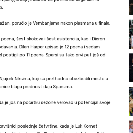
ti.
nažan, poručio je Vembanjama nakon plasmana u finale.
6 poena, šest skokova i šest asistencija, kao i Dieron
odavanja. Dilan Harper upisao je 12 poena i sedam
postigli po 11 poena. Sparsi su tako prvi put još od
.
Njujork Niksima, koji su prethodno obezbedili mesto u
dionice blagu prednost daju Sparsima.
a je još na početku sezone verovao u potencijal svoje
vršnici poslednje četvrtine, kada je Luk Kornet