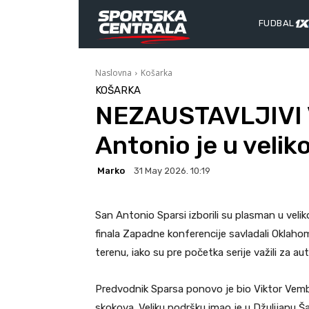
FUDBAL
Naslovna
Košarka
KOŠARKA
NEZAUSTAVLJIVI
Antonio je u velik
Marko
31 May 2026. 10:19
San Antonio Sparsi izborili su plasman u veli
finala Zapadne konferencije savladali Oklaho
terenu, iako su pre početka serije važili za au
Predvodnik Sparsa ponovo je bio Viktor Vemb
skokova. Veliku podršku imao je u Džulijanu Š