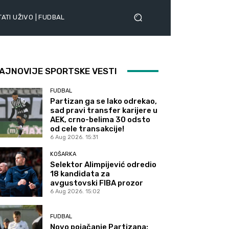
ATI UŽIVO | FUDBAL
AJNOVIJE SPORTSKE VESTI
FUDBAL
Partizan ga se lako odrekao,
sad pravi transfer karijere u
AEK, crno-belima 30 odsto
od cele transakcije!
6 Aug 2026. 15:31
KOŠARKA
Selektor Alimpijević odredio
18 kandidata za
avgustovski FIBA prozor
6 Aug 2026. 15:02
FUDBAL
Novo pojačanje Partizana: