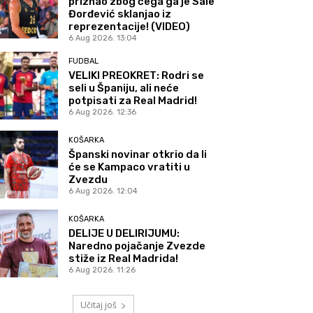
priznao zbog čega ga je Sale
Đorđević sklanjao iz
reprezentacije! (VIDEO)
6 Aug 2026. 13:04
FUDBAL
VELIKI PREOKRET: Rodri se
seli u Španiju, ali neće
potpisati za Real Madrid!
6 Aug 2026. 12:36
KOŠARKA
Španski novinar otkrio da li
će se Kampaco vratiti u
Zvezdu
6 Aug 2026. 12:04
KOŠARKA
DELIJE U DELIRIJUMU:
Naredno pojačanje Zvezde
stiže iz Real Madrida!
6 Aug 2026. 11:26
Učitaj još