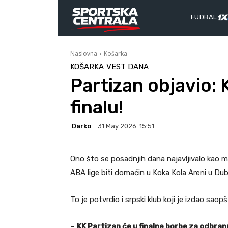
FUDBAL
Naslovna
Košarka
KOŠARKA
VEST DANA
Partizan objavio: 
finalu!
Darko
31 May 2026. 15:51
Ono što se posadnjih dana najavljivalo kao mo
ABA lige biti domaćin u Koka Kola Areni u Dub
To je potvrdio i srpski klub koji je izdao sa
–
KK Partizan će u finalne borbe za odbran