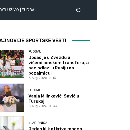
ATI UŽIVO | FUDBAL
AJNOVIJE SPORTSKE VESTI
FUDBAL
Došao je u Zvezdu u
višemilionskom transferu, a
sad odlazi u Rusiju na
pozajmicu!
8 Aug 2026. 11:13
FUDBAL
Vanja Milinković-Savić u
Turskoj!
8 Aug 2026. 10:44
KLADIONICA
Jedan klik otkriva mnogo