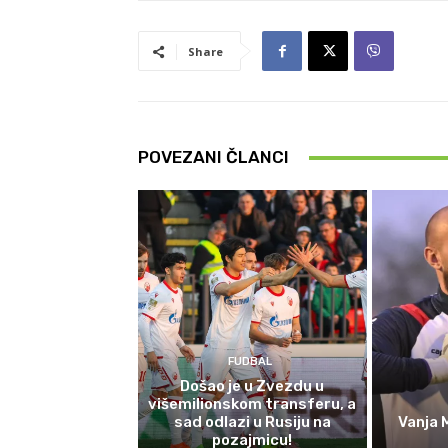
Share
POVEZANI ČLANCI
FUDBAL
Došao je u Zvezdu u
višemilionskom transferu, a
sad odlazi u Rusiju na
Vanja 
pozajmicu!