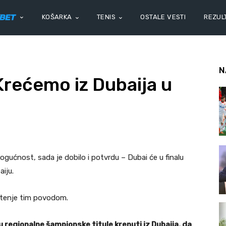
KOŠARKA
TENIS
OSTALE VESTI
REZULT
N
Krećemo iz Dubaija u
gućnost, sada je dobilo i potvrdu – Dubai će u finalu
aiju.
opštenje tim povodom.
u regionalne šampionske titule krenuti iz Dubaija, da