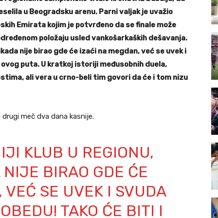
selila u Beogradsku arenu. Parni valjak je uvažio
skih Emirata kojim je potvrđeno da se finale može
 podređenom položaju usled vankošarkaških dešavanja.
nikada nije birao gde će izaći na megdan, već se uvek i
i ovog puta. U kratkoj istoriji međusobnih duela,
stima, ali vera u crno-beli tim govori da će i tom nizu
je drugi meč dva dana kasnije.
JI KLUB U REGIONU,
 NIJE BIRAO GDE ĆE
 VEĆ SE UVEK I SVUDA
OBEDU! TAKO ĆE BITI I