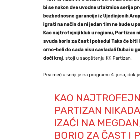
bi se nakon dve uvodne utakmice serija pre
bezbednosne garancije iz Ujedinjenih Arap
igrati na način da ni jedan tim ne bude u
Kao najtrofejniji klub u regionu, Partizan 
svuda borio za čast i pobedu! Tako će biti 
crno-beli do sada nisu savladali Dubai u go
doći kraj
, stoji u saopštenju KK Partizan.
Prvi meč u seriji je na programu 4. juna, dok 
KAO NAJTROFEJNI
PARTIZAN NIKADA
IZAĆI NA MEGDAN,
BORIO ZA ČAST I P