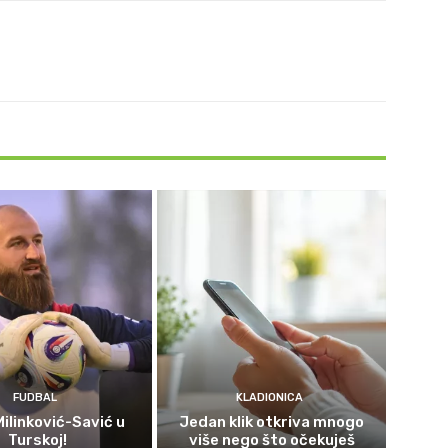
FUDBAL
KLADIONICA
Milinković-Savić u
Jedan klik otkriva mnogo
Turskoj!
više nego što očekuješ