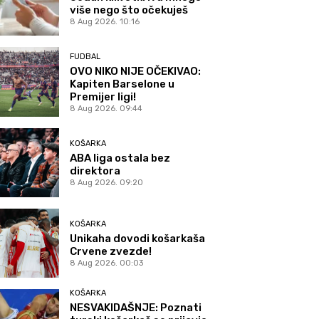
više nego što očekuješ
8 Aug 2026. 10:16
FUDBAL
OVO NIKO NIJE OČEKIVAO:
Kapiten Barselone u
Premijer ligi!
8 Aug 2026. 09:44
KOŠARKA
ABA liga ostala bez
direktora
8 Aug 2026. 09:20
KOŠARKA
Unikaha dovodi košarkaša
Crvene zvezde!
8 Aug 2026. 00:03
KOŠARKA
NESVAKIDAŠNJE: Poznati