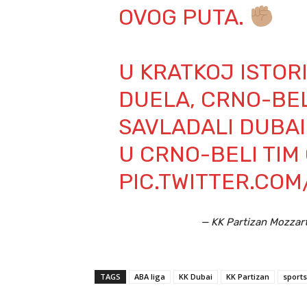
OVOG PUTA.
U KRATKOJ ISTOR
DUELA, CRNO-BEL
SAVLADALI DUBAI 
U CRNO-BELI TIM
PIC.TWITTER.CO
— KK Partizan Mozzar
TAGS
ABA liga
KK Dubai
KK Partizan
sport