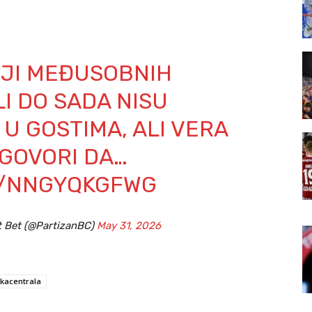
IJI MEĐUSOBNIH
I DO SADA NISU
U GOSTIMA, ALI VERA
 GOVORI DA…
M/NNGYQKGFWG
t Bet (@PartizanBC)
May 31, 2026
skacentrala