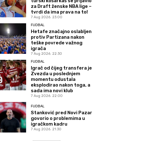
turski košarkaš se prijavio
za Draft ženske NBA lige –
tvrdi da ima prava na to!
7 Aug 2026. 23:00
FUDBAL
Hetafe značajno oslabljen
protiv Partizana nakon
teške povrede važnog
igrača
7 Aug 2026. 22:30
FUDBAL
Igrač od čijeg transfera je
Zvezda u poslednjem
momentu odustala
eksplodirao nakon toga, a
sada ima novi klub
7 Aug 2026. 22:00
FUDBAL
Stanković pred Novi Pazar
govorio o problemima u
igračkom kadru
7 Aug 2026. 21:30