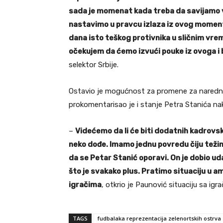
sada je momenat kada treba da savijamo vr
nastavimo u pravcu izlaza iz ovog moment
dana isto teškog protivnika u sličnim vr
očekujem da ćemo izvući pouke iz ovoga i bi
selektor Srbije.
Ostavio je mogućnost za promene za nared
prokomentarisao je i stanje Petra Stanića nak
–
Videćemo da li će biti dodatnih kadrov
neko dođe. Imamo jednu povredu čiju teži
da se Petar Stanić oporavi. On je dobio ud
što je svakako plus. Pratimo situaciju u a
igračima
, otkrio je Paunović situaciju sa ig
TAGS
fudbalaka reprezentacija zelenortskih ostrva