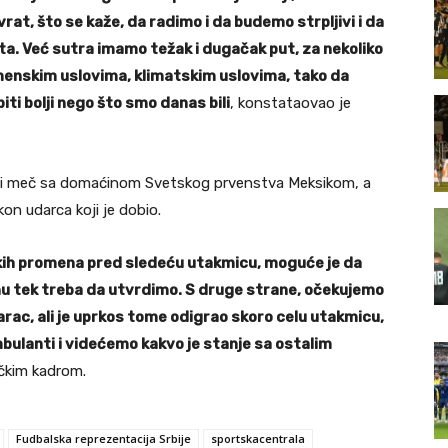
at, što se kaže, da radimo i da budemo strpljivi i da
a. Već sutra imamo težak i dugačak put, za nekoliko
emenskim uslovima, klimatskim uslovima, tako da
ti bolji nego što smo danas bili
, konstataovao je
ni meč sa domaćinom Svetskog prvenstva Meksikom, a
on udarca koji je dobio.
skih promena pred sledeću utakmicu, moguće je da
nu tek treba da utvrdimo. S druge strane, očekujemo
arac, ali je uprkos tome odigrao skoro celu utakmicu,
mbulanti i videćemo kakvo je stanje sa ostalim
račkim kadrom.
Fudbalska reprezentacija Srbije
sportskacentrala