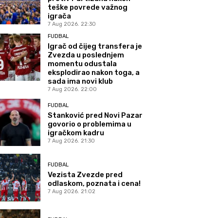
teške povrede važnog
igrača
7 Aug 2026. 22:30
FUDBAL
Igrač od čijeg transfera je
Zvezda u poslednjem
momentu odustala
eksplodirao nakon toga, a
sada ima novi klub
7 Aug 2026. 22:00
FUDBAL
Stanković pred Novi Pazar
govorio o problemima u
igračkom kadru
7 Aug 2026. 21:30
FUDBAL
Vezista Zvezde pred
odlaskom, poznata i cena!
7 Aug 2026. 21:02