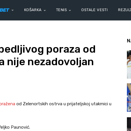
KOŠARKA
TENIS
OSTALE VESTI
REZULT
N
edljivog poraza od
a nije nezadovoljan
poražena
od Zelenortskih ostrva u prijateljskoj utakmici u
Veljko Paunović.