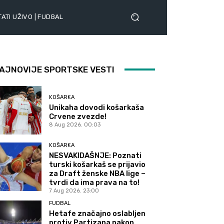
ATI UŽIVO | FUDBAL
AJNOVIJE SPORTSKE VESTI
KOŠARKA
Unikaha dovodi košarkaša
Crvene zvezde!
8 Aug 2026. 00:03
KOŠARKA
NESVAKIDAŠNJE: Poznati
turski košarkaš se prijavio
za Draft ženske NBA lige –
tvrdi da ima prava na to!
7 Aug 2026. 23:00
FUDBAL
Hetafe značajno oslabljen
protiv Partizana nakon