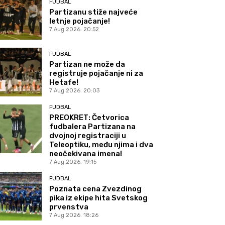
FUDBAL
Partizanu stiže najveće
letnje pojačanje!
7 Aug 2026. 20:52
FUDBAL
Partizan ne može da
registruje pojačanje ni za
Hetafe!
7 Aug 2026. 20:03
FUDBAL
PREOKRET: Četvorica
fudbalera Partizana na
dvojnoj registraciji u
Teleoptiku, među njima i dva
neočekivana imena!
7 Aug 2026. 19:15
FUDBAL
Poznata cena Zvezdinog
pika iz ekipe hita Svetskog
prvenstva
7 Aug 2026. 18:26