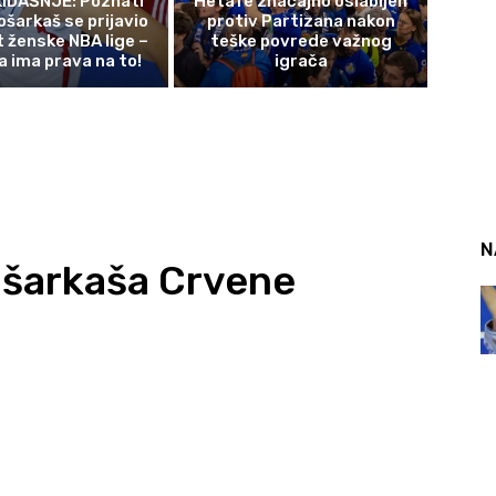
IDAŠNJE: Poznati
Hetafe značajno oslabljen
ošarkaš se prijavio
protiv Partizana nakon
t ženske NBA lige –
teške povrede važnog
a ima prava na to!
igrača