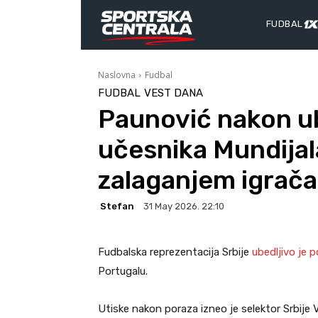
FUDBAL
Naslovna
Fudbal
FUDBAL
VEST DANA
Paunović nakon ub
učesnika Mundijal
zalaganjem igrača
Stefan
31 May 2026. 22:10
Fudbalska reprezentacija Srbije
ubedljivo je 
Portugalu.
Utiske nakon poraza izneo je selektor Srbije 