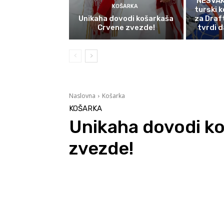
NESVAK
KOŠARKA
turski k
Unikaha dovodi košarkaša
za Draf
Crvene zvezde!
tvrdi d