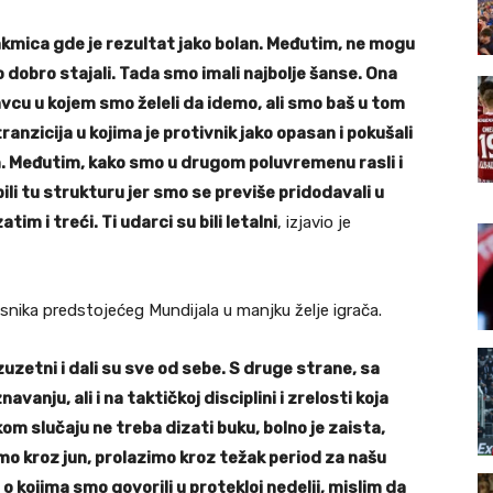
kmica gde je rezultat jako bolan. Međutim, ne mogu
obro stajali. Tada smo imali najbolje šanse. Ona
vcu u kojem smo želeli da idemo, ali smo baš u tom
tranzicija u kojima je protivnik jako opasan i pokušali
 Međutim, kako smo u drugom poluvremenu rasli i
ili tu strukturu jer smo se previše pridodavali u
im i treći. Ti udarci su bili letalni
, izjavio je
snika predstojećeg Mundijala u manjku želje igrača.
zuzetni i dali su sve od sebe. S druge strane, sa
ju, ali i na taktičkoj disciplini i zrelosti koja
om slučaju ne treba dizati buku, bolno je zaista,
o kroz jun, prolazimo kroz težak period za našu
o kojima smo govorili u protekloj nedelji, mislim da