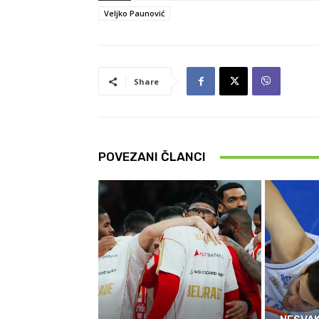
Veljko Paunović
Share
POVEZANI ČLANCI