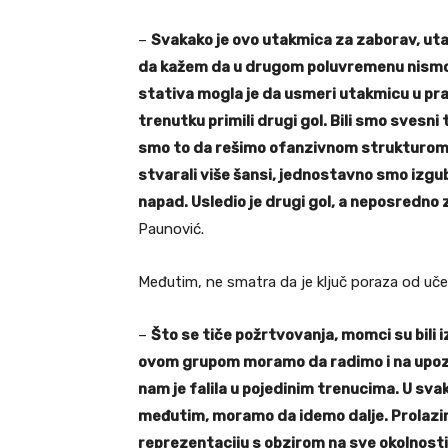
–
Svakako je ovo utakmica za zaborav, uta
da kažem da u drugom poluvremenu nismo d
stativa mogla je da usmeri utakmicu u pra
trenutku primili drugi gol. Bili smo svesni 
smo to da rešimo ofanzivnom strukturom.
stvarali više šansi, jednostavno smo izgub
napad. Usledio je drugi gol, a neposredno zat
Paunović.
Međutim, ne smatra da je ključ poraza od uče
–
Što se tiče požrtvovanja, momci su bili i
ovom grupom moramo da radimo i na upoznavan
nam je falila u pojedinim trenucima. U svak
međutim, moramo da idemo dalje. Prolazim
reprezentaciju s obzirom na sve okolnosti 