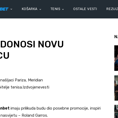
KOŠARKA
TENIS
OSTALE VESTI
REZULT
N
DONOSI NOVU
CU
 našljaci Pariza, Meridian
bitelje tenisa.Izdvojenevesti
anbet
imaju prilikuda budu dio posebne promocije, inspiri
 nasvijetu – Roland Garros.