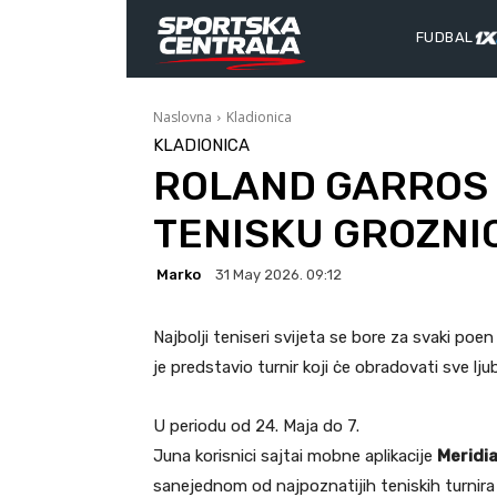
FUDBAL
Naslovna
Kladionica
KLADIONICA
ROLAND GARROS 
TENISKU GROZNI
Marko
31 May 2026. 09:12
Najbolji teniseri svijeta se bore za svaki poen
je predstavio turnir koji ċe obradovati sve lju
U periodu od 24. Maja do 7.
Juna korisnici sajtai mobne aplikacije
Meridi
sanejednom od najpoznatijih teniskih turnira