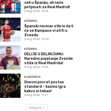
seli u Španiju, ali neće
potpisati za Real Madrid!
6 Aug 2026. 12:36
KOŠARKA
Španski novinar otkrio da li
će se Kampaco vratiti u
Zvezdu
6 Aug 2026. 12:04
KOŠARKA
DELIJE U DELIRIJUMU:
Naredno pojačanje Zvezde
stiže iz Real Madrida!
6 Aug 2026. 11:26
KLADIONICA
Dnevni povrat postao
standard – kazino igra
kakvu si čekao!
6 Aug 2026. 11:21
Učitaj još