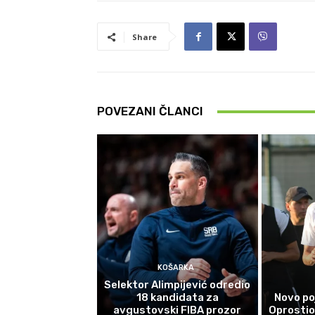
Share
POVEZANI ČLANCI
KOŠARKA
Selektor Alimpijević odredio
18 kandidata za
Novo po
avgustovski FIBA prozor
Oprostio