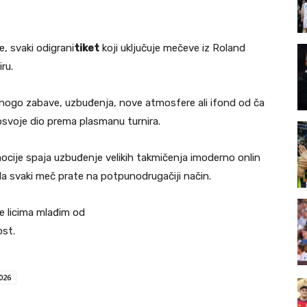
, svaki odigrani
tiket
koji uključuje mečeve iz Roland
ru.
mnogo zabave, uzbuđenja, nove atmosfere ali ifond od ča
 osvoje dio prema plasmanu turnira.
cije spaja uzbuđenje velikih takmičenja imoderno onlin
a svaki meč prate na potpunodrugačiji način.
e licima mlađim od
ost.
026