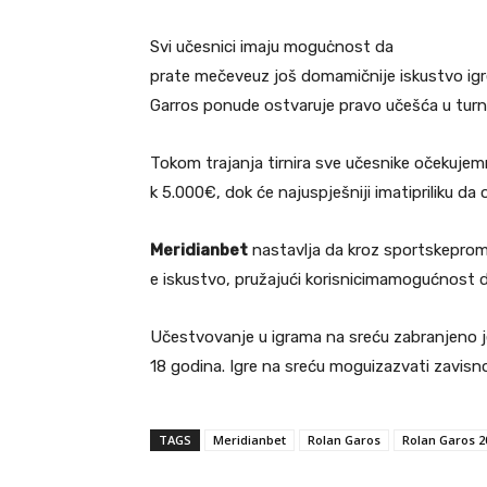
Svi učesnici imaju moguċnost da
prate mečeveuz još domamičnije iskustvo igre
Garros ponude ostvaruje pravo učešća u turni
Tokom trajanja tirnira sve učesnike očekuje
k 5.000€, dok će najuspješniji imatipriliku da
Meridianbet
nastavlja da kroz sportskepromo
e iskustvo, pružajući korisnicimamogućnost d
Učestvovanje u igrama na sreću zabranjeno j
18 godina. Igre na sreću moguizazvati zavisn
TAGS
Meridianbet
Rolan Garos
Rolan Garos 2