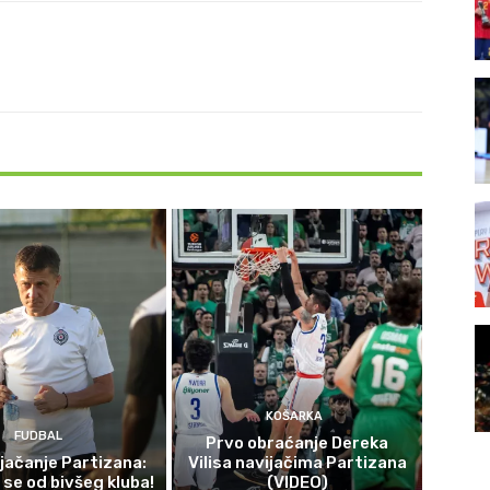
KOŠARKA
FUDBAL
Prvo obraćanje Dereka
jačanje Partizana:
Vilisa navijačima Partizana
 se od bivšeg kluba!
(VIDEO)