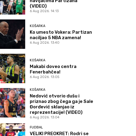
navijačima Partizana
(VIDEO)
6 Aug 2026. 14:13
KOŠARKA
Ko umesto Vokera: Partizan
naciljao 5 NBA zamena!
6 Aug 2026. 13:40
KOŠARKA
Makabi doveo centra
Fenerbahčea!
6 Aug 2026. 13:05
KOŠARKA
Nedović otvorio dušu i
priznao zbog čega ga je Sale
Đorđević sklanjao iz
reprezentacije! (VIDEO)
6 Aug 2026. 13:04
FUDBAL
VELIKI PREOKRET: Rodri se