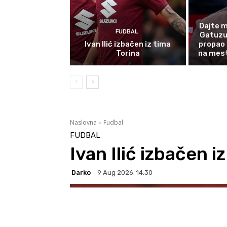
Dajte m
FUDBAL
Gatuzu 
Ivan Ilić izbačen iz tima
propao 
Torina
na mest