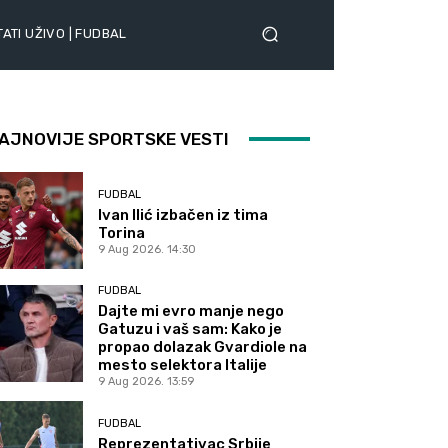
ATI UŽIVO | FUDBAL
AJNOVIJE SPORTSKE VESTI
FUDBAL
Ivan Ilić izbačen iz tima
Torina
9 Aug 2026. 14:30
FUDBAL
Dajte mi evro manje nego
Gatuzu i vaš sam: Kako je
propao dolazak Gvardiole na
mesto selektora Italije
9 Aug 2026. 13:59
FUDBAL
Reprezentativac Srbije