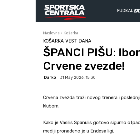
FUDBAL
Naslovna
Košarka
KOŠARKA
VEST DANA
ŠPANCI PIŠU: Ibon
Crvene zvezde!
Darko
31 May 2026. 15:30
Crvena zvezda traži novog trenera i posled
klubom.
Kako je Vasilis Spanulis gotovo sigurno otpao,
mediji pronađeno je u Endesa ligi.