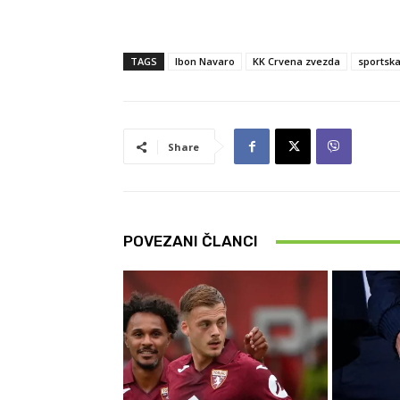
TAGS
Ibon Navaro
KK Crvena zvezda
sportska
Share
POVEZANI ČLANCI