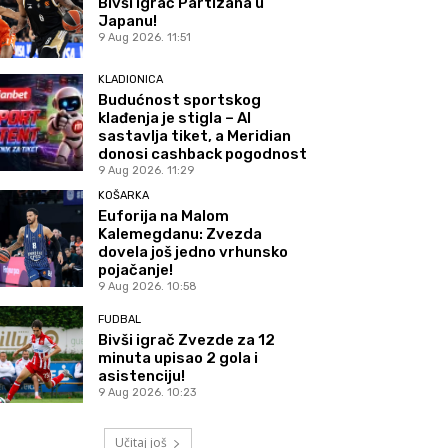
Bivši igrač Partizana u
Japanu!
9 Aug 2026. 11:51
KLADIONICA
Budućnost sportskog
klađenja je stigla – AI
sastavlja tiket, a Meridian
donosi cashback pogodnost
9 Aug 2026. 11:29
KOŠARKA
Euforija na Malom
Kalemegdanu: Zvezda
dovela još jedno vrhunsko
pojačanje!
9 Aug 2026. 10:58
FUDBAL
Bivši igrač Zvezde za 12
minuta upisao 2 gola i
asistenciju!
9 Aug 2026. 10:23
Učitaj još