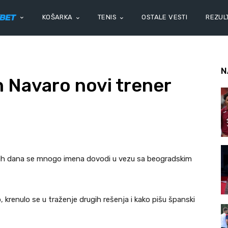
KOŠARKA
TENIS
OSTALE VESTI
REZULT
N
 Navaro novi trener
njih dana se mnogo imena dovodi u vezu sa beogradskim
 krenulo se u traženje drugih rešenja i kako pišu španski