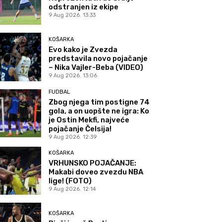
odstranjen iz ekipe
9 Aug 2026. 13:33
KOŠARKA
Evo kako je Zvezda
predstavila novo pojačanje
– Nika Vajler-Beba (VIDEO)
9 Aug 2026. 13:06
FUDBAL
Zbog njega tim postigne 74
gola, a on uopšte ne igra: Ko
je Ostin Mekfi, najveće
pojačanje Čelsija!
9 Aug 2026. 12:39
KOŠARKA
VRHUNSKO POJAČANJE:
Makabi doveo zvezdu NBA
lige! (FOTO)
9 Aug 2026. 12:14
KOŠARKA