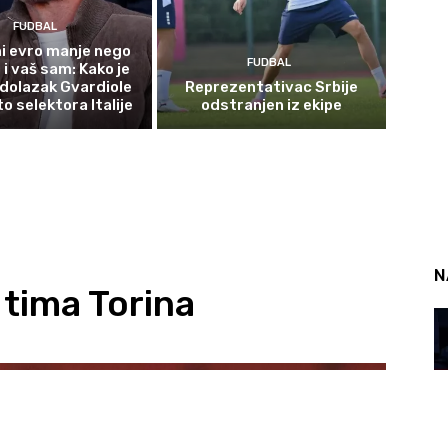
FUDBAL
i evro manje nego
FUDBAL
i vaš sam: Kako je
dolazak Gvardiole
Reprezentativac Srbije
o selektora Italije
odstranjen iz ekipe