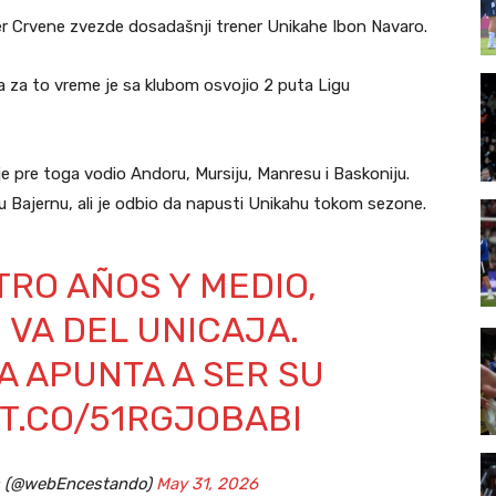
r Crvene zvezde dosadašnji trener Unikahe Ibon Navaro.
 za to vreme je sa klubom osvojio 2 puta Ligu
e pre toga vodio Andoru, Mursiju, Manresu i Baskoniju.
 Bajernu, ali je odbio da napusti Unikahu tokom sezone.
RO AÑOS Y MEDIO,
 VA DEL UNICAJA.
A APUNTA A SER SU
/T.CO/51RGJOBABI
s (@webEncestando)
May 31, 2026