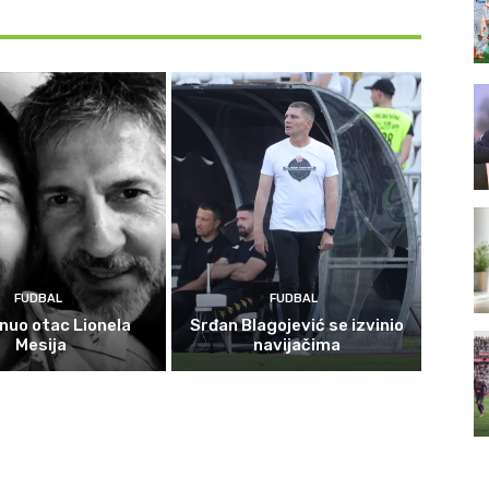
FUDBAL
FUDBAL
nuo otac Lionela
Srđan Blagojević se izvinio
Mesija
navijačima