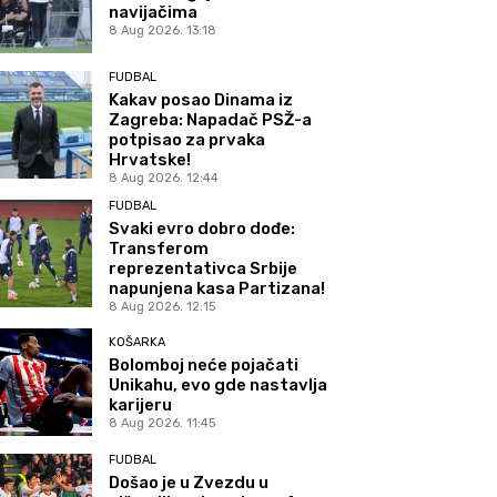
navijačima
8 Aug 2026. 13:18
FUDBAL
Kakav posao Dinama iz
Zagreba: Napadač PSŽ-a
potpisao za prvaka
Hrvatske!
8 Aug 2026. 12:44
FUDBAL
Svaki evro dobro dođe:
Transferom
reprezentativca Srbije
napunjena kasa Partizana!
8 Aug 2026. 12:15
KOŠARKA
Bolomboj neće pojačati
Unikahu, evo gde nastavlja
karijeru
8 Aug 2026. 11:45
FUDBAL
Došao je u Zvezdu u