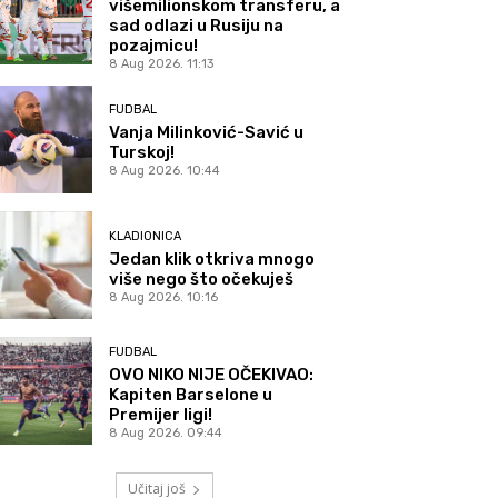
višemilionskom transferu, a
sad odlazi u Rusiju na
pozajmicu!
8 Aug 2026. 11:13
FUDBAL
Vanja Milinković-Savić u
Turskoj!
8 Aug 2026. 10:44
KLADIONICA
Jedan klik otkriva mnogo
više nego što očekuješ
8 Aug 2026. 10:16
FUDBAL
OVO NIKO NIJE OČEKIVAO:
Kapiten Barselone u
Premijer ligi!
8 Aug 2026. 09:44
Učitaj još