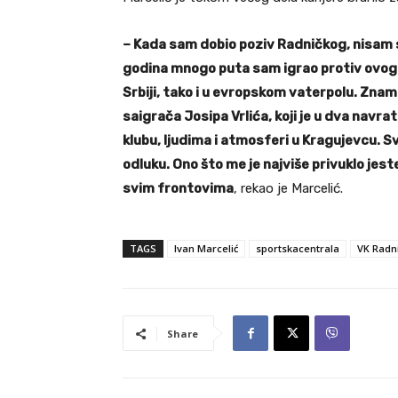
– Kada sam dobio poziv Radničkog, nisam
godina mnogo puta sam igrao protiv ovog 
Srbiji, tako i u evropskom vaterpolu. Znam 
saigrača Josipa Vrlića, koji je u dva navr
klubu, ljudima i atmosferi u Kragujevcu. 
odluku. Ono što me je najviše privuklo jeste
svim frontovima
, rekao je Marcelić.
TAGS
Ivan Marcelić
sportskacentrala
VK Radn
Share