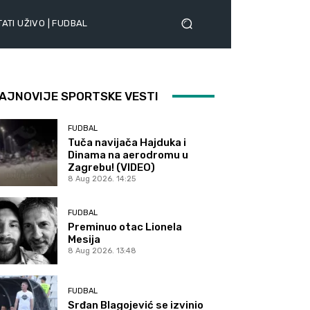
ATI UŽIVO | FUDBAL
AJNOVIJE SPORTSKE VESTI
FUDBAL
Tuča navijača Hajduka i
Dinama na aerodromu u
Zagrebu! (VIDEO)
8 Aug 2026. 14:25
FUDBAL
Preminuo otac Lionela
Mesija
8 Aug 2026. 13:48
FUDBAL
Srđan Blagojević se izvinio