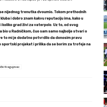
 se nijednog trenutka dvoumio. Tokom prethodnih
kluba i dobro znam kakvu reputaciju ima, kako u
i koliko grad živi za vaterpolo
.
Uz to, od svog
ata bio u Radničkom, čuo sam samo najbolje stvari o
Sve to mi je dodatno potvrdilo da donosim pravu
 sportski projekat i prilika da se borim za trofeje na
ički Kragujevac