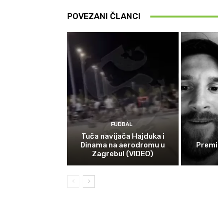
POVEZANI ČLANCI
FUDBAL
Tuča navijača Hajduka i
Dinama na aerodromu u
Premi
Zagrebu! (VIDEO)