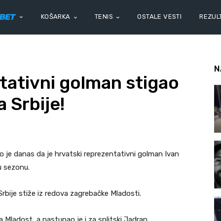
KOŠARKA
TENIS
OSTALE VESTI
REZULT
N
tativni golman stigao
 Srbije!
o je danas da je hrvatski reprezentativni golman Ivan
u sezonu.
bije stiže iz redova zagrebačke Mladosti.
a Mladost, a nastupao je i za splitski Jadran.