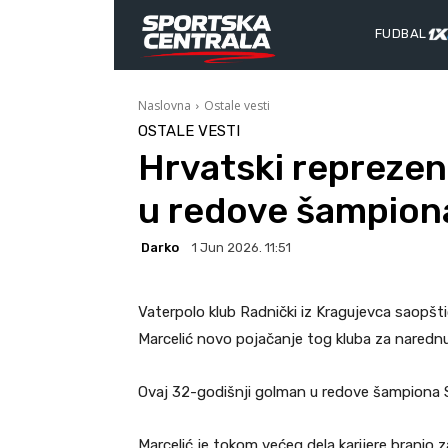
FUDBAL
Naslovna
Ostale vesti
OSTALE VESTI
Hrvatski reprezen
u redove šampiona
Darko
1 Jun 2026. 11:51
Vaterpolo klub Radnički iz Kragujevca saopšti
Marcelić novo pojačanje tog kluba za naredn
Ovaj 32-godišnji golman u redove šampiona Sr
Marcelić je tokom većeg dela karijere branio z