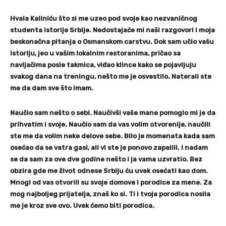
Hvala Kaliniću što si me uzeo pod svoje kao nezvaničnog
studenta istorije Srbije. Nedostajaće mi naši razgovori i moja
beskonačna pitanja o Osmanskom carstvu. Dok sam učio vašu
istoriju, jeo u vašim lokalnim restoranima, pričao sa
navijačima posle takmica, viđao klince kako se pojavljuju
svakog dana na treningu, nešto me je osvestilo. Naterali ste
me da dam sve što imam.
Naučio sam nešto o sebi. Naučivši vaše mane pomoglo mi je da
prihvatim i svoje. Naučio sam da vas volim otvorenije, naučili
ste me da volim neke delove sebe. Bilo je momenata kada sam
osećao da se vatra gasi, ali vi ste je ponovo zapalili. I nadam
se da sam za ove dve godine nešto i ja vama uzvratio. Bez
obzira gde me život odnese Srbiju ću uvek osećati kao dom.
Mnogi od vas otvorili su svoje domove i porodice za mene. Za
mog najboljeg prijatelja, znaš ko si. Ti i tvoja porodica nosila
me je kroz sve ovo. Uvek ćemo biti porodica.