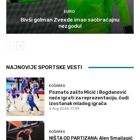
EURO
Bivši golman Zvexde imao saobraćajnu
nezgodu!
NAJNOVIJE SPORTSKE VESTI
KOŠARKA
Poznato zašto Micić i Bogdanović
neće igrati za reprezentaciju, čudi
izostanak mladog igrača
6 Aug 2026. 17:39
KOŠARKA
NIŠTA OD PARTIZANA: Alen Smailagić