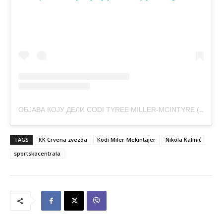
ОБЈАВА КОЈУ ДЕЛИ CODI TYREE MILLER-MCINTYRE (@CODITYREE)
TAGS
KK Crvena zvezda
Kodi Miler-Mekintajer
Nikola Kalinić
sportskacentrala