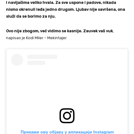
I navijačima veliko hvala. Za sve uspone i padove, nikada
nismo okrenuli leđa jedno drugom. Ljubav nije savršena, ona
služi da se borimo za nju.
Ovo nije zbogom, već vidimo se kasnije. Zauvek vaš vuk
,
napisao je Kodi Miler – Mekintajer.
Прикажи ову објаву у апликацији Instagram