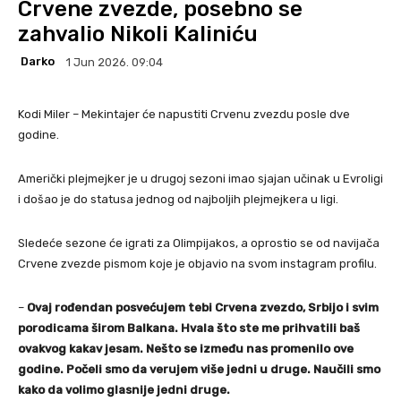
Crvene zvezde, posebno se
zahvalio Nikoli Kaliniću
Darko
1 Jun 2026. 09:04
Kodi Miler – Mekintajer će napustiti Crvenu zvezdu posle dve
godine.
Američki plejmejker je u drugoj sezoni imao sjajan učinak u Evroligi
i došao je do statusa jednog od najboljih plejmejkera u ligi.
Sledeće sezone će igrati za Olimpijakos, a oprostio se od navijača
Crvene zvezde pismom koje je objavio na svom instagram profilu.
–
Ovaj rođendan posvećujem tebi Crvena zvezdo, Srbijo i svim
porodicama širom Balkana. Hvala što ste me prihvatili baš
ovakvog kakav jesam. Nešto se između nas promenilo ove
godine. Počeli smo da verujem više jedni u druge. Naučili smo
kako da volimo glasnije jedni druge.