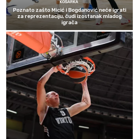
KOŠARKA
Poznato zašto Micić i Bogdanović neće igrati
za reprezentaciju, čudi izostanak mladog
igrača