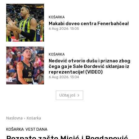
KOŠARKA
Makabi doveo centra Fenerbahčea!
6 Aug 2026. 13:05
KOŠARKA
Nedović otvorio dušu i priznao zbog
čega ga je Sale Đorđević sklanjao iz
reprezentacije! (VIDEO)
6 Aug 2026. 13:04
Učitaj još