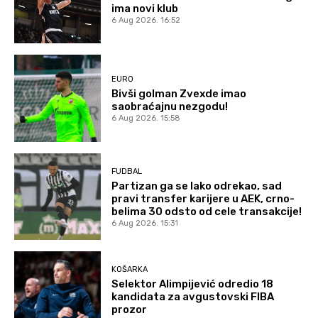
ima novi klub
6 Aug 2026. 16:52
EURO
Bivši golman Zvexde imao
saobraćajnu nezgodu!
6 Aug 2026. 15:58
FUDBAL
Partizan ga se lako odrekao, sad
pravi transfer karijere u AEK, crno-
belima 30 odsto od cele transakcije!
6 Aug 2026. 15:31
KOŠARKA
Selektor Alimpijević odredio 18
kandidata za avgustovski FIBA
prozor