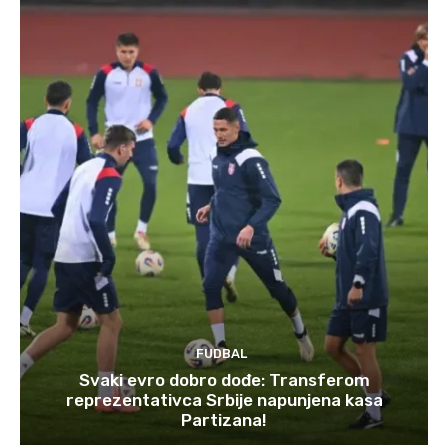
FUDBAL
Svaki evro dobro dođe: Transferom
reprezentativca Srbije napunjena kasa
Partizana!