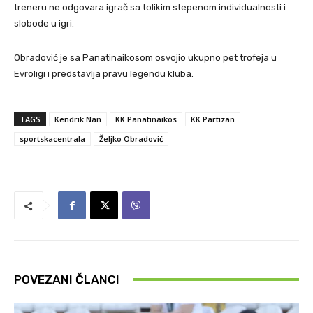
treneru ne odgovara igrač sa tolikim stepenom individualnosti i
slobode u igri.
Obradović je sa Panatinaikosom osvojio ukupno pet trofeja u
Evroligi i predstavlja pravu legendu kluba.
TAGS
Kendrik Nan
KK Panatinaikos
KK Partizan
sportskacentrala
Željko Obradović
POVEZANI ČLANCI