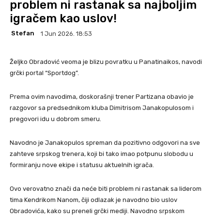
problem ni rastanak sa najboljim
igračem kao uslov!
Stefan
1 Jun 2026. 18:53
Željko Obradović veoma je blizu povratku u Panatinaikos, navodi
grčki portal “Sportdog”.
Prema ovim navodima, doskorašnji trener Partizana obavio je
razgovor sa predsednikom kluba Dimitrisom Janakopulosom i
pregovori idu u dobrom smeru.
Navodno je Janakopulos spreman da pozitivno odgovori na sve
zahteve srpskog trenera, koji bi tako imao potpunu slobodu u
formiranju nove ekipe i statusu aktuelnih igrača.
Ovo verovatno znači da neće biti problem ni rastanak sa liderom
tima Kendrikom Nanom, čiji odlazak je navodno bio uslov
Obradovića, kako su preneli grčki mediji. Navodno srpskom