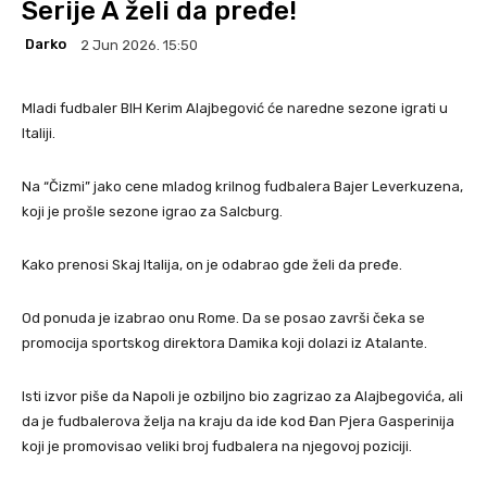
Serije A želi da pređe!
Darko
2 Jun 2026. 15:50
Mladi fudbaler BIH Kerim Alajbegović će naredne sezone igrati u
Italiji.
Na “Čizmi” jako cene mladog krilnog fudbalera Bajer Leverkuzena,
koji je prošle sezone igrao za Salcburg.
Kako prenosi Skaj Italija, on je odabrao gde želi da pređe.
Od ponuda je izabrao onu Rome. Da se posao završi čeka se
promocija sportskog direktora Damika koji dolazi iz Atalante.
Isti izvor piše da Napoli je ozbiljno bio zagrizao za Alajbegovića, ali
da je fudbalerova želja na kraju da ide kod Đan Pjera Gasperinija
koji je promovisao veliki broj fudbalera na njegovoj poziciji.