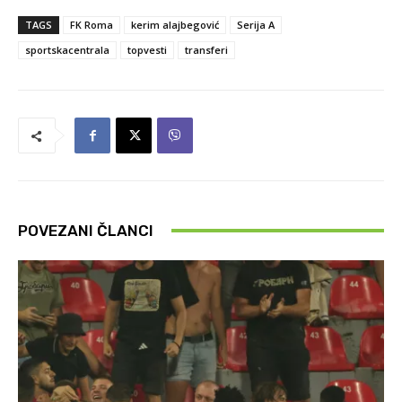
TAGS
FK Roma
kerim alajbegović
Serija A
sportskacentrala
topvesti
transferi
POVEZANI ČLANCI