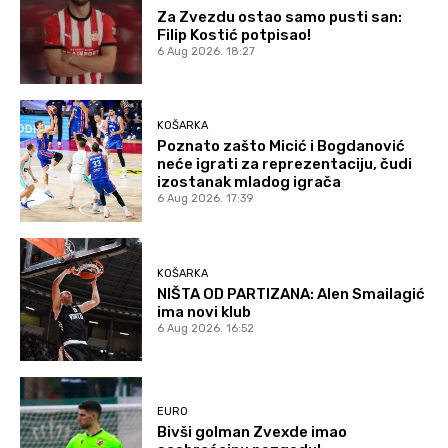
Za Zvezdu ostao samo pusti san:
Filip Kostić potpisao!
6 Aug 2026. 18:27
KOŠARKA
Poznato zašto Micić i Bogdanović
neće igrati za reprezentaciju, čudi
izostanak mladog igrača
6 Aug 2026. 17:39
KOŠARKA
NIŠTA OD PARTIZANA: Alen Smailagić
ima novi klub
6 Aug 2026. 16:52
EURO
Bivši golman Zvexde imao