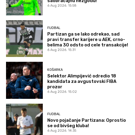
saobraćajnu nezgodu!
6 Aug 2026. 15:58
FUDBAL
Partizan ga se lako odrekao, sad
pravi transfer karijere u AEK, crno-
belima 30 odsto od cele transakcije!
6 Aug 2026. 15:31
KOŠARKA
Selektor Alimpijević odredio 18
kandidata za avgustovski FIBA
prozor
6 Aug 2026. 15:02
FUDBAL
Novo pojačanje Partizana: Oprostio
se od bivšeg kluba!
6 Aug 2026. 14:35