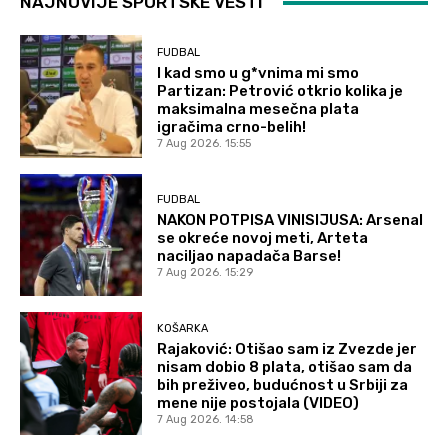
NAJNOVIJE SPORTSKE VESTI
FUDBAL
I kad smo u g*vnima mi smo
Partizan: Petrović otkrio kolika je
maksimalna mesečna plata
igračima crno-belih!
7 Aug 2026. 15:55
FUDBAL
NAKON POTPISA VINISIJUSA: Arsenal
se okreće novoj meti, Arteta
naciljao napadača Barse!
7 Aug 2026. 15:29
KOŠARKA
Rajaković: Otišao sam iz Zvezde jer
nisam dobio 8 plata, otišao sam da
bih preživeo, budućnost u Srbiji za
mene nije postojala (VIDEO)
7 Aug 2026. 14:58