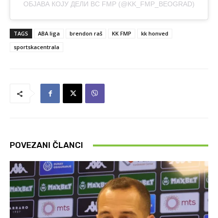
ОБЈАВА КОЈУ ДЕЛИ BC FMP (@KK_FMP_BEOGRAD)
TAGS
ABA liga
brendon raš
KK FMP
kk honved
sportskacentrala
POVEZANI ČLANCI