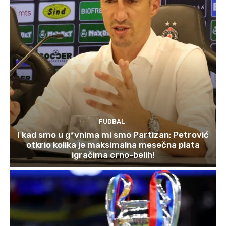
FUDBAL
I kad smo u g*vnima mi smo Partizan: Petrović
otkrio kolika je maksimalna mesečna plata
igračima crno-belih!