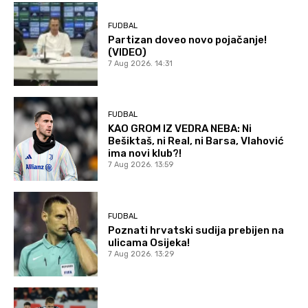
FUDBAL
Partizan doveo novo pojačanje!
(VIDEO)
7 Aug 2026. 14:31
FUDBAL
KAO GROM IZ VEDRA NEBA: Ni
Bešiktaš, ni Real, ni Barsa, Vlahović
ima novi klub?!
7 Aug 2026. 13:59
FUDBAL
Poznati hrvatski sudija prebijen na
ulicama Osijeka!
7 Aug 2026. 13:29