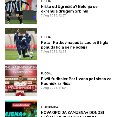
FUDBAL
Ništa od Ugrešića? Bolonja se
okrenula drugom Srbinu!
7 Aug 2026. 12:57
FUDBAL
Petar Ratkov napušta Lacio: Stigla
ponuda koja se ne odbija!
7 Aug 2026. 12:29
FUDBAL
Bivši fudbaler Partizana potpisao za
Radnički iz Niša!
7 Aug 2026. 11:59
KLADIONICA
NOVA OPCIJA ZAMJENA+ DONOSI