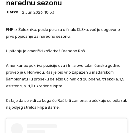
narednu sezonu
Darko
2 Jun 2026. 18:33
FMP iz Železnika, posle poraza u finalu KLS-a, već je dogovorio
prvo pojačanje za narednu sezonu.
U pitanju je američki košarkaš Brendon Raš.
Amerikanac pokriva pozicije dva i tri, a ovu takmičarsku godinu
proveo je u Honvedu. Raš je bio vrlo zapažen u mađarskom
šampionatu i u proseku beležio učinak od 20 poena, tri skoka, 1,5
asistencija i 1,3 ukradene lopte.
Ostaje da se vidi za koga će Raš biti zamena, a očekuje se odlazak
najboljeg strelca Filipa Barne.