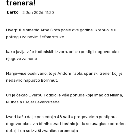
trenera!
Darko
2 Jun 2026. 11:20
Liverpul je smenio Arne Slota posle dve godine i krenuo je u
potragu za novim šefom struke.
kako javlja više fudbalskih izvora, oni su postigli dogovor oko
njegove zamene.
Manje-više očekivano, to je Andoni Iraola, španski trener koji je
nedavno napustio Bornmut.
On je čekao Liverpul i odbio je više ponuda koje imao od Milana,
Njukasla i Bajer Leverkuzena.
Izvori kažu da je poslednjih 48 sati u pregovorima postignut
dogovor oko svih bitnih stvari i ostalo je da se usaglase određeni
detalji i da se izvrši zvanična promocija.