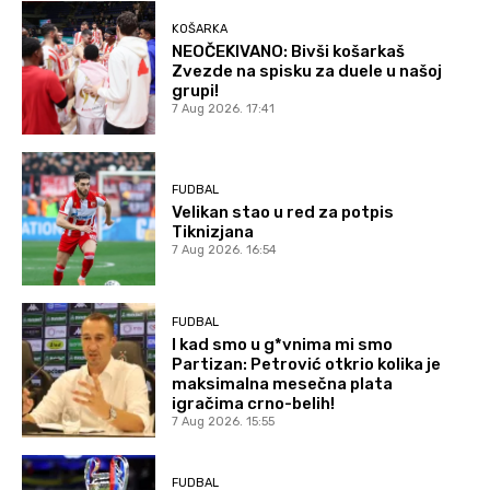
KOŠARKA
NEOČEKIVANO: Bivši košarkaš
Zvezde na spisku za duele u našoj
grupi!
7 Aug 2026. 17:41
FUDBAL
Velikan stao u red za potpis
Tiknizjana
7 Aug 2026. 16:54
FUDBAL
I kad smo u g*vnima mi smo
Partizan: Petrović otkrio kolika je
maksimalna mesečna plata
igračima crno-belih!
7 Aug 2026. 15:55
FUDBAL