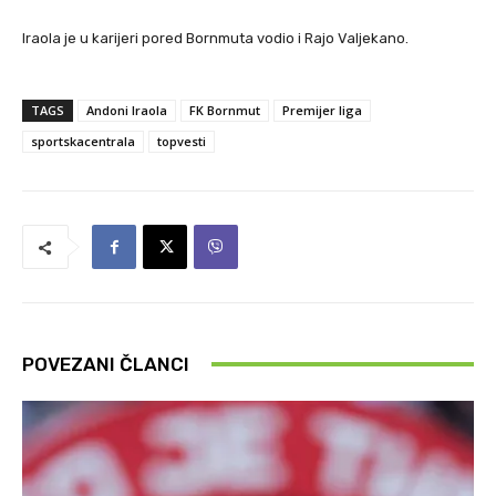
Iraola je u karijeri pored Bornmuta vodio i Rajo Valjekano.
TAGS
Andoni Iraola
FK Bornmut
Premijer liga
sportskacentrala
topvesti
POVEZANI ČLANCI