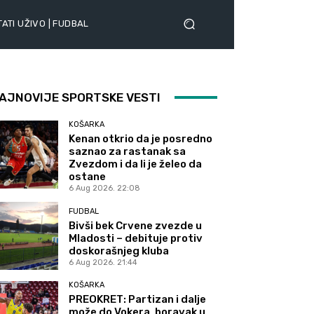
ATI UŽIVO | FUDBAL
AJNOVIJE SPORTSKE VESTI
KOŠARKA
Kenan otkrio da je posredno
saznao za rastanak sa
Zvezdom i da li je želeo da
ostane
6 Aug 2026. 22:08
FUDBAL
Bivši bek Crvene zvezde u
Mladosti – debituje protiv
doskorašnjeg kluba
6 Aug 2026. 21:44
KOŠARKA
PREOKRET: Partizan i dalje
može do Vokera, boravak u