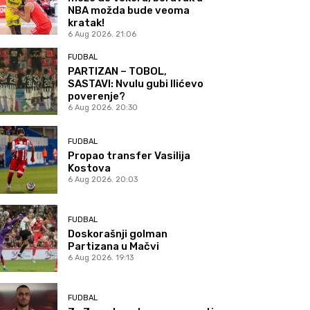
NBA možda bude veoma
kratak!
6 Aug 2026. 21:06
FUDBAL
PARTIZAN – TOBOL,
SASTAVI: Nvulu gubi Ilićevo
poverenje?
6 Aug 2026. 20:30
FUDBAL
Propao transfer Vasilija
Kostova
6 Aug 2026. 20:03
FUDBAL
Doskorašnji golman
Partizana u Mačvi
6 Aug 2026. 19:13
FUDBAL