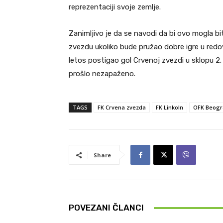
reprezentaciji svoje zemlje.
Zanimljivo je da se navodi da bi ovo mogla b
zvezdu ukoliko bude pružao dobre igre u redo
letos postigao gol Crvenoj zvezdi u sklopu 2. 
prošlo nezapaženo.
TAGS
FK Crvena zvezda
FK Linkoln
OFK Beogr
Share
POVEZANI ČLANCI