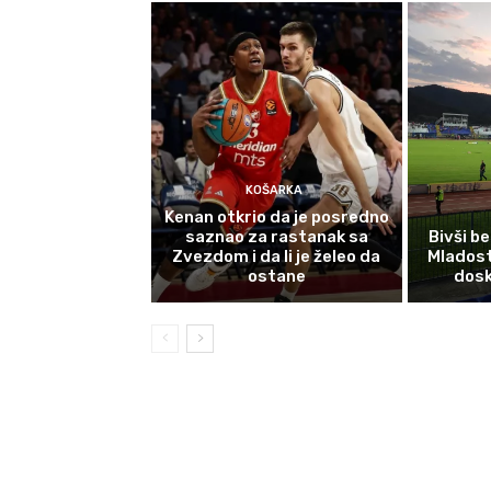
KOŠARKA
Kenan otkrio da je posredno
saznao za rastanak sa
Bivši b
Zvezdom i da li je želeo da
Mladost
ostane
dosk