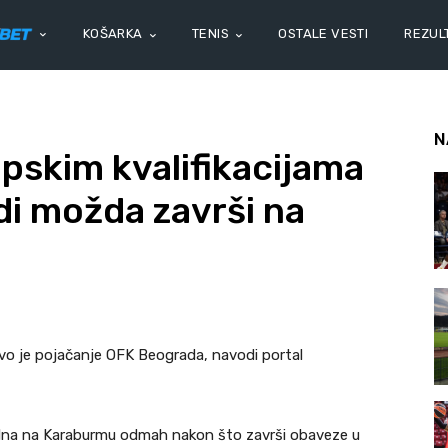
KOŠARKA
TENIS
OSTALE VESTI
REZULT
N
ropskim kvalifikacijama
di možda završi na
ovo je pojačanje OFK Beograda, navodi portal
inkolna na Karaburmu odmah nakon što završi obaveze u