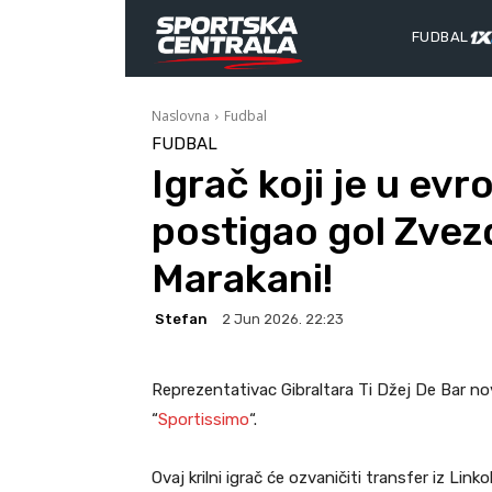
FUDBAL
Naslovna
Fudbal
FUDBAL
Igrač koji je u ev
postigao gol Zvez
Marakani!
Stefan
2 Jun 2026. 22:23
Reprezentativac Gibraltara Ti Džej De Bar n
“
Sportissimo
“.
Ovaj krilni igrač će ozvaničiti transfer iz L