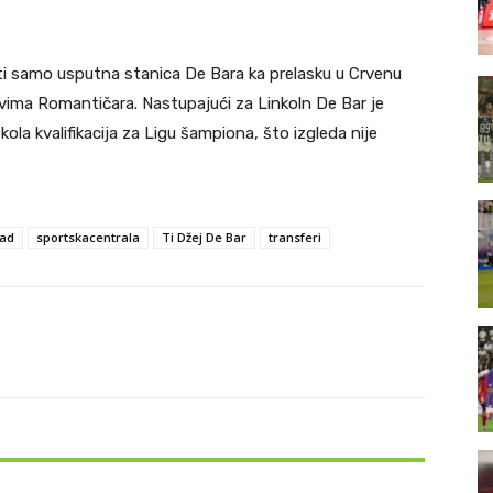
iti samo usputna stanica De Bara ka prelasku u Crvenu
vima Romantičara. Nastupajući za Linkoln De Bar je
kola kvalifikacija za Ligu šampiona, što izgleda nije
ad
sportskacentrala
Ti Džej De Bar
transferi