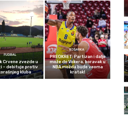
KOŠARKA
FUDBAL
PREOKRET: Partizan i dalje
ek Crvene zvezde u
može do Vokera, boravak u
i – debituje protiv
NBA možda bude veoma
orašnjeg kluba
kratak!