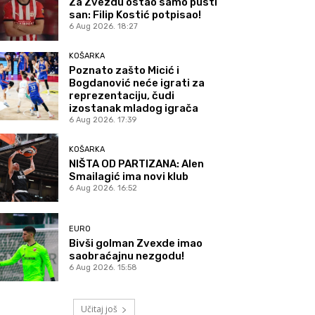
Za Zvezdu ostao samo pusti
san: Filip Kostić potpisao!
6 Aug 2026. 18:27
KOŠARKA
Poznato zašto Micić i
Bogdanović neće igrati za
reprezentaciju, čudi
izostanak mladog igrača
6 Aug 2026. 17:39
KOŠARKA
NIŠTA OD PARTIZANA: Alen
Smailagić ima novi klub
6 Aug 2026. 16:52
EURO
Bivši golman Zvexde imao
saobraćajnu nezgodu!
6 Aug 2026. 15:58
Učitaj još