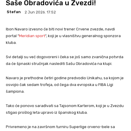
Saše Obradovića u Zvezdi!
Stefan
2 Jun 2026. 17:52
Ibon Navaro izvesno će biti novi trener Crvene zvezde, navdi
portal “
Meridian sport
“, koji je u vlasništvu generalnog sponzora
kluba.
Svi detalji su već dogovoreni i čeka se još samo zvanična potvrda
da će špnaski stručnjak naslediti Sašu Obradovića na klupi.
Navaro je prethodne četiri godine predvodio Unikahu, sa kojom je
osvojio čak sedam trofeja, od čega dva evropska u FIBA Ligi
šampiona.
Tako će ponovo sarađivati sa Tajsonom Karterom, koji je u Zvezdu
stigao prošlog leta upravo iz španskog kluba.
Privremeno je na završnom turniru Superlige crveno-bele sa