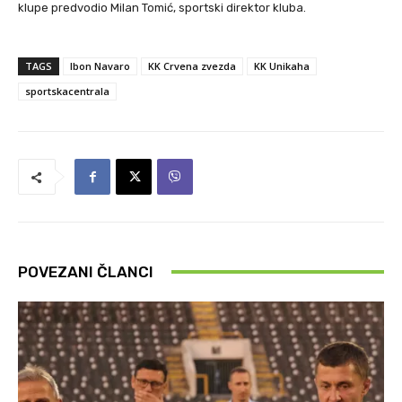
klupe predvodio Milan Tomić, sportski direktor kluba.
TAGS
Ibon Navaro
KK Crvena zvezda
KK Unikaha
sportskacentrala
POVEZANI ČLANCI