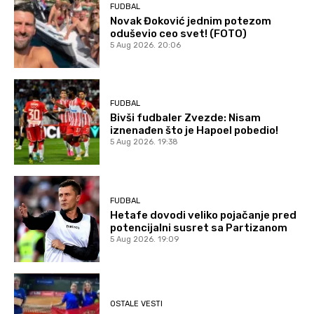
FUDBAL
Novak Đoković jednim potezom
oduševio ceo svet! (FOTO)
5 Aug 2026. 20:06
FUDBAL
Bivši fudbaler Zvezde: Nisam
iznenađen što je Hapoel pobedio!
5 Aug 2026. 19:38
FUDBAL
Hetafe dovodi veliko pojačanje pred
potencijalni susret sa Partizanom
5 Aug 2026. 19:09
OSTALE VESTI