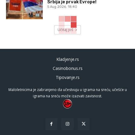
Srbija je prvak Evrope!
5 Aug 2026. 18:40
Učitaj još
Kladjenje.rs
Casinobonus.rs
Tipovanje.rs
Maloletnicima je zabranjeno da učestvuju u igrama na sreću, učešće u
igrama na sreću može izazvati zavisnost.