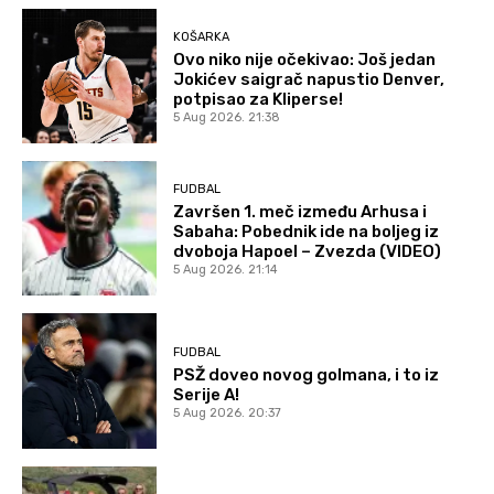
KOŠARKA
Ovo niko nije očekivao: Još jedan
Jokićev saigrač napustio Denver,
potpisao za Kliperse!
5 Aug 2026. 21:38
FUDBAL
Završen 1. meč između Arhusa i
Sabaha: Pobednik ide na boljeg iz
dvoboja Hapoel – Zvezda (VIDEO)
5 Aug 2026. 21:14
FUDBAL
PSŽ doveo novog golmana, i to iz
Serije A!
5 Aug 2026. 20:37