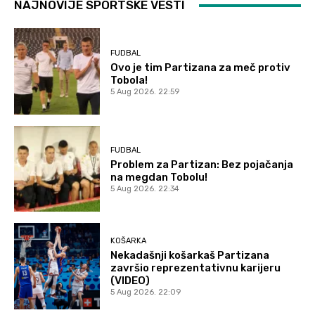
NAJNOVIJE SPORTSKE VESTI
FUDBAL
Ovo je tim Partizana za meč protiv
Tobola!
5 Aug 2026. 22:59
FUDBAL
Problem za Partizan: Bez pojačanja
na megdan Tobolu!
5 Aug 2026. 22:34
KOŠARKA
Nekadašnji košarkaš Partizana
završio reprezentativnu karijeru
(VIDEO)
5 Aug 2026. 22:09