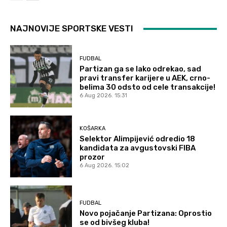
NAJNOVIJE SPORTSKE VESTI
FUDBAL
Partizan ga se lako odrekao, sad
pravi transfer karijere u AEK, crno-
belima 30 odsto od cele transakcije!
6 Aug 2026. 15:31
KOŠARKA
Selektor Alimpijević odredio 18
kandidata za avgustovski FIBA
prozor
6 Aug 2026. 15:02
FUDBAL
Novo pojačanje Partizana: Oprostio
se od bivšeg kluba!