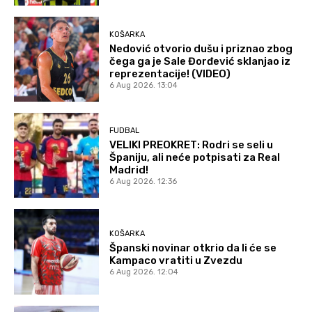
KOŠARKA
Nedović otvorio dušu i priznao zbog
čega ga je Sale Đorđević sklanjao iz
reprezentacije! (VIDEO)
6 Aug 2026. 13:04
FUDBAL
VELIKI PREOKRET: Rodri se seli u
Španiju, ali neće potpisati za Real
Madrid!
6 Aug 2026. 12:36
KOŠARKA
Španski novinar otkrio da li će se
Kampaco vratiti u Zvezdu
6 Aug 2026. 12:04