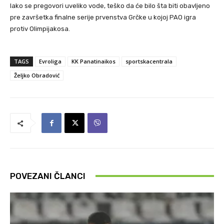
Iako se pregovori uveliko vode, teško da će bilo šta biti obavljeno
pre završetka finalne serije prvenstva Grčke u kojoj PAO igra
protiv Olimpijakosa.
TAGS
Evroliga
KK Panatinaikos
sportskacentrala
Željko Obradović
POVEZANI ČLANCI