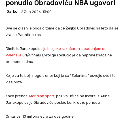
ponudio Obradoviću NBA ugovor!
Darko
2 Jun 2026. 13:00
Sve se glasnije priča o tome da će Željko Obradović na leto da se
vrati u Panatinaikos.
Dimitris Janakopulos
je bio jako razočaran ispadanjem od
Valensije
u 1/4 finalu Evrolige i odlučio je da napravi značajne
promene u timu.
Ko je za to bolji nego trener koji je sa “Zelenima” osvojio sve i to
više puta.
Kako prenosi
Meridian sport
, pozivajući se na izvore iz Atine,
Janakopulos je Obradoviću posleo konkretnu ponudu.
On iznosi 10 miliona evra za dve godine.