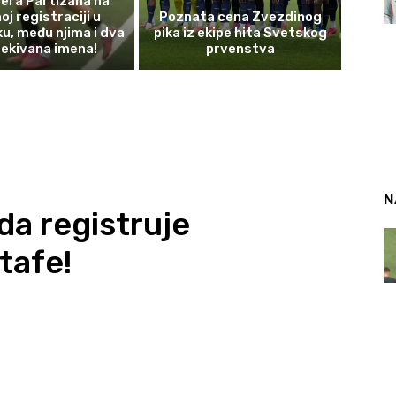
era Partizana na
oj registraciji u
Poznata cena Zvezdinog
ku, među njima i dva
pika iz ekipe hita Svetskog
ekivana imena!
prvenstva