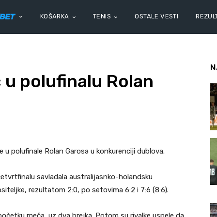
KOŠARKA
TENIS
OSTALE VESTI
REZULT
N
 u polufinalu Rolan
e u polufinale Rolan Garosa u konkurenciji dublova.
vrtfinalu savladala australijasnko-holandsku
teljke, rezultatom 2:0, po setovima 6:2 i 7:6 (8:6).
očetku meča, uz dva brejka. Potom su rivalke uspele da