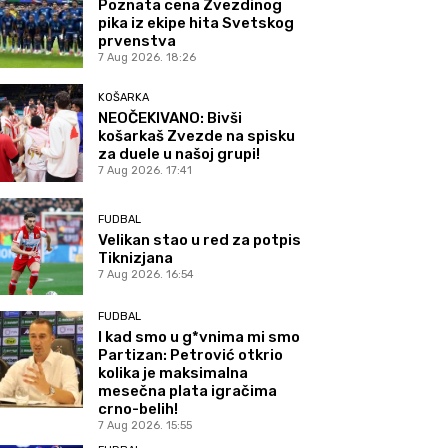
Poznata cena Zvezdinog
pika iz ekipe hita Svetskog
prvenstva
7 Aug 2026. 18:26
KOŠARKA
NEOČEKIVANO: Bivši
košarkaš Zvezde na spisku
za duele u našoj grupi!
7 Aug 2026. 17:41
FUDBAL
Velikan stao u red za potpis
Tiknizjana
7 Aug 2026. 16:54
FUDBAL
I kad smo u g*vnima mi smo
Partizan: Petrović otkrio
kolika je maksimalna
mesečna plata igračima
crno-belih!
7 Aug 2026. 15:55