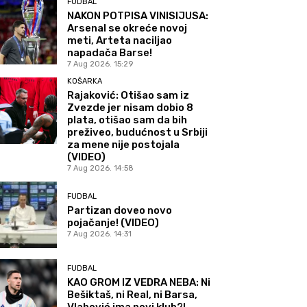
FUDBAL
NAKON POTPISA VINISIJUSA:
Arsenal se okreće novoj
meti, Arteta naciljao
napadača Barse!
7 Aug 2026. 15:29
KOŠARKA
Rajaković: Otišao sam iz
Zvezde jer nisam dobio 8
plata, otišao sam da bih
preživeo, budućnost u Srbiji
za mene nije postojala
(VIDEO)
7 Aug 2026. 14:58
FUDBAL
Partizan doveo novo
pojačanje! (VIDEO)
7 Aug 2026. 14:31
FUDBAL
KAO GROM IZ VEDRA NEBA: Ni
Bešiktaš, ni Real, ni Barsa,
Vlahović ima novi klub?!