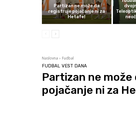
fudbal
Partizan ne može da
dvojn
registruje pojačanje ni za
Teleopti
Hetafe!
neoč