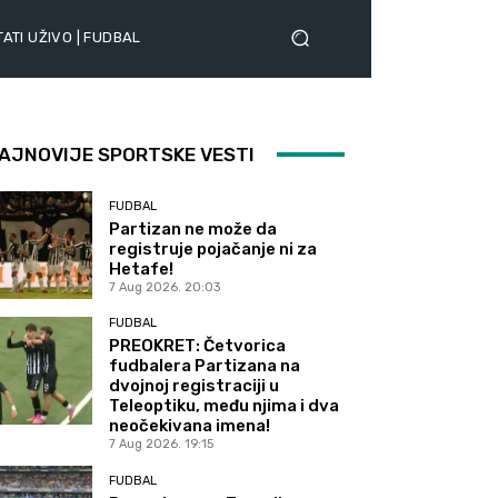
ATI UŽIVO | FUDBAL
AJNOVIJE SPORTSKE VESTI
FUDBAL
Partizan ne može da
registruje pojačanje ni za
Hetafe!
7 Aug 2026. 20:03
FUDBAL
PREOKRET: Četvorica
fudbalera Partizana na
dvojnoj registraciji u
Teleoptiku, među njima i dva
neočekivana imena!
7 Aug 2026. 19:15
FUDBAL