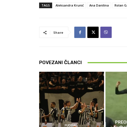
TAGS
Aleksandra Krunić
Ana Danilina
Rolan G
Share
POVEZANI ČLANCI
PREO
FUDBAL