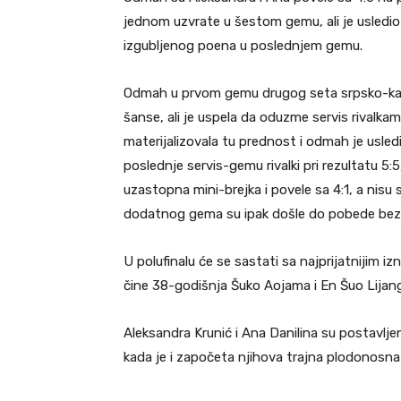
jednom uzvrate u šestom gemu, ali je usledio 
izgubljenog poena u poslednjem gemu.
Odmah u prvom gemu drugog seta srpsko-kazah
šanse, ali je uspela da oduzme servis rivalka
materijalizovala tu prednost i odmah je usledil
poslednje servis-gemu rivalki pri rezultatu 5:5
uzastopna mini-brejka i povele sa 4:1, a nisu 
dodatnog gema su ipak došle do pobede bez 
U polufinalu će se sastati sa najprijatnijim 
čine 38-godišnja Šuko Aojama i En Šuo Lijang, 
Aleksandra Krunić i Ana Danilina su postavljen
kada je i započeta njihova trajna plodonosna