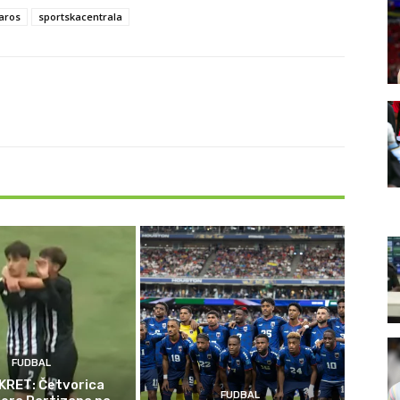
aros
sportskacentrala
FUDBAL
KRET: Četvorica
FUDBAL