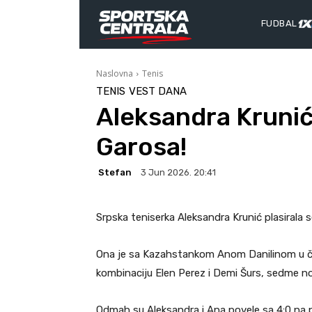
FUDBAL
Naslovna
Tenis
TENIS
VEST DANA
Aleksandra Krunić
Garosa!
Stefan
3 Jun 2026. 20:41
Srpska teniserka Aleksandra Krunić plasirala s
Ona je sa Kazahstankom Anom Danilinom u čet
kombinaciju Elen Perez i Demi Šurs, sedme nosi
Odmah su Aleksandra i Ana povele sa 4:0 na p