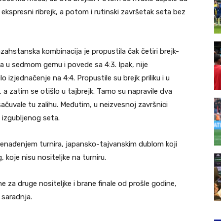
ekspresni ribrejk, a potom i rutinski završetak seta bez
stanska kombinacija je propustila čak četiri brejk-
ma u sedmom gemu i povede sa 4:3. Ipak, nije
o izjednačenje na 4:4. Propustile su brejk priliku i u
, a zatim se otišlo u tajbrejk. Tamo su napravile dva
sačuvale tu zalihu. Međutim, u neizvesnoj završnici
izgubljenog seta.
iznenađenjem turnira, japansko-tajvanskim dublom koji
koje nisu nositeljke na turniru.
e za druge nositeljke i brane finale od prošle godine,
 saradnja.