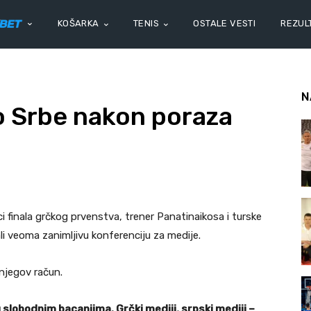
KOŠARKA
TENIS
OSTALE VESTI
REZULT
N
o Srbe nakon poraza
 finala grčkog prvenstva, trener Panatinaikosa i turske
li veoma zanimljivu konferenciju za medije.
njegov račun.
 slobodnim bacanjima. Grčki mediji, srpski mediji –