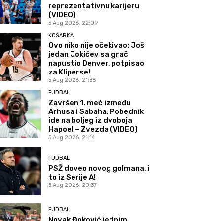
reprezentativnu karijeru
(VIDEO)
5 Aug 2026. 22:09
KOŠARKA
Ovo niko nije očekivao: Još
jedan Jokićev saigrač
napustio Denver, potpisao
za Kliperse!
5 Aug 2026. 21:38
FUDBAL
Završen 1. meč između
Arhusa i Sabaha: Pobednik
ide na boljeg iz dvoboja
Hapoel – Zvezda (VIDEO)
5 Aug 2026. 21:14
FUDBAL
PSŽ doveo novog golmana, i
to iz Serije A!
5 Aug 2026. 20:37
FUDBAL
Novak Đoković jednim