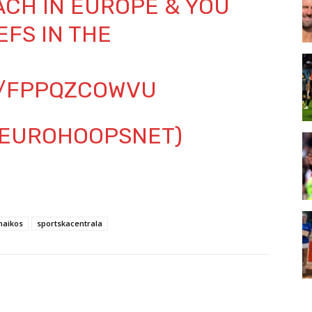
ACH IN EUROPE & YOU
EFS IN THE
M/FPPQZCOWVU
@EUROHOOPSNET)
naikos
sportskacentrala