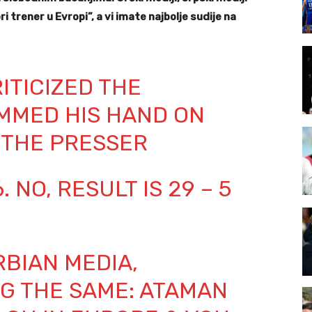
i trener u Evropi”, a vi imate najbolje sudije na
ITICIZED THE
AMMED HIS HAND ON
T THE PRESSER
. NO, RESULT IS 29 – 5
RBIAN MEDIA,
G THE SAME: ATAMAN