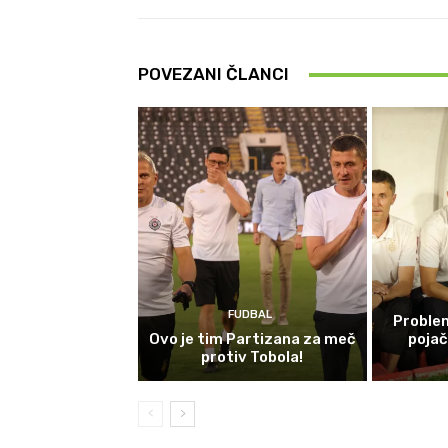
POVEZANI ČLANCI
FUDBAL
Problem
Ovo je tim Partizana za meč
poja
protiv Tobola!