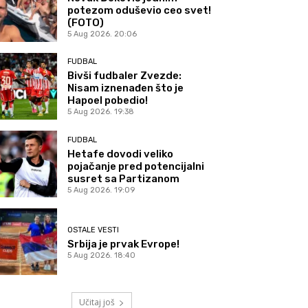
potezom oduševio ceo svet!
(FOTO)
5 Aug 2026. 20:06
FUDBAL
Bivši fudbaler Zvezde:
Nisam iznenađen što je
Hapoel pobedio!
5 Aug 2026. 19:38
FUDBAL
Hetafe dovodi veliko
pojačanje pred potencijalni
susret sa Partizanom
5 Aug 2026. 19:09
OSTALE VESTI
Srbija je prvak Evrope!
5 Aug 2026. 18:40
Učitaj još