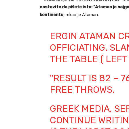
nastavite da pišete isto: “Ataman je najgor
kontinentu
, rekao je Ataman.
ERGIN ATAMAN CR
OFFICIATING. SL
THE TABLE ( LEF
"RESULT IS 82 – 76
FREE THROWS.
GREEK MEDIA, SE
CONTINUE WRITIN