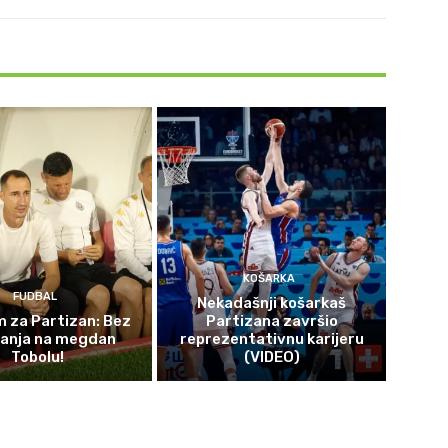
KOŠARKA
FUDBAL
Nekadašnji košarkaš
 za Partizan: Bez
Partizana završio
čanja na megdan
reprezentativnu karijeru
Tobolu!
(VIDEO)