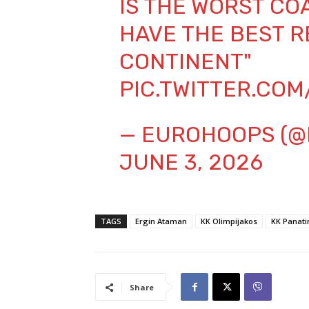
IS THE WORST CO
HAVE THE BEST R
CONTINENT"
PIC.TWITTER.CO
— EUROHOOPS (
JUNE 3, 2026
TAGS
Ergin Ataman
KK Olimpijakos
KK Panati
Share