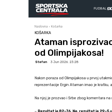
FUDBAL
Naslovna
Košarka
KOŠARKA
Ataman isproziva
od Olimpijakosa!
Stefan
3 Jun 2026. 23:28
Nakon poraza od Olimpijakosa u prvoj utakmici
reprezentacije Ergin Ataman imao je kratku, a
Na njoj je prozvao i Srbe zbog komentara na 
–
Rezultat je 82–76. Ne, rezultat je 29–5 u