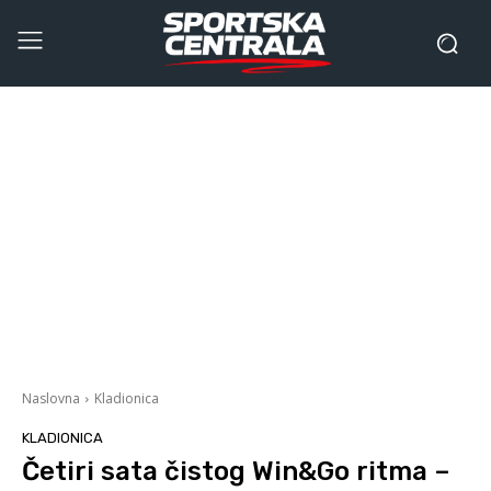
Naslovna
Kladionica
KLADIONICA
Četiri sata čistog Win&Go ritma –