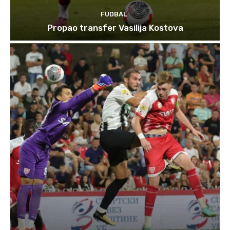
FUDBAL
Propao transfer Vasilija Kostova