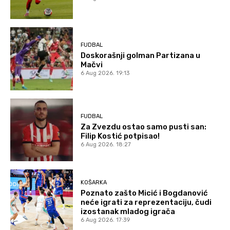
FUDBAL
Doskorašnji golman Partizana u
Mačvi
6 Aug 2026. 19:13
FUDBAL
Za Zvezdu ostao samo pusti san:
Filip Kostić potpisao!
6 Aug 2026. 18:27
KOŠARKA
Poznato zašto Micić i Bogdanović
neće igrati za reprezentaciju, čudi
izostanak mladog igrača
6 Aug 2026. 17:39