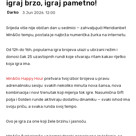
igraj brzo, igraj pametno!
Darko
3 Jun 2026. 12:00
Srijeda više nije običan dan u sedmici — zahvaljujući Meridianbet
Win&Go tempu, postala je najbrža numerička žurka na internetu.
Od 12h do 16h, popularna igra brojeva ulazi u ubrzani režim i
donosi čak 25 uzastopnih rundi koje stvaraju ritam kakav rijetko
koja igra ima.
Win&Go Happy Hour
pretvara tvoj izbor brojeva u pravu
adrenalinsku sesiju: svakih nekoliko minuta nova šansa, nova
kombinacija i novi trenutak koji mijenja tok igre. Nasumična Gift
polja i Golden runde aktiviraju dodatnu dinamiku — svaki ishod ima
svoju priču, a svaka runda svoj tempo.
Ovo je igra za one koji žele brzinu i jasnoću.