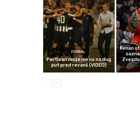
Kenan ot
FUDBAL
sazna
Partizan može mirno na dug
Zvezdom 
put pred revanš (VIDEO)