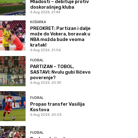
Mladosti – debituje protiv
doskorašnjeg kluba
6 Aug 2026. 21:44
KOŠARKA
PREOKRET: Partizan i dalje
može do Vokera, boravak u
NBA možda bude veoma
kratak!
6 Aug 2026. 21:06
FUDBAL
PARTIZAN – TOBOL,
SASTAVI: Nvulu gubi Ilićevo
poverenje?
6 Aug 2026. 20:30
FUDBAL
Propao transfer Vasilija
Kostova
6 Aug 2026. 20:03
FUDBAL