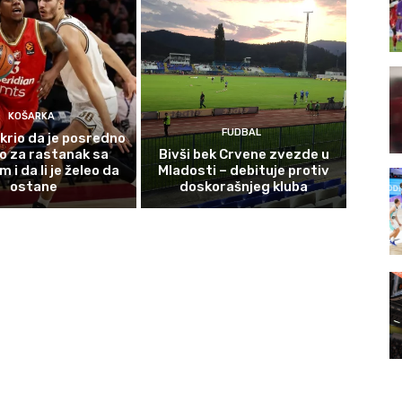
KOŠARKA
FUDBAL
krio da je posredno
o za rastanak sa
Bivši bek Crvene zvezde u
i da li je želeo da
Mladosti – debituje protiv
ostane
doskorašnjeg kluba