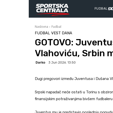
FUDBAL
Naslovna
Fudbal
FUDBAL
VEST DANA
GOTOVO: Juventus
Vlahoviću, Srbin m
Darko
3 Jun 2026. 13:50
Dugi pregovori između Juventusa i Dušana Vl
Srpski napadač neće ostati u Torinu s obzirom
finansijskim potraživanjima bivšem fudbaleru 
Juventus mu je predstavio poslednju ponudu p