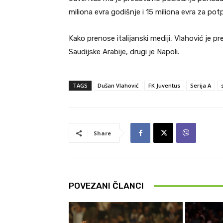
miliona evra godišnje i 15 miliona evra za pot
Kako prenose italijanski mediji, Vlahović je 
Saudijske Arabije, drugi je Napoli.
TAGS
Dušan Vlahović
FK Juventus
Serija A
Share
POVEZANI ČLANCI