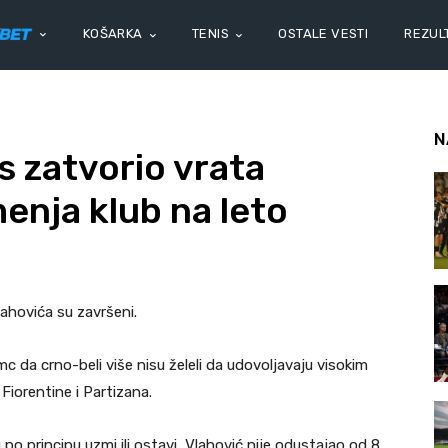
KOŠARKA
TENIS
OSTALE VESTI
REZULT
N
 zatvorio vrata
enja klub na leto
ahovića su završeni.
c da crno-beli više nisu želeli da udovoljavaju visokim
Fiorentine i Partizana.
o principu uzmi ili ostavi, Vlahović nije odustajao od 8