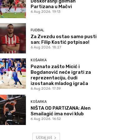
Doskorašnji golman
Partizana u Mačvi
6 Aug 2026. 19:13
FUDBAL
Za Zvezdu ostao samo pusti
san: Filip Kostić potpisao!
6 Aug 2026. 18:27
KOŠARKA
Poznato zašto Micić i
Bogdanović neće igrati za
reprezentaciju, čudi
izostanak mladog igrača
6 Aug 2026. 17:39
KOŠARKA
NIŠTA OD PARTIZANA: Alen
Smailagić ima novi klub
6 Aug 2026. 16:52
Učitaj još