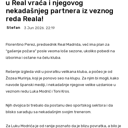
u Real vraća i njegovog
nekadašnjeg partnera iz veznog
reda Reala!
Stefan
3 Jun 2026. 22:19
Florentino Perez, predsednik Real Madrida, već ima plan za
“gašenje požara” posle veoma loše sezone, ukoliko pobedi na
izborima i ostane na čelu kluba.
Rešenje izgleda vidi u povratku velikana kluba, a počeo je od
Žozea Murinja, koji je ponovo seo na klupu. Za njim bi mogli, kako
navode španski mediji, i nekadašnje njegove velike uzdanice u
veznom redu Luka Modrić i Toni Kros.
Njih dvojica bi trebalo da postanu deo sportskog sektora i da
blisko sarađuju sa nekadašnjim svojim trenerom.
Za Luku Modrića je od ranije poznato da je blizu povratka, a bilo je