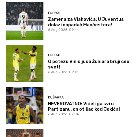
FUDBAL
Zamena za Vlahovića: U Juventus
dolazi napadač Mančestera!
6 Aug 2026. 09:44
FUDBAL
O potezu Vinisijusa Žuniora bruji ceo
svet!
6 Aug 2026. 09:12
KOŠARKA
NEVEROVATNO: Videli ga svi u
Partizanu, on otišao kod Jokića!
6 Aug 2026. 07:04