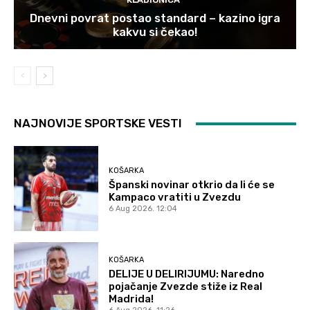
Dnevni povrat postao standard – kazino igra
kakvu si čekao!
NAJNOVIJE SPORTSKE VESTI
KOŠARKA
Španski novinar otkrio da li će se
Kampaco vratiti u Zvezdu
6 Aug 2026. 12:04
KOŠARKA
DELIJE U DELIRIJUMU: Naredno
pojačanje Zvezde stiže iz Real
Madrida!