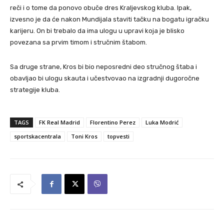
reči i o tome da ponovo obuče dres Kraljevskog kluba. Ipak,
izvesno je da će nakon Mundijala staviti tačku na bogatu igračku
karijeru. On bi trebalo da ima ulogu u upravi koja je blisko
povezana sa prvim timom i stručnim štabom.
Sa druge strane, Kros bi bio neposredni deo stručnog štaba i
obavljao bi ulogu skauta i učestvovao na izgradnji dugoročne
strategije kluba.
TAGS
FK Real Madrid
Florentino Perez
Luka Modrić
sportskacentrala
Toni Kros
topvesti