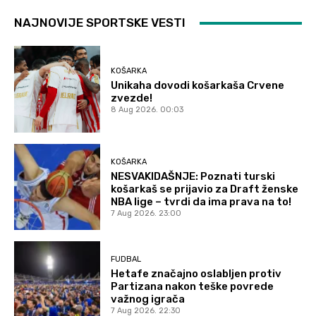
NAJNOVIJE SPORTSKE VESTI
KOŠARKA
Unikaha dovodi košarkaša Crvene
zvezde!
8 Aug 2026. 00:03
KOŠARKA
NESVAKIDAŠNJE: Poznati turski
košarkaš se prijavio za Draft ženske
NBA lige – tvrdi da ima prava na to!
7 Aug 2026. 23:00
FUDBAL
Hetafe značajno oslabljen protiv
Partizana nakon teške povrede
važnog igrača
7 Aug 2026. 22:30