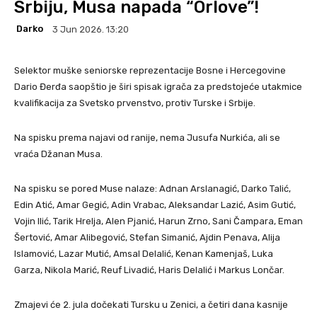
Srbiju, Musa napada “Orlove”!
Darko
3 Jun 2026. 13:20
Selektor muške seniorske reprezentacije Bosne i Hercegovine
Dario Đerđa saopštio je širi spisak igrača za predstojeće utakmice
kvalifikacija za Svetsko prvenstvo, protiv Turske i Srbije.
Na spisku prema najavi od ranije, nema Jusufa Nurkića, ali se
vraća Džanan Musa.
Na spisku se pored Muse nalaze: Adnan Arslanagić, Darko Talić,
Edin Atić, Amar Gegić, Adin Vrabac, Aleksandar Lazić, Asim Gutić,
Vojin Ilić, Tarik Hrelja, Alen Pjanić, Harun Zrno, Sani Čampara, Eman
Šertović, Amar Alibegović, Stefan Simanić, Ajdin Penava, Alija
Islamović, Lazar Mutić, Amsal Delalić, Kenan Kamenjaš, Luka
Garza, Nikola Marić, Reuf Livadić, Haris Delalić i Markus Lončar.
Zmajevi će 2. jula dočekati Tursku u Zenici, a četiri dana kasnije