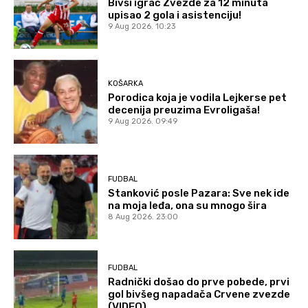
Bivši igrač Zvezde za 12 minuta
upisao 2 gola i asistenciju!
9 Aug 2026. 10:23
KOŠARKA
Porodica koja je vodila Lejkerse pet
decenija preuzima Evroligaša!
9 Aug 2026. 09:49
FUDBAL
Stanković posle Pazara: Sve nek ide
na moja leđa, ona su mnogo šira
8 Aug 2026. 23:00
FUDBAL
Radnički došao do prve pobede, prvi
gol bivšeg napadača Crvene zvezde
(VIDEO)