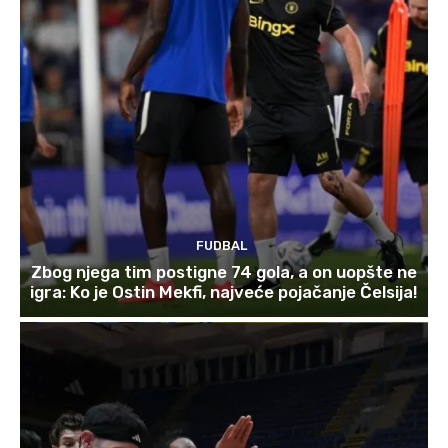
FUDBAL
Zbog njega tim postigne 74 gola, a on uopšte ne
igra: Ko je Ostin Mekfi, najveće pojačanje Čelsija!