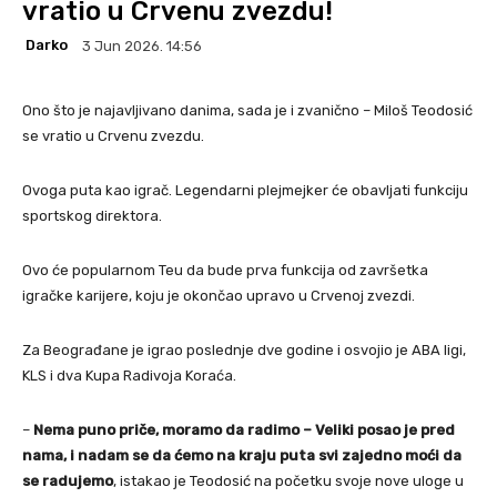
vratio u Crvenu zvezdu!
Darko
3 Jun 2026. 14:56
Ono što je najavljivano danima, sada je i zvanično – Miloš Teodosić
se vratio u Crvenu zvezdu.
Ovoga puta kao igrač. Legendarni plejmejker će obavljati funkciju
sportskog direktora.
Ovo će popularnom Teu da bude prva funkcija od završetka
igračke karijere, koju je okončao upravo u Crvenoj zvezdi.
Za Beograđane je igrao poslednje dve godine i osvojio je ABA ligi,
KLS i dva Kupa Radivoja Koraća.
–
Nema puno priče, moramo da radimo – Veliki posao je pred
nama, i nadam se da ćemo na kraju puta svi zajedno moći da
se radujemo
, istakao je Teodosić na početku svoje nove uloge u