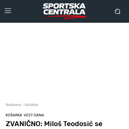
Naslovna
Košarka
KOŠARKA
VEST DANA
ZVANIČNO: Miloš Teodosić se