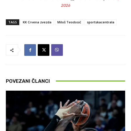
2026
TAGS
KK Crvena zvezda
Miloš Teodosić
sportskacentrala
POVEZANI ČLANCI