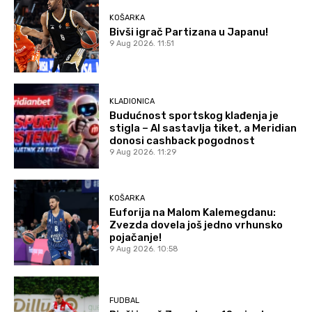
KOŠARKA
Bivši igrač Partizana u Japanu!
9 Aug 2026. 11:51
KLADIONICA
Budućnost sportskog klađenja je
stigla – AI sastavlja tiket, a Meridian
donosi cashback pogodnost
9 Aug 2026. 11:29
KOŠARKA
Euforija na Malom Kalemegdanu:
Zvezda dovela još jedno vrhunsko
pojačanje!
9 Aug 2026. 10:58
FUDBAL