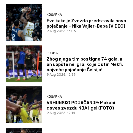
KOŠARKA
Evo kako je Zvezda predstavila novo
pojačanje – Nika Vajler-Beba (VIDEO)
9 Aug 2026. 13:06
FUDBAL
Zbog njega tim postigne 74 gola, a
on uopšte ne igra: Ko je Ostin Mekfi,
najveće pojačanje Čelsija!
9 Aug 2026. 12:39
KOŠARKA
VRHUNSKO POJAČANJE: Makabi
doveo zvezdu NBA lige! (FOTO)
9 Aug 2026. 12:14