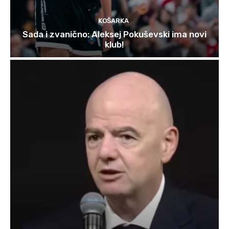
KOŠARKA
Sada i zvanično: Aleksej Pokuševski ima novi
klub!