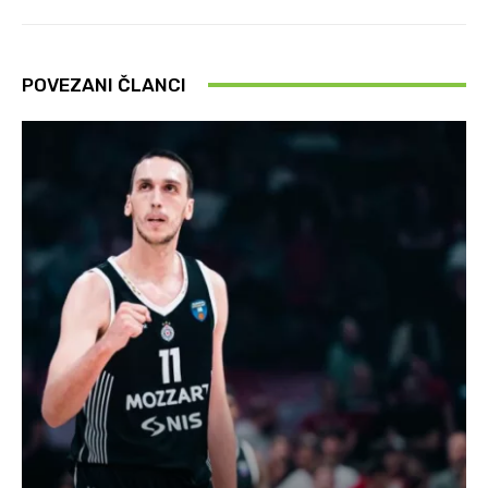
POVEZANI ČLANCI