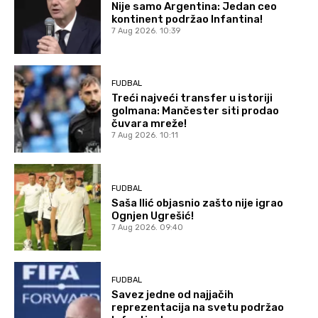
Nije samo Argentina: Jedan ceo
kontinent podržao Infantina!
7 Aug 2026. 10:39
FUDBAL
Treći najveći transfer u istoriji
golmana: Mančester siti prodao
čuvara mreže!
7 Aug 2026. 10:11
FUDBAL
Saša Ilić objasnio zašto nije igrao
Ognjen Ugrešić!
7 Aug 2026. 09:40
FUDBAL
Savez jedne od najjačih
reprezentacija na svetu podržao