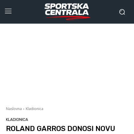
Naslovna
Kladionica
KLADIONICA
ROLAND GARROS DONOSI NOVU