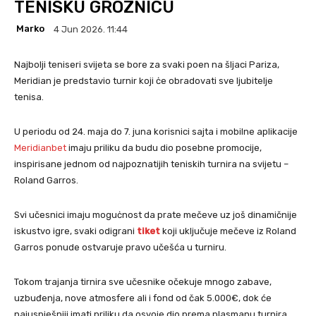
TENISKU GROZNICU
Marko
4 Jun 2026. 11:44
Najbolji teniseri svijeta se bore za svaki poen na šljaci Pariza,
Meridian je predstavio turnir koji ċe obradovati sve ljubitelje
tenisa.
U periodu od 24. maja do 7. juna korisnici sajta i mobilne aplikacije
Meridianbet
imaju priliku da budu dio posebne promocije,
inspirisane jednom od najpoznatijih teniskih turnira na svijetu –
Roland Garros.
Svi učesnici imaju moguċnost da prate mečeve uz još dinamičnije
iskustvo igre, svaki odigrani
tiket
koji uključuje mečeve iz Roland
Garros ponude ostvaruje pravo učešća u turniru.
Tokom trajanja tirnira sve učesnike očekuje mnogo zabave,
uzbuđenja, nove atmosfere ali i fond od čak 5.000€, dok će
najuspješniji imati priliku da osvoje dio prema plasmanu turnira.