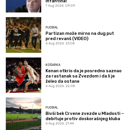
Infantina!
7 Aug 2026. 09:09
FUDBAL
Partizan može mirno na dug put
pred revanš (VIDEO)
6 Aug 2026. 23:08
KOŠARKA
Kenan otkrio da je posredno saznao
za rastanak sa Zvezdom i da li je
želeo da ostane
6 Aug 2026. 22:08
FUDBAL
Bivši bek Crvene zvezde u Mladosti –
debituje protiv doskorašnjeg kluba
6 Aug 2026. 21:44