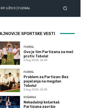
ATI UŽIVO | FUDBAL
AJNOVIJE SPORTSKE VESTI
FUDBAL
Ovo je tim Partizana za meč
protiv Tobola!
5 Aug 2026. 22:59
FUDBAL
Problem za Partizan: Bez
pojačanja na megdan
Tobolu!
5 Aug 2026. 22:34
KOŠARKA
Nekadašnji košarkaš
Partizana završio