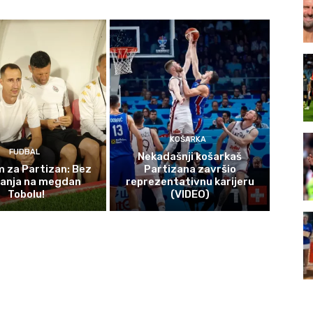
KOŠARKA
FUDBAL
Nekadašnji košarkaš
 za Partizan: Bez
Partizana završio
čanja na megdan
reprezentativnu karijeru
Tobolu!
(VIDEO)