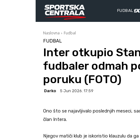
FUDBAL
Naslovna
Fudbal
FUDBAL
Inter otkupio Stan
fudbaler odmah p
poruku (FOTO)
Darko
5 Jun 2026. 17:59
Ono što se najavljivalo poslednjih meseci, sad
član Intera.
Njegov matiči klub je iskoristio klauzulu da ga