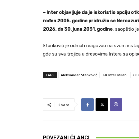
– Inter objavljuje da je iskoristio opciju o
rođen 2005. godine pridružio se Neroazurim
2026. do 30. juna 2031. godine
, saopštio je
Stanković je odmah reagovao na svom instagra
gde su sva trojica u dresovima Intera sa opis
TAGS
Aleksandar Stanković
FK Inter Milan
FK 
Share
POVEZANI ČLANCI