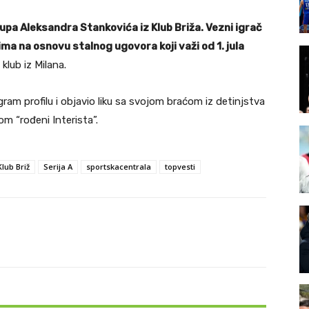
tkupa Aleksandra Stankovića iz Klub Briža. Vezni igrač
a na osnovu stalnog ugovora koji važi od 1. jula
 klub iz Milana.
m profilu i objavio liku sa svojom braćom iz detinjstva
om “rođeni Interista”.
Klub Briž
Serija A
sportskacentrala
topvesti