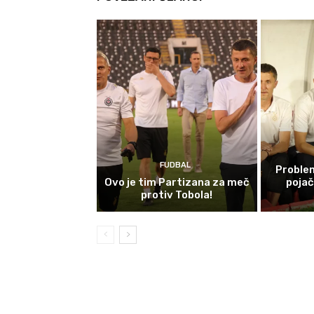
FUDBAL
Problem
Ovo je tim Partizana za meč
poja
protiv Tobola!