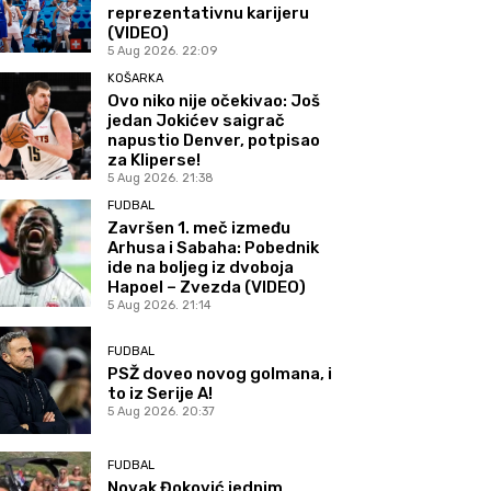
reprezentativnu karijeru
(VIDEO)
5 Aug 2026. 22:09
KOŠARKA
Ovo niko nije očekivao: Još
jedan Jokićev saigrač
napustio Denver, potpisao
za Kliperse!
5 Aug 2026. 21:38
FUDBAL
Završen 1. meč između
Arhusa i Sabaha: Pobednik
ide na boljeg iz dvoboja
Hapoel – Zvezda (VIDEO)
5 Aug 2026. 21:14
FUDBAL
PSŽ doveo novog golmana, i
to iz Serije A!
5 Aug 2026. 20:37
FUDBAL
Novak Đoković jednim