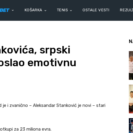
KOŠARKA
TENIS
OSTALE VESTI
REZULT
N
kovića, srpski
oslao emotivnu
 je i zvanično – Aleksandar Stanković je novi – stari
 otkupi za 23 miliona evra.