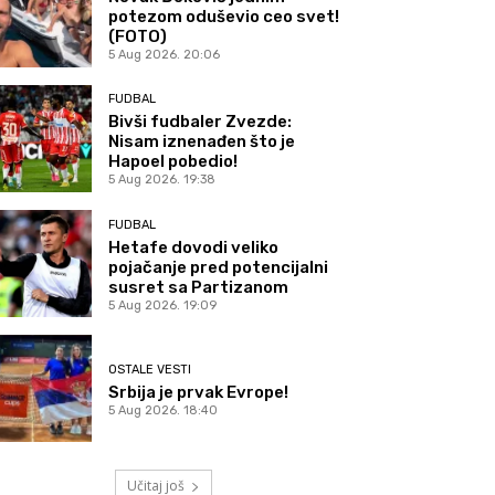
potezom oduševio ceo svet!
(FOTO)
5 Aug 2026. 20:06
FUDBAL
Bivši fudbaler Zvezde:
Nisam iznenađen što je
Hapoel pobedio!
5 Aug 2026. 19:38
FUDBAL
Hetafe dovodi veliko
pojačanje pred potencijalni
susret sa Partizanom
5 Aug 2026. 19:09
OSTALE VESTI
Srbija je prvak Evrope!
5 Aug 2026. 18:40
Učitaj još