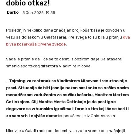
dobio otkaz!
Darko
5 Jun 2026. 19:55
Poslednjih nekoliko dana značajan broj košarkaša je dovođen u
vezu sa dolaskom u Galatasaraj. Pre svega to su bila u pitanju
dva
bivša košarkaša Crvene zvezde
.
Sada je pitanje da li će se to desiti, s obzirom da je Galatasaraj
smenio sportskog direktora Vladimira Micova.
–
Tajming za rastanak sa Vladimirom Micovom trenutno nije
pravi. Situacija će biti jasnija nakon sastanka sa našim novim
menadžerom zaduženim za mušku košarku, Macitom Mertom
Četinkajom. Cilj Macita Merta Četinkaje je da postigne
dogovore sa vrhunskim igračima i formira tim koji će se boriti
za sam vrh i najviše domete
, poručeno je iz Galatasaraja.
Micov je u Galati radio od decembra, a za to vreme od značajnijih