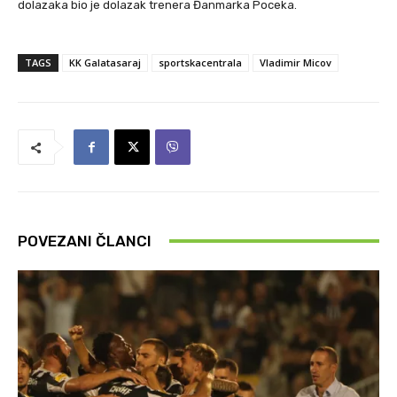
dolazaka bio je dolazak trenera Đanmarka Poceka.
TAGS
KK Galatasaraj
sportskacentrala
Vladimir Micov
POVEZANI ČLANCI