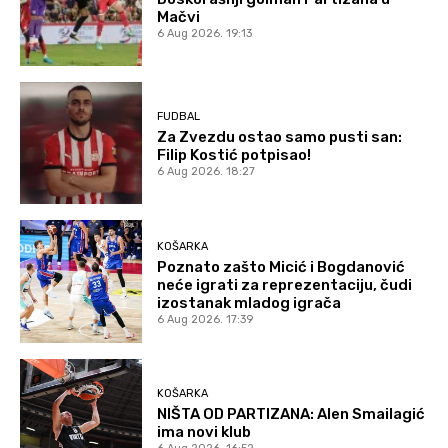
Mačvi
6 Aug 2026. 19:13
FUDBAL
Za Zvezdu ostao samo pusti san:
Filip Kostić potpisao!
6 Aug 2026. 18:27
KOŠARKA
Poznato zašto Micić i Bogdanović
neće igrati za reprezentaciju, čudi
izostanak mladog igrača
6 Aug 2026. 17:39
KOŠARKA
NIŠTA OD PARTIZANA: Alen Smailagić
ima novi klub