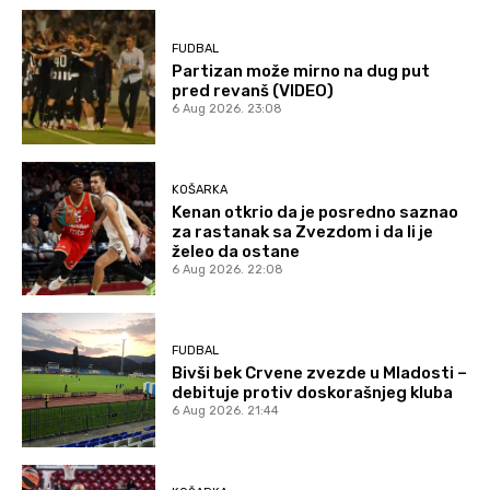
FUDBAL
Partizan može mirno na dug put
pred revanš (VIDEO)
6 Aug 2026. 23:08
KOŠARKA
Kenan otkrio da je posredno saznao
za rastanak sa Zvezdom i da li je
želeo da ostane
6 Aug 2026. 22:08
FUDBAL
Bivši bek Crvene zvezde u Mladosti –
debituje protiv doskorašnjeg kluba
6 Aug 2026. 21:44