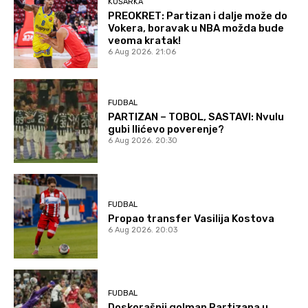
KOŠARKA
PREOKRET: Partizan i dalje može do
Vokera, boravak u NBA možda bude
veoma kratak!
6 Aug 2026. 21:06
FUDBAL
PARTIZAN – TOBOL, SASTAVI: Nvulu
gubi Ilićevo poverenje?
6 Aug 2026. 20:30
FUDBAL
Propao transfer Vasilija Kostova
6 Aug 2026. 20:03
FUDBAL
Doskorašnji golman Partizana u