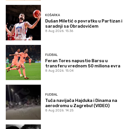
KOŠARKA
Dušan Miletić o povratku u Partizan i
saradnji sa Obradovićem
8 Aug 2026. 15:36
FUDBAL
Feran Tores napustio Barsu u
transferu vrednom 50 miliona evra
8 Aug 2026. 15:04
FUDBAL
Tuča navijača Hajduka i Dinama na
aerodromu u Zagrebu! (VIDEO)
8 Aug 2026. 14:25