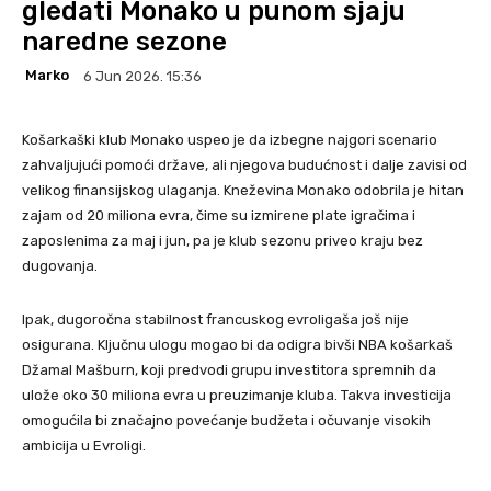
gledati Monako u punom sjaju
naredne sezone
Marko
6 Jun 2026. 15:36
Košarkaški klub Monako uspeo je da izbegne najgori scenario
zahvaljujući pomoći države, ali njegova budućnost i dalje zavisi od
velikog finansijskog ulaganja. Kneževina Monako odobrila je hitan
zajam od 20 miliona evra, čime su izmirene plate igračima i
zaposlenima za maj i jun, pa je klub sezonu priveo kraju bez
dugovanja.
Ipak, dugoročna stabilnost francuskog evroligaša još nije
osigurana. Ključnu ulogu mogao bi da odigra bivši NBA košarkaš
Džamal Mašburn, koji predvodi grupu investitora spremnih da
ulože oko 30 miliona evra u preuzimanje kluba. Takva investicija
omogućila bi značajno povećanje budžeta i očuvanje visokih
ambicija u Evroligi.