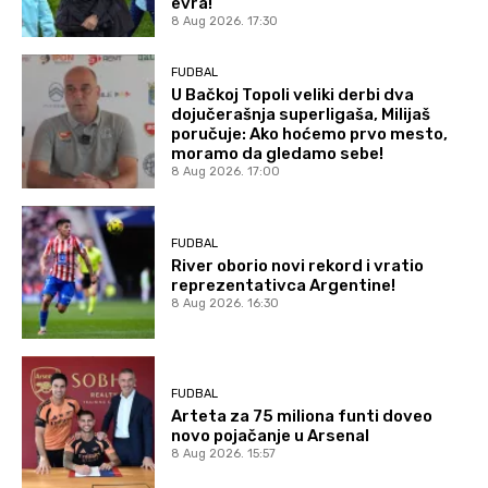
evra!
8 Aug 2026. 17:30
FUDBAL
U Bačkoj Topoli veliki derbi dva
dojučerašnja superligaša, Milijaš
poručuje: Ako hoćemo prvo mesto,
moramo da gledamo sebe!
8 Aug 2026. 17:00
FUDBAL
River oborio novi rekord i vratio
reprezentativca Argentine!
8 Aug 2026. 16:30
FUDBAL
Arteta za 75 miliona funti doveo
novo pojačanje u Arsenal
8 Aug 2026. 15:57