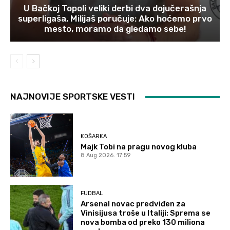
U Bačkoj Topoli veliki derbi dva dojučerašnja
superligaša, Milijaš poručuje: Ako hoćemo prvo
mesto, moramo da gledamo sebe!
NAJNOVIJE SPORTSKE VESTI
KOŠARKA
Majk Tobi na pragu novog kluba
8 Aug 2026. 17:59
FUDBAL
Arsenal novac predviđen za
Vinisijusa troše u Italiji: Sprema se
nova bomba od preko 130 miliona