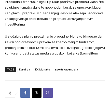
Predsednik francuske lige Filip Osur podržava promenu vlasničke
strukture i smatra da je to neophodan korak za oporavak kluba.
Kao glavnu prepreku vidi sadašnjeg vlasnika Alekseja Fedoričeva,
za kojeg veruje da bi trebalo da prepusti upravljanje novim
investitorima.
U slučaju da plan o preuzimanju propadne, Monako bi mogao da
završi pod državnom upravom sa znatno manjim budžetom,
procenjenim na oko 10 miliona evra. To bi ozbiljno ugrozilo njegovu
konkurentnost i status među evropskom košarkaškom elitom.
TAGS
Evroliga
KK Monako
sportskacentrala