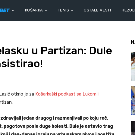
KOŠARKA
TENIS
OSTALE VESTI
REZULT
N
lasku u Partizan: Dule
sistirao!
azić otkrio je za
Košarkaški podkast sa Lukom i
rtizan.
zdravljali jedan drugog i razmenjivali po koju reč.
et, pogotovo posle duge bolesti. Dule je ostavio trag
o koji i dan-danas igraju na vrhunskom nivou i postižu