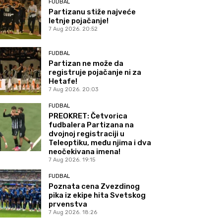
FUDBAL
Partizanu stiže najveće
letnje pojačanje!
7 Aug 2026. 20:52
FUDBAL
Partizan ne može da
registruje pojačanje ni za
Hetafe!
7 Aug 2026. 20:03
FUDBAL
PREOKRET: Četvorica
fudbalera Partizana na
dvojnoj registraciji u
Teleoptiku, među njima i dva
neočekivana imena!
7 Aug 2026. 19:15
FUDBAL
Poznata cena Zvezdinog
pika iz ekipe hita Svetskog
prvenstva
7 Aug 2026. 18:26