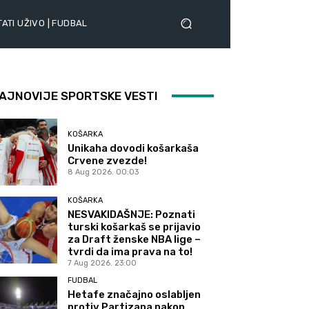
ATI UŽIVO | FUDBAL
AJNOVIJE SPORTSKE VESTI
KOŠARKA
Unikaha dovodi košarkaša
Crvene zvezde!
8 Aug 2026. 00:03
KOŠARKA
NESVAKIDAŠNJE: Poznati
turski košarkaš se prijavio
za Draft ženske NBA lige –
tvrdi da ima prava na to!
7 Aug 2026. 23:00
FUDBAL
Hetafe značajno oslabljen
protiv Partizana nakon