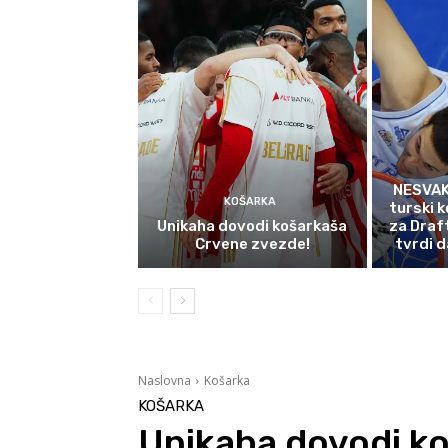
NESVAK
KOŠARKA
turski k
Unikaha dovodi košarkaša
za Draf
Crvene zvezde!
tvrdi d