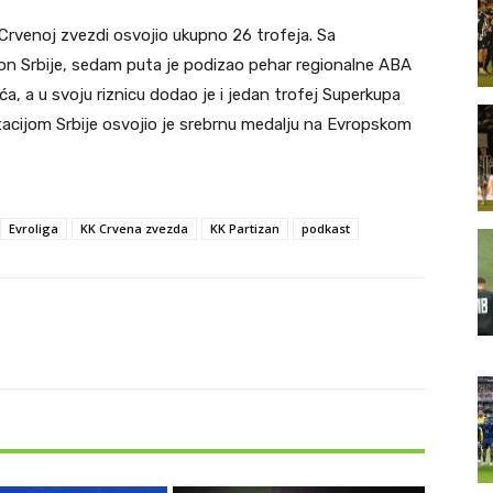
 Crvenoj zvezdi osvojio ukupno 26 trofeja. Sa
n Srbije, sedam puta je podizao pehar regionalne ABA
ća, a u svoju riznicu dodao je i jedan trofej Superkupa
tacijom Srbije osvojio je srebrnu medalju na Evropskom
Evroliga
KK Crvena zvezda
KK Partizan
podkast