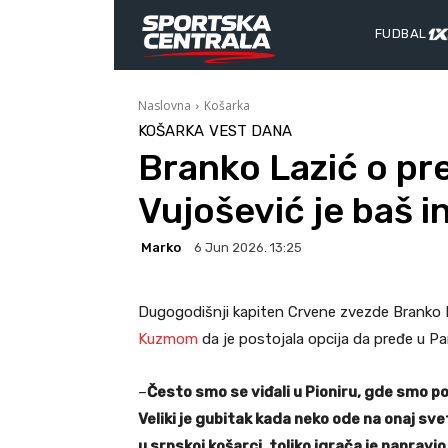
FUDBAL
Naslovna
Košarka
KOŠARKA
VEST DANA
Branko Lazić o pre
Vujošević je baš in
Marko
6 Jun 2026. 13:25
Dugogodišnji kapiten Crvene zvezde Branko L
Kuzmom
da je postojala opcija da pređe u Pa
–
Često smo se viđali u Pioniru, gde smo po
Veliki je gubitak kada neko ode na onaj sv
u srpskoj košarci, toliko igrača je napravi