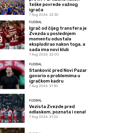
teške povrede važnog
igrača
7 Aug 2026. 22:30
FUDBAL
Igrač od čijeg transfera je
Zvezda u poslednjem
momentu odustala
eksplodirao nakon toga, a
sada ima novi klub
7 Aug 2026. 22:00
FUDBAL
Stanković pred Novi Pazar
govorio o problemima u
igračkom kadru
7 Aug 2026. 21:30
FUDBAL
Vezista Zvezde pred
odlaskom, poznata i cena!
7 Aug 2026. 21:02