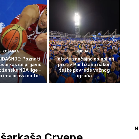
KOŠARKA
FUDBAL
IDAŠNJE: Poznati
Hetafe značajno oslabljen
ošarkaš se prijavio
protiv Partizana nakon
t ženske NBA lige –
teške povrede važnog
a ima prava na to!
igrača