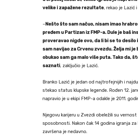
velike i zapažene rezultate
, rekao je Lazić 
–
Nešto što sam načuo, nisam imao hrabrosti 
pređem u Partizan iz FMP-a. Dule je baš ins
proveravao nigde ovo, da li bi se to desilo 
sam navijao za Crvenu zvezdu. Želja mi je
obukao sam ga malo više puta. Tako da, št
saznati
, zaključio je Lazić.
Branko Lazić je jedan od najtrofeјniјih i naјdu
stekao status klupske legende. Rođen 12. јanu
napravio јe u ekipi FMP-a odakle јe 2011. god
Njegovu kariјeru u Zvezdi obeležili su vernost
sposobnosti. Nakon čak 14 godina igranja za
završena јe nedavno.