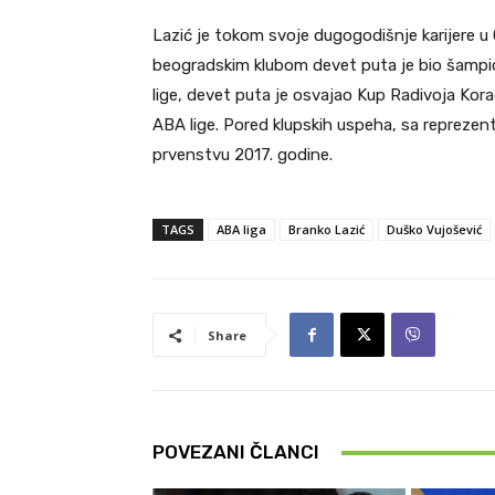
Lazić je tokom svoje dugogodišnje karijere u
beogradskim klubom devet puta je bio šampio
lige, devet puta je osvajao Kup Radivoja Kora
ABA lige. Pored klupskih uspeha, sa reprezen
prvenstvu 2017. godine.
TAGS
ABA liga
Branko Lazić
Duško Vujošević
Share
POVEZANI ČLANCI