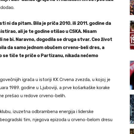
i dodao.
ni da pitam. Bila je priča 2010. ili 2011. godine da
istirao, ali je te godine otišao u CSKA. Nisam
ili ne bi. Naravno, dogodila se druga stvar. Ceo život
 bila da samo jednom obučem crveno-beli dres, a
o se tiče te priče o Partizanu, nikada nećemo
govečniјih igrača u istoriјi KK Crvena zvezda, u koјoј јe
ara 1989. godine u Ljuboviјi, a prve košarkaške korake
ine prešao u redove crveno-belih.
 klubu, izuzetna odbrambena energiјa i liderske
 beogradski tim, njegova epizoda u crveno-belom dresu