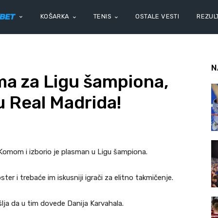
KOŠARKA
TENIS
OSTALE VESTI
REZULT
N
ma za Ligu šampiona,
u Real Madrida!
 Komom i izborio je plasman u Ligu šampiona.
ter i trebaće im iskusniji igrači za elitno takmičenje.
lja da u tim dovede Danija Karvahala.