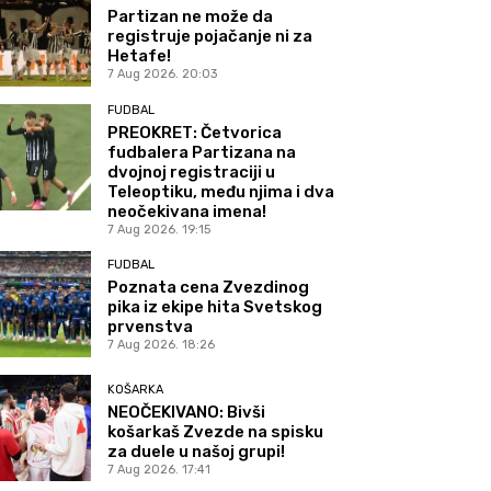
Partizan ne može da
registruje pojačanje ni za
Hetafe!
7 Aug 2026. 20:03
FUDBAL
PREOKRET: Četvorica
fudbalera Partizana na
dvojnoj registraciji u
Teleoptiku, među njima i dva
neočekivana imena!
7 Aug 2026. 19:15
FUDBAL
Poznata cena Zvezdinog
pika iz ekipe hita Svetskog
prvenstva
7 Aug 2026. 18:26
KOŠARKA
NEOČEKIVANO: Bivši
košarkaš Zvezde na spisku
za duele u našoj grupi!
7 Aug 2026. 17:41