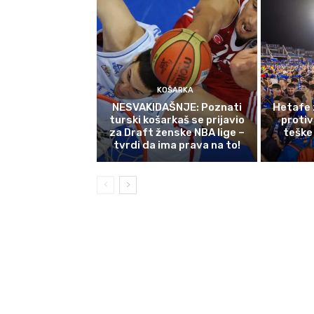
KOŠARKA
NESVAKIDAŠNJE: Poznati
Hetafe 
turski košarkaš se prijavio
protiv
za Draft ženske NBA lige –
teške
tvrdi da ima prava na to!