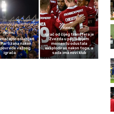
FUDBAL
FUDBAL
Igrač od čijeg transfera je
značajno oslabljen
Zvezda u poslednjem
 Partizana nakon
momentu odustala
 povrede važnog
eksplodirao nakon toga, a
igrača
sada ima novi klub