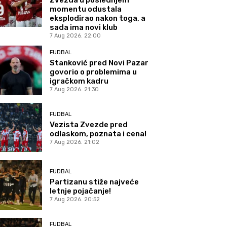
momentu odustala
eksplodirao nakon toga, a
sada ima novi klub
7 Aug 2026. 22:00
FUDBAL
Stanković pred Novi Pazar
govorio o problemima u
igračkom kadru
7 Aug 2026. 21:30
FUDBAL
Vezista Zvezde pred
odlaskom, poznata i cena!
7 Aug 2026. 21:02
FUDBAL
Partizanu stiže najveće
letnje pojačanje!
7 Aug 2026. 20:52
FUDBAL