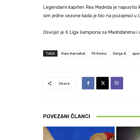
Legendarni kapiten Rea Madrida je napustio kl
sim jedne sezone kada je bio na pozajmici u 
Osvojio je 6 Liga šampiona sa Madriđanima i o
TAGS
Dani Karvahal
FK Komo
Serija A
spor
Share
POVEZANI ČLANCI