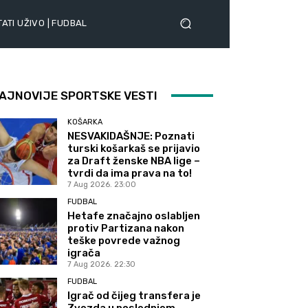
ATI UŽIVO | FUDBAL
AJNOVIJE SPORTSKE VESTI
KOŠARKA
NESVAKIDAŠNJE: Poznati
turski košarkaš se prijavio
za Draft ženske NBA lige –
tvrdi da ima prava na to!
7 Aug 2026. 23:00
FUDBAL
Hetafe značajno oslabljen
protiv Partizana nakon
teške povrede važnog
igrača
7 Aug 2026. 22:30
FUDBAL
Igrač od čijeg transfera je
Zvezda u poslednjem