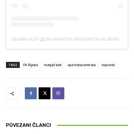
ОБЈАВА КОЈУ ДЕЛИ HRVATSKI NOGOMETNI KLUB RIJEKA (@NK_RIJEKA)
TAGS
FK Rijeka
matjaž kek
sportskacentrala
topvesti
POVEZANI ČLANCI