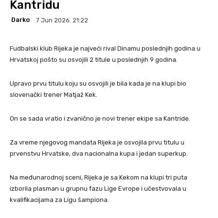
Kantridu
Darko
7 Jun 2026. 21:22
Fudbalski klub Rijeka je najveći rival Dinamu poslednjih godina u
Hrvatskoj pošto su osvojili 2 titule u poslednjih 9 godina.
Upravo prvu titulu koju su osvojili je bila kada je na klupi bio
slovenački trener Matjaž Kek.
On se sada vratio i zvanično je novi trener ekipe sa Kantride.
Za vreme njegovog mandata Rijeka je osvojila prvu titulu u
prvenstvu Hrvatske, dva nacionalna kupa i jedan superkup.
Na međunarodnoj sceni, Rijeka je sa Kekom na klupi tri puta
izborila plasman u grupnu fazu Lige Evrope i učestvovala u
kvalifikacijama za Ligu šampiona.