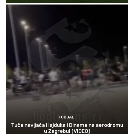
FUDBAL
Tuča navijača Hajduka i Dinama na aerodromu
u Zagrebu! (VIDEO)