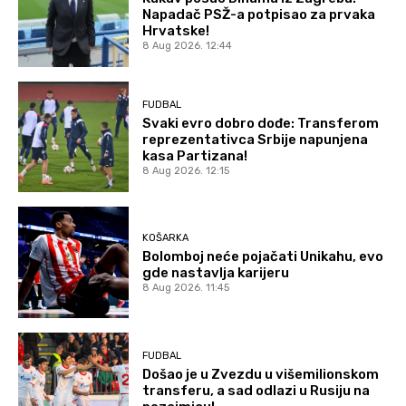
Napadač PSŽ-a potpisao za prvaka
Hrvatske!
8 Aug 2026. 12:44
FUDBAL
Svaki evro dobro dođe: Transferom
reprezentativca Srbije napunjena
kasa Partizana!
8 Aug 2026. 12:15
KOŠARKA
Bolomboj neće pojačati Unikahu, evo
gde nastavlja karijeru
8 Aug 2026. 11:45
FUDBAL
Došao je u Zvezdu u višemilionskom
transferu, a sad odlazi u Rusiju na