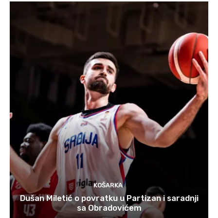
KOŠARKA
Dušan Miletić o povratku u Partizan i saradnji
sa Obradovićem