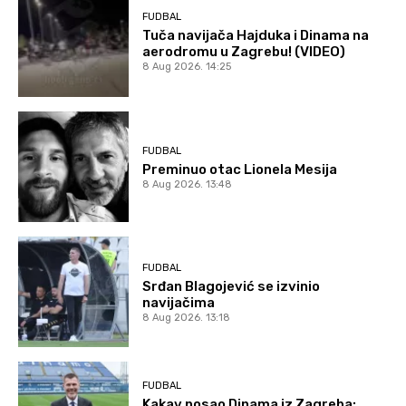
FUDBAL
Tuča navijača Hajduka i Dinama na
aerodromu u Zagrebu! (VIDEO)
8 Aug 2026. 14:25
FUDBAL
Preminuo otac Lionela Mesija
8 Aug 2026. 13:48
FUDBAL
Srđan Blagojević se izvinio
navijačima
8 Aug 2026. 13:18
FUDBAL
Kakav posao Dinama iz Zagreba: