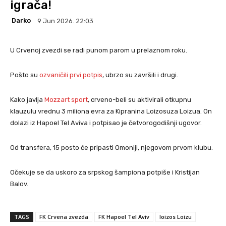
igrača!
Darko
9 Jun 2026. 22:03
U Crvenoj zvezdi se radi punom parom u prelaznom roku.
Pošto su
ozvaničili prvi potpis
, ubrzo su završili i drugi.
Kako javlja
Mozzart sport
, crveno-beli su aktivirali otkupnu
klauzulu vrednu 3 miliona evra za Kipranina Loizosuza Loizua. On
dolazi iz Hapoel Tel Aviva i potpisao je četvorogodišnji ugovor.
Od transfera, 15 posto će pripasti Omoniji, njegovom prvom klubu.
Očekuje se da uskoro za srpskog šampiona potpiše i Kristijan
Balov.
TAGS
FK Crvena zvezda
FK Hapoel Tel Aviv
loizos Loizu