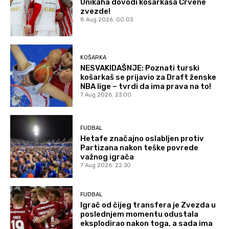
Unikaha dovodi košarkaša Crvene
zvezde!
8 Aug 2026. 00:03
KOŠARKA
NESVAKIDAŠNJE: Poznati turski
košarkaš se prijavio za Draft ženske
NBA lige – tvrdi da ima prava na to!
7 Aug 2026. 23:00
FUDBAL
Hetafe značajno oslabljen protiv
Partizana nakon teške povrede
važnog igrača
7 Aug 2026. 22:30
FUDBAL
Igrač od čijeg transfera je Zvezda u
poslednjem momentu odustala
eksplodirao nakon toga, a sada ima