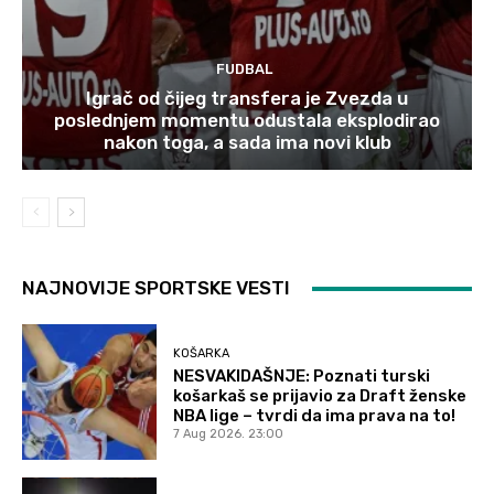
FUDBAL
Igrač od čijeg transfera je Zvezda u
poslednjem momentu odustala eksplodirao
nakon toga, a sada ima novi klub
NAJNOVIJE SPORTSKE VESTI
KOŠARKA
NESVAKIDAŠNJE: Poznati turski
košarkaš se prijavio za Draft ženske
NBA lige – tvrdi da ima prava na to!
7 Aug 2026. 23:00