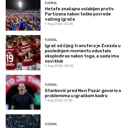
FUDBAL
Hetafe značajno oslabljen protiv
Partizana nakon teške povrede
važnog igrača
7 Aug 2026. 22:30
FUDBAL
Igrač od čijeg transfera je Zvezda u
poslednjem momentu odustala
eksplodirao nakon toga, a sada ima
novi klub
7 Aug 2026. 22:00
FUDBAL
Stanković pred Novi Pazar govorio o
problemima u igračkom kadru
7 Aug 2026. 21:30
FUDBAL