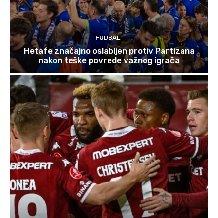
FUDBAL
Hetafe značajno oslabljen protiv Partizana
nakon teške povrede važnog igrača