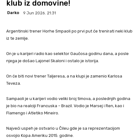
klub iz domovine!
Darko
9 Jun 2026. 21:31
Argentinski trener Horhe Smpaoli po prvi put će trenirati neki klub
iz te zemlje.
On je u karijeri radio kao selektor Gaučosa godinu dana, a posle
njega je došao Lajonel Skaloni i ostalo je istorija.
On će biti novi trener Taljeresa, a na klupi je zamenio Karlosa
Teveza.
Sampaoli je u karijeri vodio veliki broj timova, a poslednjih godina
je bio na realciji Francuska – Brazil. Vodio je Marsej i Ren, kao i
Flamengo i Atletiko Mineiro.
Najveći uspeh je ostvario u Čileu gde je sa reprezentacijom
osvojio Kopa Ameriku 2015. godine.