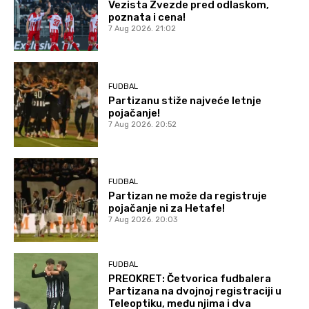
Vezista Zvezde pred odlaskom,
poznata i cena!
7 Aug 2026. 21:02
FUDBAL
Partizanu stiže najveće letnje
pojačanje!
7 Aug 2026. 20:52
FUDBAL
Partizan ne može da registruje
pojačanje ni za Hetafe!
7 Aug 2026. 20:03
FUDBAL
PREOKRET: Četvorica fudbalera
Partizana na dvojnoj registraciji u
Teleoptiku, među njima i dva