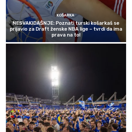
KOŠARKA
NESVAKIDAŠNJE: Poznati turski košarkaš se
prijavio za Draft ženske NBA lige – tvrdi da ima
prava na to!