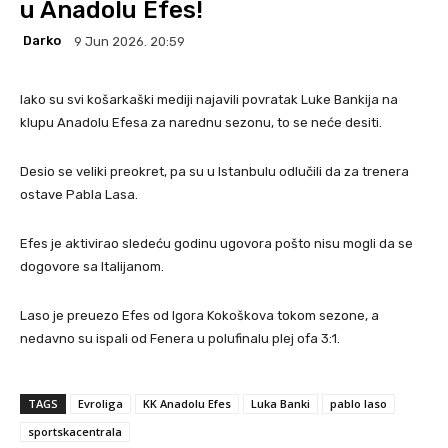
u Anadolu Efes!
Darko
9 Jun 2026. 20:59
Iako su svi košarkaški mediji najavili povratak Luke Bankija na
klupu Anadolu Efesa za narednu sezonu, to se neće desiti.
Desio se veliki preokret, pa su u Istanbulu odlučili da za trenera
ostave Pabla Lasa.
Efes je aktivirao sledeću godinu ugovora pošto nisu mogli da se
dogovore sa Italijanom.
Laso je preuezo Efes od Igora Kokoškova tokom sezone, a
nedavno su ispali od Fenera u polufinalu plej ofa 3:1.
TAGS
Evroliga
KK Anadolu Efes
Luka Banki
pablo laso
sportskacentrala