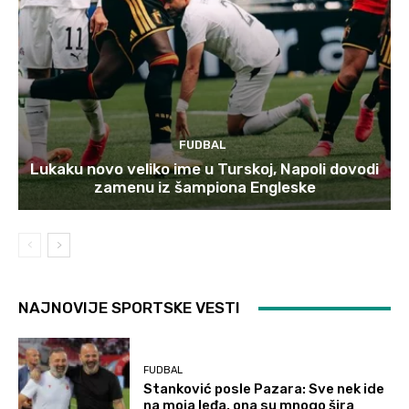
FUDBAL
Lukaku novo veliko ime u Turskoj, Napoli dovodi
zamenu iz šampiona Engleske
NAJNOVIJE SPORTSKE VESTI
FUDBAL
Stanković posle Pazara: Sve nek ide
na moja leđa, ona su mnogo šira