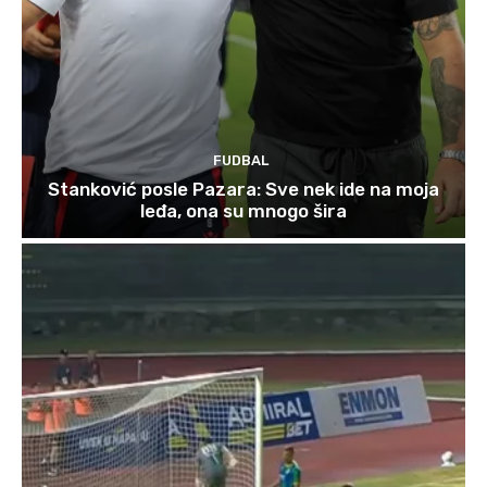
FUDBAL
Stanković posle Pazara: Sve nek ide na moja
leđa, ona su mnogo šira