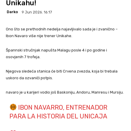
Unikahu!
Darko
9 Jun 2026. 16:17
Ono što se prethodnih nedelja najavljivalo sada je i zvanično –
Ibon Navaro više nije trener Unikahe.
Špannski stručnjak napušta Malagu posle 4 i po godine i
osovjenih 7 trofeja.
Njegova sledeća stanica će biti Crvena zvezda, koja bi trebala
uskoro da ozvaniči potpis.
navaro je u karijeri vodio još Baskoniju, Andoru, Manresu i Mursiju.
IBON NAVARRO, ENTRENADOR
PARA LA HISTORIA DEL UNICAJA