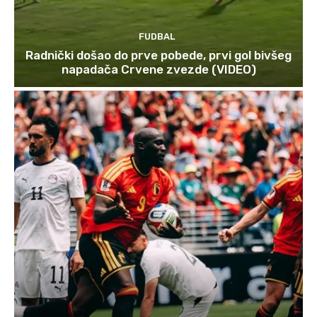
FUDBAL
Radnički došao do prve pobede, prvi gol bivšeg
napadača Crvene zvezde (VIDEO)