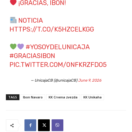
¡GRACIAS, IBON!
NOTICIA
HTTPS://T.CO/K5HZCELKGG
#YOSOYDELUNICAJA
#GRACIASIBON
PIC.TWITTER.COM/0NFKRZFDO5
— UnicajaCB (@unicajaCB)
June 9, 2026
TAGS
Ibon Navaro
KK Crvena zvezda
KK Unikaha