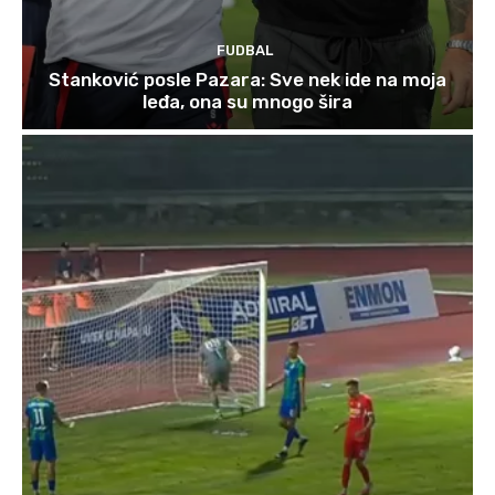
FUDBAL
Stanković posle Pazara: Sve nek ide na moja
leđa, ona su mnogo šira