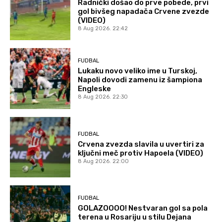
Radnički došao do prve pobede, prvi
gol bivšeg napadača Crvene zvezde
(VIDEO)
8 Aug 2026. 22:42
FUDBAL
Lukaku novo veliko ime u Turskoj,
Napoli dovodi zamenu iz šampiona
Engleske
8 Aug 2026. 22:30
FUDBAL
Crvena zvezda slavila u uvertiri za
ključni meč protiv Hapoela (VIDEO)
8 Aug 2026. 22:00
FUDBAL
GOLAZOOOO! Nestvaran gol sa pola
terena u Rosariju u stilu Dejana