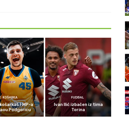
KOŠARKA
FUDBAL
 košarkaš FMP-a
Ivan Ilić izbačen iz tima
gaou Podgoricu
Torina