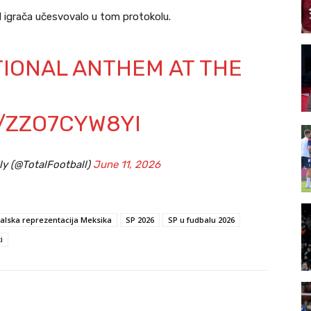
1 igrača učesvovalo u tom protokolu.
TIONAL ANTHEM AT THE
M/ZZO7CYW8YI
ly (@TotalFootball)
June 11, 2026
alska reprezentacija Meksika
SP 2026
SP u fudbalu 2026
i