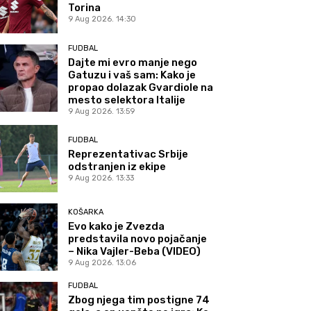
Torina
9 Aug 2026. 14:30
FUDBAL
Dajte mi evro manje nego
Gatuzu i vaš sam: Kako je
propao dolazak Gvardiole na
mesto selektora Italije
9 Aug 2026. 13:59
FUDBAL
Reprezentativac Srbije
odstranjen iz ekipe
9 Aug 2026. 13:33
KOŠARKA
Evo kako je Zvezda
predstavila novo pojačanje
– Nika Vajler-Beba (VIDEO)
9 Aug 2026. 13:06
FUDBAL
Zbog njega tim postigne 74