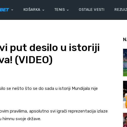
KOŠARKA
TENIS
OSTALE VESTI
REZULT
N
 put desilo u istoriji
va! (VIDEO)
o se nešto što se do sada u istoriji Mundijala nije
im pravilima, apsolutno svi igrači reprezentacija izlaze
ju himnu svoje države.