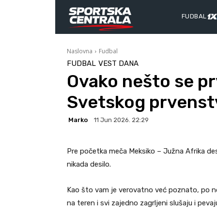
FUDBAL
Naslovna
Fudbal
FUDBAL
VEST DANA
Ovako nešto se prvi
Svetskog prvenst
Marko
11 Jun 2026. 22:29
Pre početka meča Meksiko – Južna Afrika desil
nikada desilo.
Kao što vam je verovatno već poznato, po nov
na teren i svi zajedno zagrljeni slušaju i peva