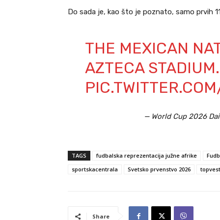
Do sada je, kao što je poznato, samo prvih 1
THE MEXICAN NA
AZTECA STADIUM.
PIC.TWITTER.CO
— World Cup 2026 Dai
TAGS
fudbalska reprezentacija južne afrike
Fudb
sportskacentrala
Svetsko prvenstvo 2026
topvest
Share