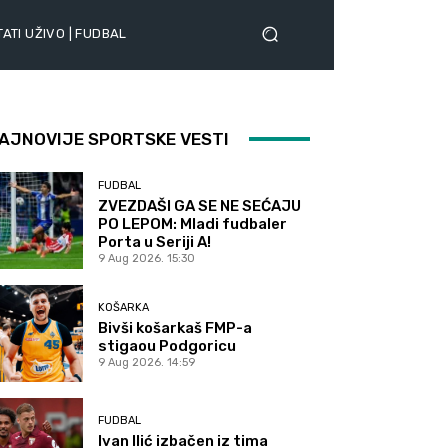
ATI UŽIVO | FUDBAL
AJNOVIJE SPORTSKE VESTI
FUDBAL
ZVEZDAŠI GA SE NE SEĆAJU
PO LEPOM: Mladi fudbaler
Porta u Seriji A!
9 Aug 2026. 15:30
KOŠARKA
Bivši košarkaš FMP-a
stigaou Podgoricu
9 Aug 2026. 14:59
FUDBAL
Ivan Ilić izbačen iz tima