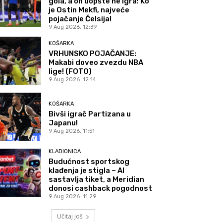
gola, a on uopšte ne igra: Ko
je Ostin Mekfi, najveće
pojačanje Čelsija!
9 Aug 2026. 12:39
KOŠARKA
VRHUNSKO POJAČANJE:
Makabi doveo zvezdu NBA
lige! (FOTO)
9 Aug 2026. 12:14
KOŠARKA
Bivši igrač Partizana u
Japanu!
9 Aug 2026. 11:51
KLADIONICA
Budućnost sportskog
klađenja je stigla – AI
sastavlja tiket, a Meridian
donosi cashback pogodnost
9 Aug 2026. 11:29
Učitaj još