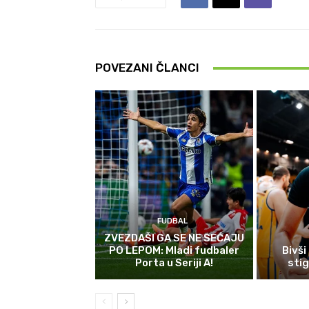
POVEZANI ČLANCI
FUDBAL
ZVEZDAŠI GA SE NE SEĆAJU
PO LEPOM: Mladi fudbaler
Bivši
Porta u Seriji A!
sti