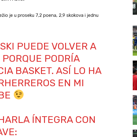
ežio je u proseku 7,2 poena, 2,9 skokova i jednu
SKI PUEDE VOLVER A
S PORQUE PODRÍA
IA BASKET. ASÍ LO HA
RHERREROS
EN MI
UBE
CHARLA ÍNTEGRA CON
AVE: