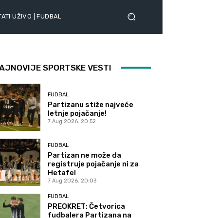
ATI UŽIVO | FUDBAL
AJNOVIJE SPORTSKE VESTI
FUDBAL
Partizanu stiže najveće
letnje pojačanje!
7 Aug 2026. 20:52
FUDBAL
Partizan ne može da
registruje pojačanje ni za
Hetafe!
7 Aug 2026. 20:03
FUDBAL
PREOKRET: Četvorica
fudbalera Partizana na