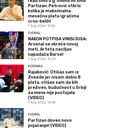
I kad smo u g*vnima mi smo
Partizan: Petrović otkrio
kolika je maksimalna
mesečna plata igračima
crno-belih!
7 Aug 2026. 15:55
FUDBAL
NAKON POTPISA VINISIJUSA:
Arsenal se okreće novoj
meti, Arteta naciljao
napadača Barse!
7 Aug 2026. 15:29
KOŠARKA
Rajaković: Otišao sam iz
Zvezde jer nisam dobio 8
plata, otišao sam da bih
preživeo, budućnost u Srbiji
za mene nije postojala
(VIDEO)
7 Aug 2026. 14:58
FUDBAL
Partizan doveo novo
pojačanje! (VIDEO)