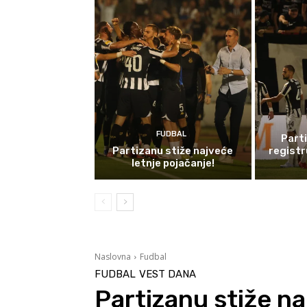
FUDBAL
Part
Partizanu stiže najveće
registr
letnje pojačanje!