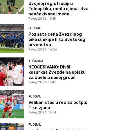
dvojnoj registraciji u
Teleoptiku, među njima i dva
neočekivana imena!
7 Aug 2026. 19:15
FUDBAL
Poznata cena Zvezdinog
pika iz ekipe hita Svetskog
prvenstva
7 Aug 2026. 18:26
KOŠARKA
NEOČEKIVANO: Bivši
košarkaš Zvezde na spisku
za duele u našoj grupi!
7 Aug 2026. 17:41
FUDBAL
Velikan stao u red za potpis
Tiknizjana
7 Aug 2026. 16:54
FUDBAL