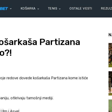
KOŠARKA
TENIS
OSTALE VESTI
REZULT
N
košarkaša Partizana
o?!
svoje redove dovede košarkaša Partizana kome istiće
aniju, otkrivaju tamošnji mediji.
Ulm i Asvel.