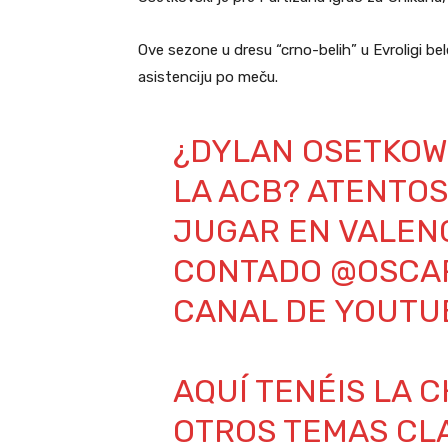
Ove sezone u dresu “crno-belih” u Evroligi bel
asistenciju po meču.
¿DYLAN OSETKOW
LA ACB? ATENTO
JUGAR EN VALENC
CONTADO
@OSCA
CANAL DE YOUT
AQUÍ TENÉIS LA 
OTROS TEMAS CL