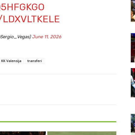
PQ5HFGKGO
/LDXVLTKELE
@Sergio_Vegas)
June 11, 2026
KK Valensija
transferi