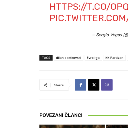
HTTPS://T.CO/O
PIC.TWITTER.COM
— Sergio Vegas (
TAGS
dilan osetkovski
Evroliga
KK Partizan
Share
POVEZANI ČLANCI