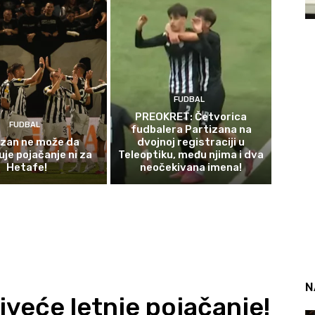
FUDBAL
PREOKRET: Četvorica
FUDBAL
fudbalera Partizana na
izan ne može da
dvojnoj registraciji u
uje pojačanje ni za
Teleoptiku, među njima i dva
Hetafe!
neočekivana imena!