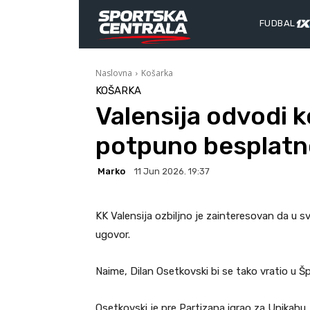
FUDBAL
Naslovna
Košarka
KOŠARKA
Valensija odvodi 
potpuno besplatn
Marko
11 Jun 2026. 19:37
KK Valensija ozbiljno je zainteresovan da u 
ugovor.
Naime, Dilan Osetkovski bi se tako vratio u Šp
Osetkovski je pre Partizana igrao za Unikahu, 