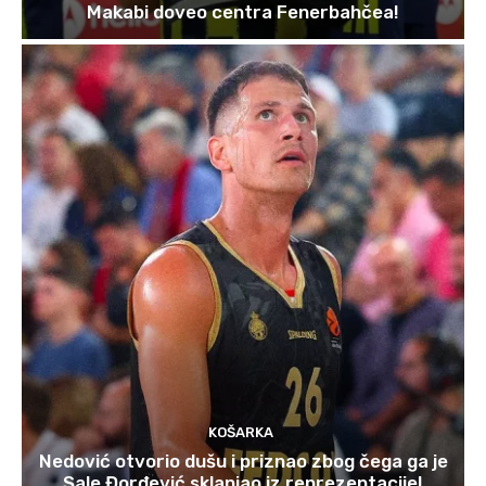
Makabi doveo centra Fenerbahčea!
KOŠARKA
Nedović otvorio dušu i priznao zbog čega ga je
Sale Đorđević sklanjao iz reprezentacije!