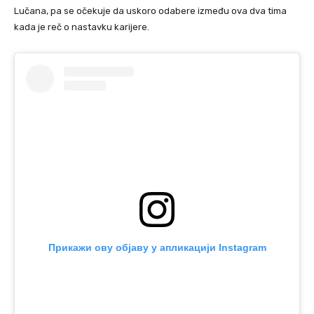
Lučana, pa se očekuje da uskoro odabere između ova dva tima
kada je reč o nastavku karijere.
Прикажи ову објаву у апликацији Instagram