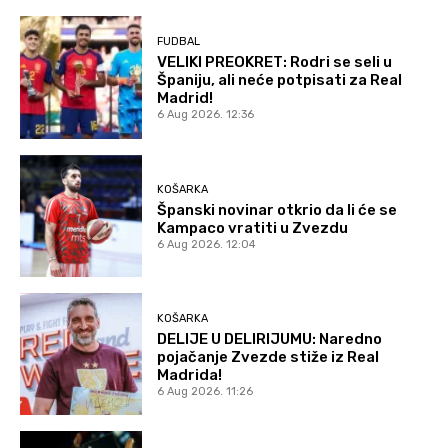
FUDBAL
VELIKI PREOKRET: Rodri se seli u
Španiju, ali neće potpisati za Real
Madrid!
6 Aug 2026. 12:36
KOŠARKA
Španski novinar otkrio da li će se
Kampaco vratiti u Zvezdu
6 Aug 2026. 12:04
KOŠARKA
DELIJE U DELIRIJUMU: Naredno
pojačanje Zvezde stiže iz Real
Madrida!
6 Aug 2026. 11:26