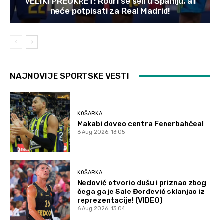
VELIKI PREOKRET: Rodri se seli u Španiju, ali
neće potpisati za Real Madrid!
NAJNOVIJE SPORTSKE VESTI
KOŠARKA
Makabi doveo centra Fenerbahčea!
6 Aug 2026. 13:05
KOŠARKA
Nedović otvorio dušu i priznao zbog
čega ga je Sale Đorđević sklanjao iz
reprezentacije! (VIDEO)
6 Aug 2026. 13:04