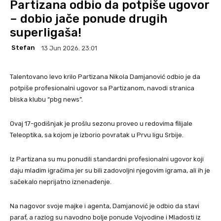
Partizana odbio da potpiše ugovor
– dobio jače ponude drugih
superligaša!
Stefan
13 Jun 2026. 23:01
Talentovano levo krilo Partizana Nikola Damjanović odbio je da
potpiše profesionalni ugovor sa Partizanom, navodi stranica
bliska klubu “pbg news”.
Ovaj 17-godišnjak je prošlu sezonu proveo u redovima filijale
Teleoptika, sa kojom je izborio povratak u Prvu ligu Srbije.
Iz Partizana su mu ponudili standardni profesionalni ugovor koji
daju mladim igračima jer su bili zadovoljni njegovim igrama, ali ih je
sačekalo neprijatno iznenađenje.
Na nagovor svoje majke i agenta, Damjanović je odbio da stavi
paraf, a razlog su navodno bolje ponude Vojvodine i Mladosti iz