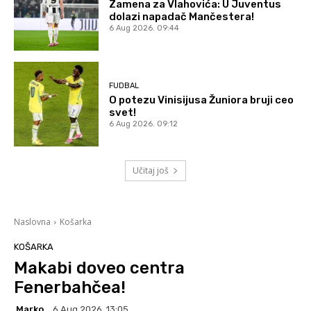
Zamena za Vlahovića: U Juventus
dolazi napadač Mančestera!
6 Aug 2026. 09:44
FUDBAL
O potezu Vinisijusa Žuniora bruji ceo
svet!
6 Aug 2026. 09:12
Učitaj još