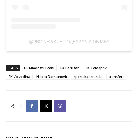
@PBG.NEWS ЈЕ ПОДЕЛИО/ЛА ОБЈАВУ
TAGS
FK Mladost Lučani
FK Partizan
FK Teleoptik
FK Vojvodina
Nikola Damjanović
sportskacentrala
transferi