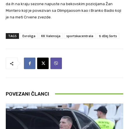
da ih na kraju sezone napuste na bekovskim pozicijama Žan
Montero koji je povezivan sa Olimpijaosom kao i Branko Badio koji
je na meti Crvene zvezde.
TAGS
Evroliga
KK Valensija
sportskacentrala
ti džej šorts
POVEZANI ČLANCI