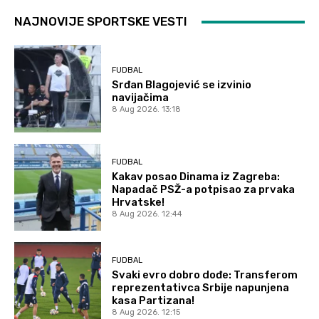
NAJNOVIJE SPORTSKE VESTI
FUDBAL
Srđan Blagojević se izvinio
navijačima
8 Aug 2026. 13:18
FUDBAL
Kakav posao Dinama iz Zagreba:
Napadač PSŽ-a potpisao za prvaka
Hrvatske!
8 Aug 2026. 12:44
FUDBAL
Svaki evro dobro dođe: Transferom
reprezentativca Srbije napunjena
kasa Partizana!
8 Aug 2026. 12:15