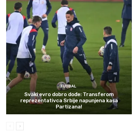
FUDBAL
Svaki evro dobro dođe: Transferom
reprezentativca Srbije napunjena kasa
Partizana!