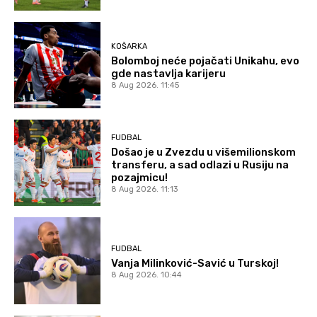
KOŠARKA
Bolomboj neće pojačati Unikahu, evo
gde nastavlja karijeru
8 Aug 2026. 11:45
FUDBAL
Došao je u Zvezdu u višemilionskom
transferu, a sad odlazi u Rusiju na
pozajmicu!
8 Aug 2026. 11:13
FUDBAL
Vanja Milinković-Savić u Turskoj!
8 Aug 2026. 10:44