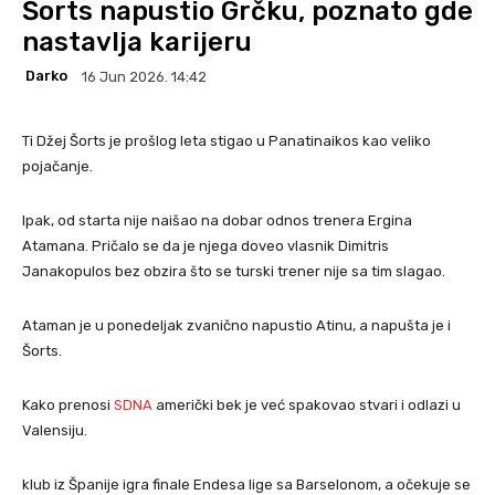
Šorts napustio Grčku, poznato gde
nastavlja karijeru
Darko
16 Jun 2026. 14:42
Ti Džej Šorts je prošlog leta stigao u Panatinaikos kao veliko
pojačanje.
Ipak, od starta nije naišao na dobar odnos trenera Ergina
Atamana. Pričalo se da je njega doveo vlasnik Dimitris
Janakopulos bez obzira što se turski trener nije sa tim slagao.
Ataman je u ponedeljak zvanično napustio Atinu, a napušta je i
Šorts.
Kako prenosi
SDNA
američki bek je već spakovao stvari i odlazi u
Valensiju.
klub iz Španije igra finale Endesa lige sa Barselonom, a očekuje se