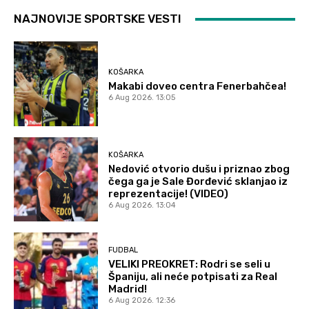
NAJNOVIJE SPORTSKE VESTI
KOŠARKA
Makabi doveo centra Fenerbahčea!
6 Aug 2026. 13:05
KOŠARKA
Nedović otvorio dušu i priznao zbog
čega ga je Sale Đorđević sklanjao iz
reprezentacije! (VIDEO)
6 Aug 2026. 13:04
FUDBAL
VELIKI PREOKRET: Rodri se seli u
Španiju, ali neće potpisati za Real
Madrid!
6 Aug 2026. 12:36