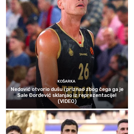
KOŠARKA
Nedović otvorio dušu i priznao zbog čega ga je
Sale Đorđević sklanjao iz reprezentacije!
(VIDEO)