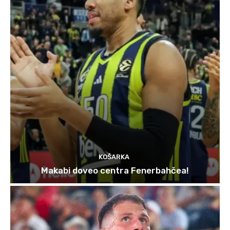
KOŠARKA
Makabi doveo centra Fenerbahčea!