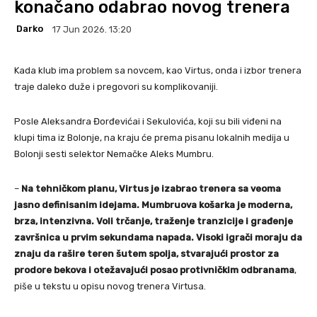
konačano odabrao novog trenera
Darko
17 Jun 2026. 13:20
Kada klub ima problem sa novcem, kao Virtus, onda i izbor trenera
traje daleko duže i pregovori su komplikovaniji.
Posle Aleksandra Đorđevićai i Sekulovića, koji su bili viđeni na
klupi tima iz Bolonje, na kraju će prema pisanu lokalnih medija u
Bolonji sesti selektor Nemačke Aleks Mumbru.
–
Na tehničkom planu, Virtus je izabrao trenera sa veoma
jasno definisanim idejama. Mumbruova košarka je moderna,
brza, intenzivna. Voli trčanje, traženje tranzicije i građenje
završnica u prvim sekundama napada. Visoki igrači moraju da
znaju da rašire teren šutem spolja, stvarajući prostor za
prodore bekova i otežavajući posao protivničkim odbranama
,
piše u tekstu u opisu novog trenera Virtusa.