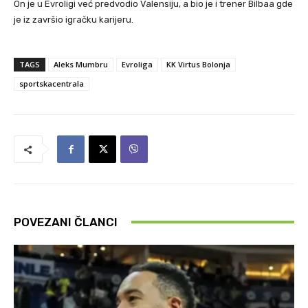
On je u Evroligi već predvodio Valensiju, a bio je i trener Bilbaa gde
je iz završio igračku karijeru.
TAGS
Aleks Mumbru
Evroliga
KK Virtus Bolonja
sportskacentrala
POVEZANI ČLANCI