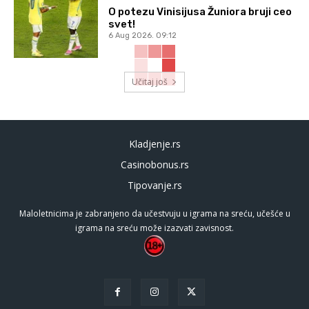
O potezu Vinisijusa Žuniora bruji ceo
svet!
6 Aug 2026. 09:12
Učitaj još
Kladjenje.rs
Casinobonus.rs
Tipovanje.rs
Maloletnicima je zabranjeno da učestvuju u igrama na sreću, učešće u
igrama na sreću može izazvati zavisnost.