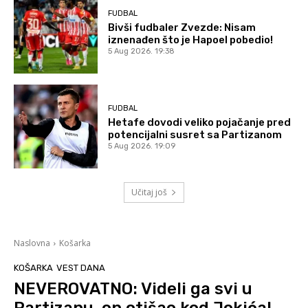
FUDBAL
Bivši fudbaler Zvezde: Nisam
iznenađen što je Hapoel pobedio!
5 Aug 2026. 19:38
FUDBAL
Hetafe dovodi veliko pojačanje pred
potencijalni susret sa Partizanom
5 Aug 2026. 19:09
Učitaj još