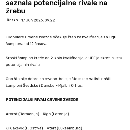
saznala potencijalne rivale na
žrebu
Darko
17 Jun 2026. 09:22
Fudbalere Crvene zvezde očekuje žreb za kvalifikacije za Ligu
šampiona od 12 časova.
Srpski šampion kreće od 2. kola kvalifikacija, a UEF je skretila listu
potencijalnih rivala.
Ono što nije dobro za crveno-bele je što su se na listi našli i
šampioni Švedske i Danske – Mjalbi i Orhus.
POTENCIJALNI RIVALI CRVENE ZVEZDE
Ararat (Jermenija) – Riga (Letonija)
Ki Klaksvik (F. Ostrva) – Atert (Luksemburg)