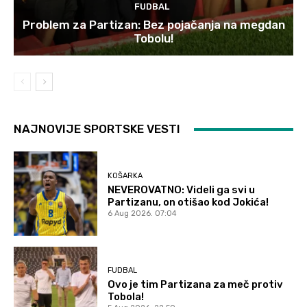
FUDBAL
Problem za Partizan: Bez pojačanja na megdan
Tobolu!
NAJNOVIJE SPORTSKE VESTI
KOŠARKA
NEVEROVATNO: Videli ga svi u
Partizanu, on otišao kod Jokića!
6 Aug 2026. 07:04
FUDBAL
Ovo je tim Partizana za meč protiv
Tobola!