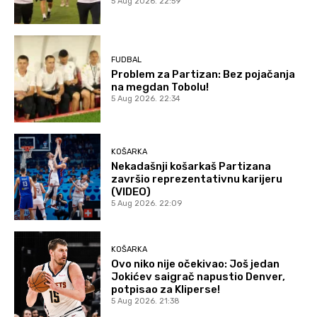
5 Aug 2026. 22:59
FUDBAL
Problem za Partizan: Bez pojačanja
na megdan Tobolu!
5 Aug 2026. 22:34
KOŠARKA
Nekadašnji košarkaš Partizana
završio reprezentativnu karijeru
(VIDEO)
5 Aug 2026. 22:09
KOŠARKA
Ovo niko nije očekivao: Još jedan
Jokićev saigrač napustio Denver,
potpisao za Kliperse!
5 Aug 2026. 21:38