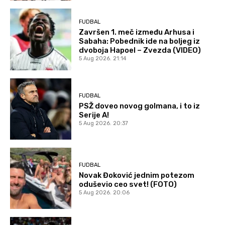
FUDBAL
Završen 1. meč između Arhusa i
Sabaha: Pobednik ide na boljeg iz
dvoboja Hapoel – Zvezda (VIDEO)
5 Aug 2026. 21:14
FUDBAL
PSŽ doveo novog golmana, i to iz
Serije A!
5 Aug 2026. 20:37
FUDBAL
Novak Đoković jednim potezom
oduševio ceo svet! (FOTO)
5 Aug 2026. 20:06