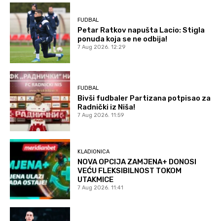
FUDBAL
Petar Ratkov napušta Lacio: Stigla
ponuda koja se ne odbija!
7 Aug 2026. 12:29
FUDBAL
Bivši fudbaler Partizana potpisao za
Radnički iz Niša!
7 Aug 2026. 11:59
KLADIONICA
NOVA OPCIJA ZAMJENA+ DONOSI
VEĆU FLEKSIBILNOST TOKOM
UTAKMICE
7 Aug 2026. 11:41