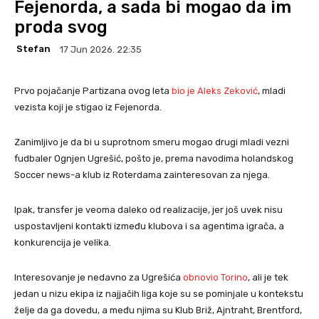
Fejenorda, a sada bi mogao da im
proda svog
Stefan
17 Jun 2026. 22:35
Prvo pojačanje Partizana ovog leta
bio je Aleks Zeković
, mladi
vezista koji je stigao iz Fejenorda.
Zanimljivo je da bi u suprotnom smeru mogao drugi mladi vezni
fudbaler Ognjen Ugrešić, pošto je, prema navodima holandskog
Soccer news-a klub iz Roterdama zainteresovan za njega.
Ipak, transfer je veoma daleko od realizacije, jer još uvek nisu
uspostavljeni kontakti između klubova i sa agentima igrača, a
konkurencija je velika.
Interesovanje je nedavno za Ugrešića
obnovio Torino
, ali je tek
jedan u nizu ekipa iz najjačih liga koje su se pominjale u kontekstu
želje da ga dovedu, a među njima su Klub Briž, Ajntraht, Brentford,