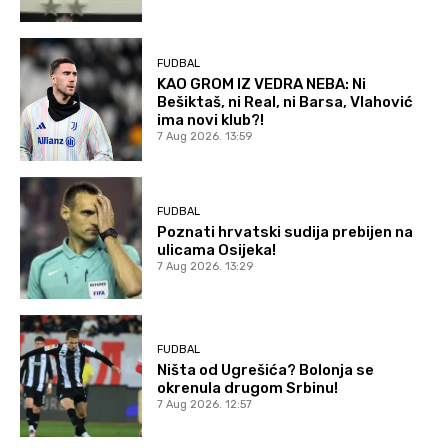
FUDBAL
KAO GROM IZ VEDRA NEBA: Ni
Bešiktaš, ni Real, ni Barsa, Vlahović
ima novi klub?!
7 Aug 2026. 13:59
FUDBAL
Poznati hrvatski sudija prebijen na
ulicama Osijeka!
7 Aug 2026. 13:29
FUDBAL
Ništa od Ugrešića? Bolonja se
okrenula drugom Srbinu!
7 Aug 2026. 12:57