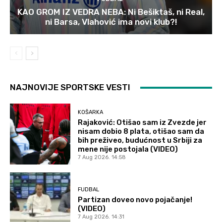
KAO GROM IZ VEDRA NEBA: Ni Bešiktaš, ni Real,
ni Barsa, Vlahović ima novi klub?!
NAJNOVIJE SPORTSKE VESTI
KOŠARKA
Rajaković: Otišao sam iz Zvezde jer
nisam dobio 8 plata, otišao sam da
bih preživeo, budućnost u Srbiji za
mene nije postojala (VIDEO)
7 Aug 2026. 14:58
FUDBAL
Partizan doveo novo pojačanje!
(VIDEO)
7 Aug 2026. 14:31