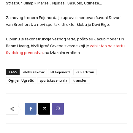
Strazbur, Olimpik Marselj, Njukasl, Sasuolo, Udineze…
Za novog trenera Fejenorda je upravo imenovan čuveni Đovani
van Bronhorst, a novi sportski direktor kluba je Devi Rigo.
U planu je rekonstrukcija veznog reda, pošto su Jakub Moder i In-
Beom Hvang, bivši igrač Crvene zvezde koji je
zablistao na startu
Svetskog prvenstva
, na izlaznim vratima.
TAGS
aleks zeković
FK Fejenord
FK Partizan
Ognjen Ugrešić
sportskacentrala
transferi