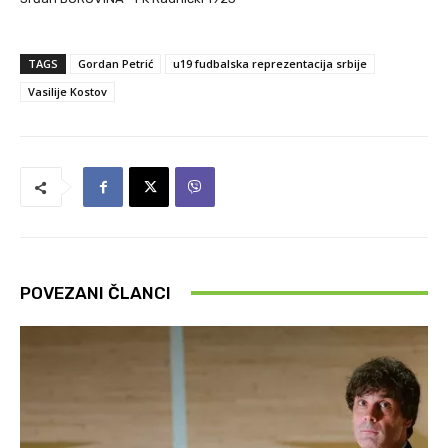
TAGS
Gordan Petrić
u19 fudbalska reprezentacija srbije
Vasilije Kostov
POVEZANI ČLANCI