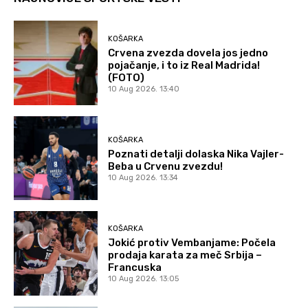
KOŠARKA
Crvena zvezda dovela jos jedno
pojačanje, i to iz Real Madrida!
(FOTO)
10 Aug 2026. 13:40
KOŠARKA
Poznati detalji dolaska Nika Vajler-
Beba u Crvenu zvezdu!
10 Aug 2026. 13:34
KOŠARKA
Jokić protiv Vembanjame: Počela
prodaja karata za meč Srbija –
Francuska
10 Aug 2026. 13:05