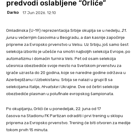
predvodi oslabljene “Orliće”
Darko
17 Jun 2026. 12:10
Omladinska (U-19) reprezentacija Srbije okuplja se u nedelju,
21.
juna
u večernjim časovima u Beogradu, a dan kasnije započinje
pripreme za Evropsko prvenstvo u Velsu. Uz Srbiju, još samo šest
selekcija izborilo je učešće na smotri najboljih selekcija Evrope, po
automatizmu i domaćin turnira Vels. Pet od osam selekcija
učesnica obezbediće svoje mesto na Svetskom prvenstvu za
igrače uzrasta do 20 godina, koje se naredne godine održava u
Azerbejdžanu i Uzbekistanu. Srbija se nalazi u grupi B sa
selekcijama Italije,
Hrvatske
i Ukrajine. Dve od četiri selekcije
obezbediće plasman u polufinale evropskog šampionata.
Po okupljanju, Orlići će u ponedeljak, 22. juna od 17
časova na Stadionu FK Partizan odraditi i prvi trening u sklopu
priprema za Evropsko prvenstvo. Trening će biti otvoren za medije
tokom prvih 15 minuta.