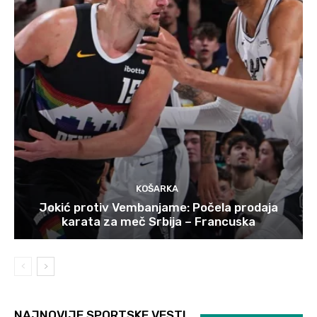
KOŠARKA
Jokić protiv Vembanjame: Počela prodaja
karata za meč Srbija – Francuska
NAJNOVIJE SPORTSKE VESTI