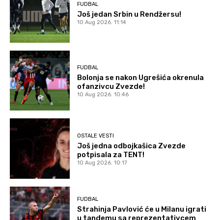
FUDBAL
Još jedan Srbin u Rendžersu!
10 Aug 2026. 11:14
FUDBAL
Bolonja se nakon Ugrešića okrenula
ofanzivcu Zvezde!
10 Aug 2026. 10:46
OSTALE VESTI
Još jedna odbojkašica Zvezde
potpisala za TENT!
10 Aug 2026. 10:17
FUDBAL
Strahinja Pavlović će u Milanu igrati
u tandemu sa reprezentativcem