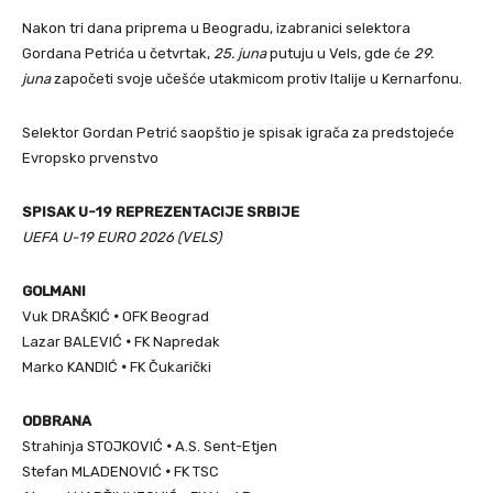
Nakon tri dana priprema u Beogradu, izabranici selektora
Gordana Petrića u četvrtak,
25. juna
putuju u Vels, gde će
29.
juna
započeti svoje učešće utakmicom protiv Italije u Kernarfonu.
Selektor Gordan Petrić saopštio je spisak igrača za predstojeće
Evropsko prvenstvo
SPISAK U-19 REPREZENTACIJE SRBIJE
UEFA U-19 EURO 2026 (VELS)
GOLMANI
Vuk DRAŠKIĆ
•
OFK Beograd
Lazar BALEVIĆ
•
FK Napredak
Marko KANDIĆ
•
FK Čukarički
ODBRANA
Strahinja STOJKOVIĆ
•
A.S. Sent-Etjen
Stefan MLADENOVIĆ
•
FK TSC