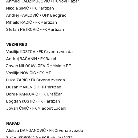
Ahmed HADŽIMUJOVIĆ
•
FK Novi Pazar
Nikola SIMIĆ
•
FK Partizan
Andrej PAVLOVIĆ
•
OFK Beograd
Mihailo RADIĆ
•
FK Partizan
Stefan PETROVIĆ
•
FK Partizan
VEZNI RED
Vasilije KOSTOV
•
FK Crvena zvezda
Andrej BAČANIN
•
FK Bazel
Jovan MILOSAVLJEVIĆ
•
Malme F.F.
Vasilije NOVIČIĆ
•
FK IMT
Luka ZARIĆ
•
FK Crvena zvezda
Dušan MAKEVIĆ
•
FK Partizan
Đorđe RANKOVIĆ
•
FK Grafičar
Bogdan KOSTIĆ
•
FK Partizan
Jovan ĆIRIĆ
•
FK Mladost Lučani
NAPAD
Aleksa DAMJANOVIĆ
•
FK Crvena zvezda
Srđan BOROVINA
•
FK Radnički 1923