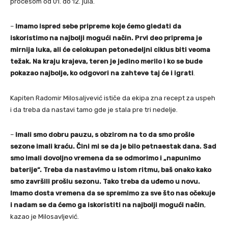
procesom od 01. do 12. jula.
–
Imamo ispred sebe pripreme koje ćemo gledati da
iskoristimo na najbolji mogući način. Prvi deo priprema je
mirnija luka, ali će celokupan petonedeljni ciklus biti veoma
težak. Na kraju krajeva, teren je jedino merilo i ko se bude
pokazao najbolje, ko odgovori na zahteve taj će i igrati
.
Kapiten Radomir Milosaljvević ističe da ekipa zna recept za uspeh
i da treba da nastavi tamo gde je stala pre tri nedelje.
–
Imali smo dobru pauzu, s obzirom na to da smo prošle
sezone imali kraću. Čini mi se da je bilo petnaestak dana. Sad
smo imali dovoljno vremena da se odmorimo i „napunimo
baterije“. Treba da nastavimo u istom ritmu, baš onako kako
smo završili prošlu sezonu. Tako treba da uđemo u novu.
Imamo dosta vremena da se spremimo za sve što nas očekuje
i nadam se da ćemo ga iskoristiti na najbolji mogući način
,
kazao je Milosavljević.