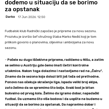
dođemo u situaciju da se borimo
za opstanak
Darko
17 Jun 2026. 12:50
Fudbalski klub Radnički započeo je pripreme za novu sezonu.
Prozivku je izvršio šef stručnog štaba Marko Neđić koji je tom
prilikom govorio o planovima, ciljevima i ambicijama za novu
sezonu.
–
Počele su dugo iščekivne pripreme, radićemo u Nišu, a zatim
se selimo u Austriju gde ćemo imati četiri kontrolne
utakmice. Nakon toga dolazimo i nastavljamo rad na „Čairu“.
Znamo da će sezona koja dolazi biti još teža od prethodne.
Ponovo nas očekuje skraćenje lige, ispada veliki broj ekipa,
zato želimo da se spremimo što bolje. Svaki bod je bitan
bukvalno od prvog kola. Želimo da igramo dobar, napadački
fudbal. Da uzmemo što više bodova i da uopšte ne budemo u
situaciji da se borimo za opstanak. Da napravimo dobar i