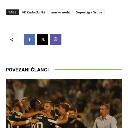
TAGS
FK Radnički Niš
marko neđić
SuperLiga Srbije
POVEZANI ČLANCI