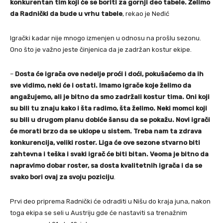
konkurentan tim koji će se boriti za gornji deo tabele. Želimo
da Radnički da bude u vrhu tabele
, rekao je Neđić
Igrački kadar nije mnogo izmenjen u odnosu na prošlu sezonu.
Ono što je važno jeste činjenica da je zadržan kostur ekipe.
–
Dosta će igrača ove nedelje proći i doći, pokušaćemo da ih
sve vidimo, neki će i ostati. Imamo igrače koje želimo da
angažujemo, ali je bitno da smo zadržali kostur tima. Oni koji
su bili tu znaju kako i šta radimo, šta želimo. Neki momci koji
su bili u drugom planu dobiće šansu da se pokažu. Novi igrači
će morati brzo da se uklope u sistem. Treba nam ta zdrava
konkurencija, veliki roster. Liga će ove sezone stvarno biti
zahtevna i teška i svaki igrač će biti bitan. Veoma je bitno da
napravimo dobar roster, sa dosta kvalitetnih igrača i da se
svako bori ovaj za svoju poziciju
.
Prvi deo priprema Radnički će odraditi u Nišu do kraja juna, nakon
toga ekipa se seli u Austriju gde će nastaviti sa trenažnim