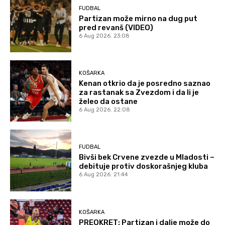
FUDBAL
Partizan može mirno na dug put
pred revanš (VIDEO)
6 Aug 2026. 23:08
KOŠARKA
Kenan otkrio da je posredno saznao
za rastanak sa Zvezdom i da li je
želeo da ostane
6 Aug 2026. 22:08
FUDBAL
Bivši bek Crvene zvezde u Mladosti –
debituje protiv doskorašnjeg kluba
6 Aug 2026. 21:44
KOŠARKA
PREOKRET: Partizan i dalje može do