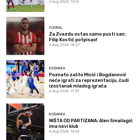
6 Aug 2026. 19:13
FUDBAL
Za Zvezdu ostao samo pusti san:
Filip Kostić potpisao!
6 Aug 2026. 18:27
KOŠARKA
Poznato zašto Micić i Bogdanović
neće igrati za reprezentaciju, čudi
izostanak mladog igrača
6 Aug 2026. 17:39
KOŠARKA
NIŠTA OD PARTIZANA: Alen Smailagić
ima novi klub
6 Aug 2026. 16:52