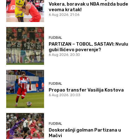
Vokera, boravak u NBA možda bude
veoma kratak!
6 Aug 2026. 21:06
FUDBAL
PARTIZAN – TOBOL, SASTAVI: Nvulu
gubi Ilićevo poverenje?
6 Aug 2026. 20:30
FUDBAL
Propao transfer Vasilija Kostova
6 Aug 2026. 20:03
FUDBAL
Doskorašnji golman Partizana u
Mačvi