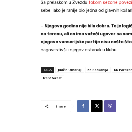
Sa prelaskom u Zvezdu
tokom sezone povez
sebe, iako je ranije bio jedna od glavnih košar
–
Njegova godina nije bila dobra. To je log
na terenu, ali on ima važeći ugovor sa nam
njegove vanserijske partije nisu nešto što
nagovestivši i njegov ostanak u klubu.
TAGS
Judžin Omoruji
KK Baskonija
KK Partiza
trent forest
Share