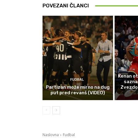
POVEZANI ČLANCI
Kenan ot
FUDBAL
sazna
Partizan može mirno na dug
Zvezdom 
put pred revanš (VIDEO)