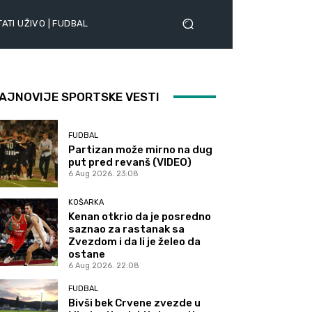
ATI UŽIVO | FUDBAL
AJNOVIJE SPORTSKE VESTI
FUDBAL
Partizan može mirno na dug
put pred revanš (VIDEO)
6 Aug 2026. 23:08
KOŠARKA
Kenan otkrio da je posredno
saznao za rastanak sa
Zvezdom i da li je želeo da
ostane
6 Aug 2026. 22:08
FUDBAL
Bivši bek Crvene zvezde u