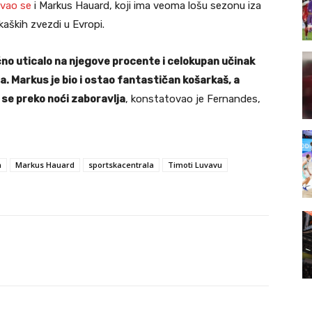
ivao se
i Markus Hauard, koji ima veoma lošu sezonu iza
kaških zvezdi u Evropi.
ično uticalo na njegove procente i celokupan učinak
a. Markus je bio i ostao fantastičan košarkaš, a
 se preko noći zaboravlja
, konstatovao je Fernandes,
n
Markus Hauard
sportskacentrala
Timoti Luvavu