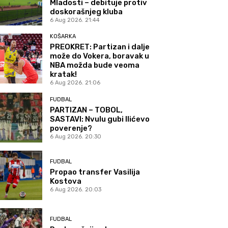
Mladosti – debituje protiv
doskorašnjeg kluba
6 Aug 2026. 21:44
KOŠARKA
PREOKRET: Partizan i dalje
može do Vokera, boravak u
NBA možda bude veoma
kratak!
6 Aug 2026. 21:06
FUDBAL
PARTIZAN – TOBOL,
SASTAVI: Nvulu gubi Ilićevo
poverenje?
6 Aug 2026. 20:30
FUDBAL
Propao transfer Vasilija
Kostova
6 Aug 2026. 20:03
FUDBAL