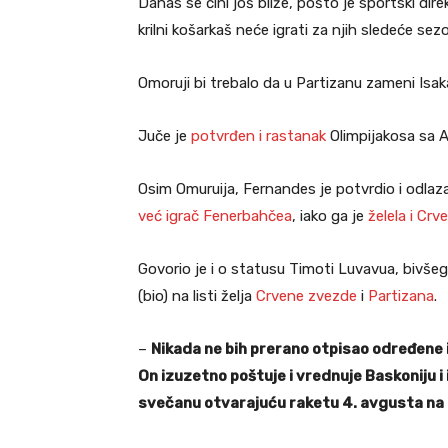
Danas se čini još bliže, pošto je sportski di
krilni košarkaš neće igrati za njih sledeće sez
Omoruji bi trebalo da u Partizanu zameni Isak
Juče je
potvrđen i rastanak
Olimpijakosa sa A
Osim Omuruija, Fernandes je potvrdio i odlazak
već igrač Fenerbahčea
, iako ga je
želela i Crv
Govorio je i o statusu Timoti Luvavua, bivšeg
(bio) na listi želja
Crvene zvezde
i
Partizana
.
–
Nikada ne bih prerano otpisao određene 
On izuzetno poštuje i vrednuje Baskoniju i
svečanu otvarajuću raketu 4. avgusta na 