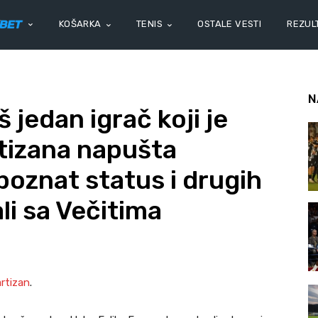
KOŠARKA
TENIS
OSTALE VESTI
REZULT
N
 jedan igrač koji je
tizana napušta
poznat status i drugih
li sa Večitima
artizan
.