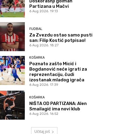
Doskorašnji golman
Partizana u Mačvi
6 Aug 2026. 19:13
FUDBAL
Za Zvezdu ostao samo pusti
san: Filip Kostić potpisao!
6 Aug 2026. 18:27
KOŠARKA
Poznato zašto Micić i
Bogdanović neće igrati za
reprezentaciju, čudi
izostanak mladog igrača
6 Aug 2026. 17:39
KOŠARKA
NIŠTA OD PARTIZANA: Alen
Smailagić ima novi klub
6 Aug 2026. 16:52
Učitaj još