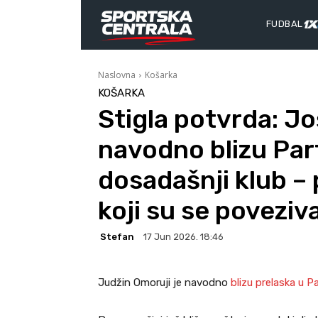
FUDBAL
Naslovna
Košarka
KOŠARKA
Stigla potvrda: Još
navodno blizu Par
dosadašnji klub – 
koji su se poveziva
Stefan
17 Jun 2026. 18:46
Judžin Omoruji je navodno
blizu prelaska u P