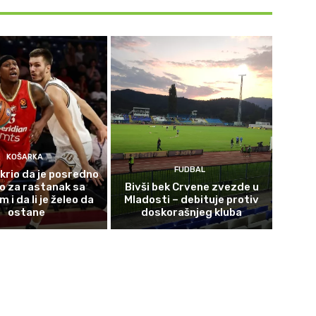
KOŠARKA
FUDBAL
krio da je posredno
o za rastanak sa
Bivši bek Crvene zvezde u
i da li je želeo da
Mladosti – debituje protiv
ostane
doskorašnjeg kluba