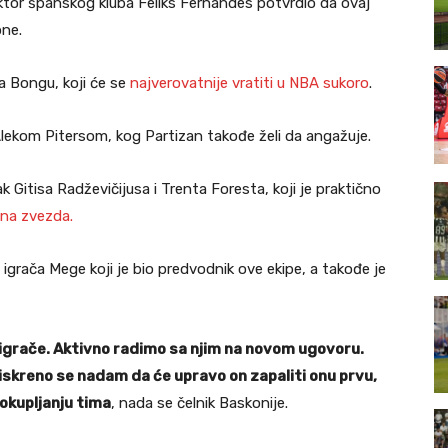
rektor španskog kluba Feliks Fernandes potvrdio da ovaj
one.
a Bongu, koji će se
najverovatnije vratiti u NBA sukoro
.
lekom Pitersom, kog Partizan takođe želi da angažuje.
 Gitisa Radževičijusa i Trenta Foresta, koji je praktično
ena zvezda.
 igrača Mege koji je bio predvodnik ove ekipe, a takođe je
igrače. Aktivno radimo sa njim na novom ugovoru.
 iskreno se nadam da će upravo on zapaliti onu prvu,
okupljanju tima
, nada se čelnik Baskonije.